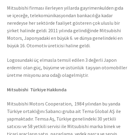
Mitsubishi firması ilerleyen yıllarda gayrimenkulden gıda
ve içeceğe, telekomünikasyondan bankacılığa kadar
neredeyse her sektörde faaliyet gösteren çok uluslu bir
şirket halinde geldi. 2011 yılında gelindiğinde Mitsubishi
Motors, Japonyadaki en büyük 6. ve dünya genelindeki en
büyük 16. Otomotiv üreticisi haline geldi.
Logosundaki üç elmasla temsil edilen 3 değerli Japon
erdemi olan güç, büyüme ve üstünlük taşıyan otomobiller
üretme misyonu ana odağı olagelmiştir.
Mitsubishi Türkiye Hakkında
Mitsubishi Motors Cooperation, 1984 yılından bu yanda
Türkiye ortaklığını Sabancı gruba ait Tema Global AŞ ile
yapmaktadır. Temsa Aş, Türkiye genelindeki 30 yetkili
satıcısı ve 58 yetkili servisi ile Mitsubishi marka binek ve
ticari araçların satış, pazarlama, yedek parça ve servis