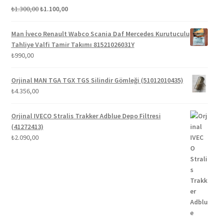
Orijinal
Şu
5 üzerinden
₺
1.300,00
₺
1.100,00
fiyat:
andaki
5.00
oy aldı
₺1.300,00.
fiyat:
Man İveco Renault Wabco Scania Daf Mercedes Kurutuculu
₺1.100,00.
Tahliye Valfi Tamir Takımı 81521026031Y
₺
990,00
Orjinal MAN TGA TGX TGS Silindir Gömleği (51012010435)
₺
4.356,00
Orjinal IVECO Stralis Trakker Adblue Depo Filtresi
(41272413)
₺
2.090,00