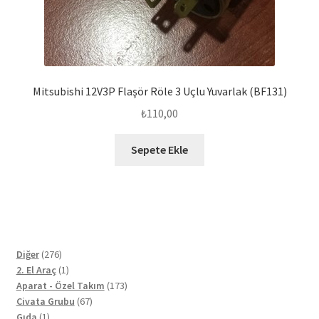
Mitsubishi 12V3P Flaşör Röle 3 Uçlu Yuvarlak (BF131)
₺
110,00
Sepete Ekle
276
Diğer
276
ürün
1
2. El Araç
1
ürün
173
Aparat - Özel Takım
173
67
ürün
Civata Grubu
67
1
ürün
Gıda
1