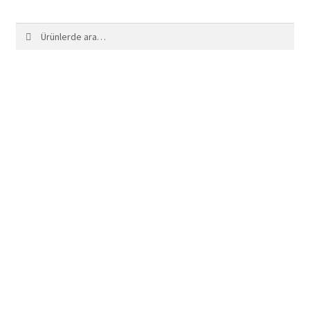
Ara:
Ara