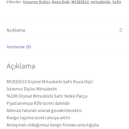
Etiketler:
İstavroz Dişlisi
,
Koza Dişli
,
MC815512
,
mitsubishi
,
Safir
adet
Açıklama
İnceleme (0)
Açıklama
MC815512 Orjinal Mitsubishi Safir Koza Dişli
İstavroz Dişlisi Mitsubishi
%100 Orjinal Mitsubishi Safir Yedek Parça
Fiyatlarımıza KDV ücreti dahildir
Adınıza faturalı olarak gönderilecektir.
Kargo taşıma ücreti alıcıya aittir.
Anlaşmalı olduğumuz kargo firması aracılığıyla