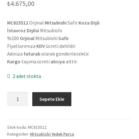
₺
4.675,00
MC815512
Orjinal
Mitsubishi
Safir
Koza Dişli
İstavroz Dişlisi
Mitsubishi
%100
Orjinal
Mitsubishi
Safir
Fiyatlarımıza
KDV
ücreti dahildir
Adınıza
faturalı
olarak gönderilecektir.
Kargo
taşıma ücreti
alıcıya
aittir.
2 adet stokta
Orjinal
Sepete Ekle
Mitsubishi
Safir
Koza
Dişli
Stok kodu:
MC815512
Kategoriler:
Mitsubishi Yedek Parça
MC815512