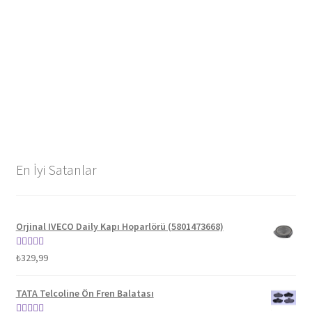
En İyi Satanlar
Orjinal IVECO Daily Kapı Hoparlörü (5801473668)
5 üzerinden
₺
329,99
5.00
oy aldı
TATA Telcoline Ön Fren Balatası