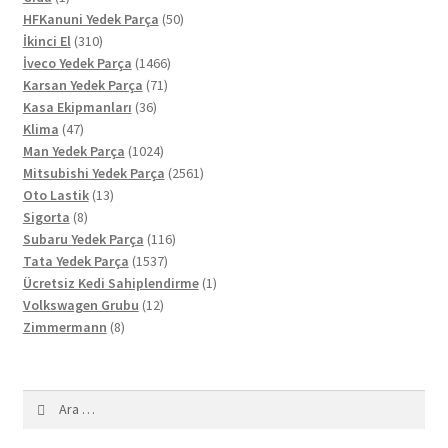
ürün
50
HFKanuni Yedek Parça
50
310
ürün
İkinci El
310
ürün
1466
İveco Yedek Parça
1466
71
ürün
Karsan Yedek Parça
71
36
ürün
Kasa Ekipmanları
36
47
ürün
Klima
47
ürün
1024
Man Yedek Parça
1024
ürün
2561
Mitsubishi Yedek Parça
2561
13
ürün
Oto Lastik
13
8
ürün
Sigorta
8
ürün
116
Subaru Yedek Parça
116
1537
ürün
Tata Yedek Parça
1537
ürün
1
Ücretsiz Kedi Sahiplendirme
1
12
ürün
Volkswagen Grubu
12
8
ürün
Zimmermann
8
ürün
Arama: