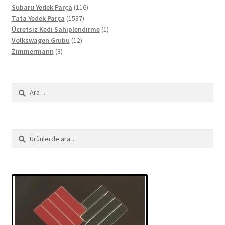
ürün
116
Subaru Yedek Parça
116
1537
ürün
Tata Yedek Parça
1537
ürün
1
Ücretsiz Kedi Sahiplendirme
1
12
ürün
Volkswagen Grubu
12
8
ürün
Zimmermann
8
ürün
Arama:
Ara:
Ara