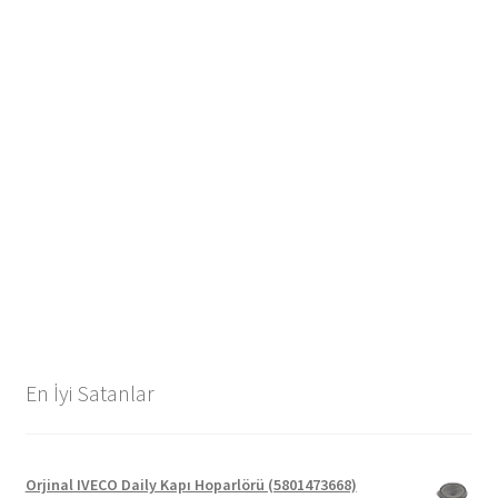
En İyi Satanlar
Orjinal IVECO Daily Kapı Hoparlörü (5801473668)