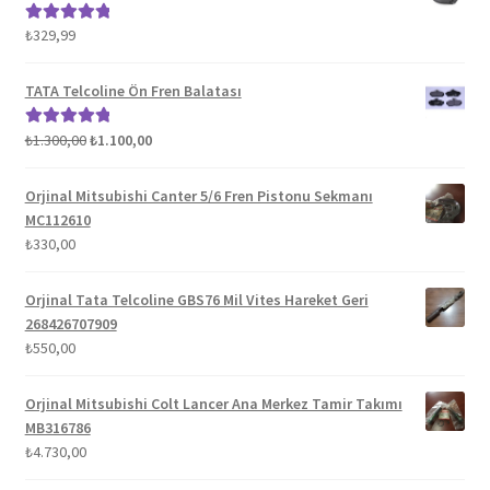
₺
329,99
5 üzerinden
5.00
oy aldı
TATA Telcoline Ön Fren Balatası
Orijinal
Şu
₺
1.300,00
₺
1.100,00
5 üzerinden
fiyat:
andaki
5.00
oy aldı
₺1.300,00.
fiyat:
Orjinal Mitsubishi Canter 5/6 Fren Pistonu Sekmanı
₺1.100,00.
MC112610
₺
330,00
Orjinal Tata Telcoline GBS76 Mil Vites Hareket Geri
268426707909
₺
550,00
Orjinal Mitsubishi Colt Lancer Ana Merkez Tamir Takımı
MB316786
₺
4.730,00