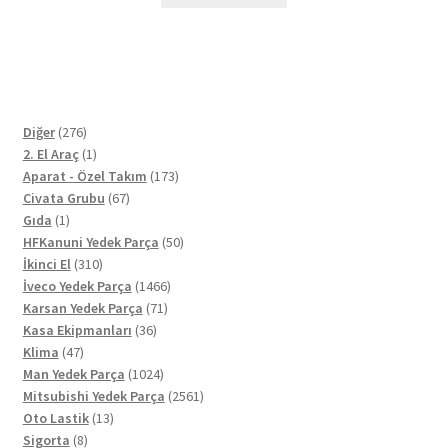
276
Diğer
276
ürün
1
2. El Araç
1
ürün
173
Aparat - Özel Takım
173
67
ürün
Civata Grubu
67
1
ürün
Gıda
1
ürün
50
HFKanuni Yedek Parça
50
310
ürün
İkinci El
310
ürün
1466
İveco Yedek Parça
1466
71
ürün
Karsan Yedek Parça
71
36
ürün
Kasa Ekipmanları
36
47
ürün
Klima
47
ürün
1024
Man Yedek Parça
1024
ürün
2561
Mitsubishi Yedek Parça
2561
13
ürün
Oto Lastik
13
8
ürün
Sigorta
8