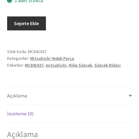
1 adet stokta
Orjinal
Sepete Ekle
Mitsubishi
Silecek
Rölesi
MC841037
Stok kodu:
MC841037
Kategoriler:
Mitsubishi Yedek Parça
adet
Etiketler:
MC841037
,
mitsubishi
,
Röle.Silecek
,
Silecek Rölesi
Açıklama
İnceleme (0)
Açıklama