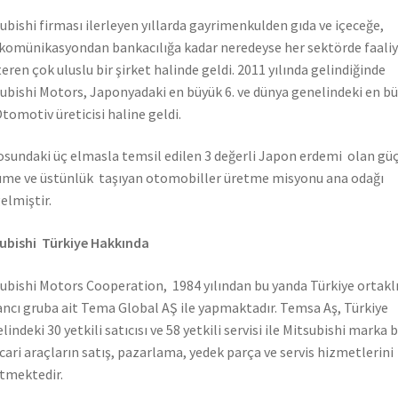
ubishi firması ilerleyen yıllarda gayrimenkulden gıda ve içeceğe,
komünikasyondan bankacılığa kadar neredeyse her sektörde faali
eren çok uluslu bir şirket halinde geldi. 2011 yılında gelindiğinde
ubishi Motors, Japonyadaki en büyük 6. ve dünya genelindeki en b
Otomotiv üreticisi haline geldi.
sundaki üç elmasla temsil edilen 3 değerli Japon erdemi olan güç
me ve üstünlük taşıyan otomobiller üretme misyonu ana odağı
elmiştir.
ubishi Türkiye Hakkında
ubishi Motors Cooperation, 1984 yılından bu yanda Türkiye ortaklı
ncı gruba ait Tema Global AŞ ile yapmaktadır. Temsa Aş, Türkiye
lindeki 30 yetkili satıcısı ve 58 yetkili servisi ile Mitsubishi marka 
icari araçların satış, pazarlama, yedek parça ve servis hizmetlerini
tmektedir.