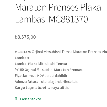
Maraton Prenses Plaka
Lambası MC881370
₺
3.575,00
MC881370
Orjinal
Mitsubishi
Temsa Maraton Prenses
Pl
Lambası
Lamba. Plaka
Mitsubishi
Temsa
%100
Orjinal
Mitsubishi
Maraton Prenses
Fiyatlarımıza
KDV
ücreti dahildir
Adınıza
faturalı
olarak gönderilecektir.
Kargo
taşıma ücreti
alıcıya
aittir.
1 adet stokta