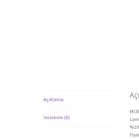
Aç
Açıklama
MC88
İnceleme (0)
Lamb
%100
Fiya