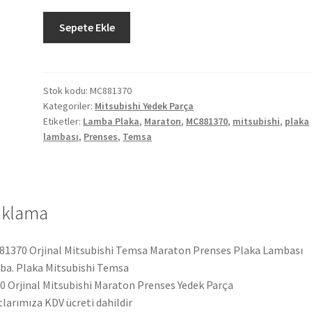
Orjinal
Sepete Ekle
Mitsubishi
Temsa
Maraton
Prenses
Stok kodu:
MC881370
Kategoriler:
Mitsubishi Yedek Parça
Plaka
Etiketler:
Lamba Plaka
,
Maraton
,
MC881370
,
mitsubishi
,
plaka
Lambası
lambası
,
Prenses
,
Temsa
MC881370
adet
ıklama
1370 Orjinal Mitsubishi Temsa Maraton Prenses Plaka Lambası
a. Plaka Mitsubishi Temsa
 Orjinal Mitsubishi Maraton Prenses Yedek Parça
tlarımıza KDV ücreti dahildir