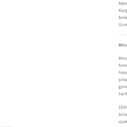
Adın
Karg
Anla
Ücre
Mits
Mits
firm
hika
şirk
göre
tari
1934
birl
uçak