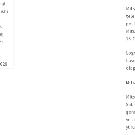
Mits
tele
göst
Mits
16. 
Logo
büyü
olag
Mits
Mits
Saba
gene
ve t
yürü