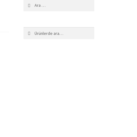
Arama:
Ara:
Ara