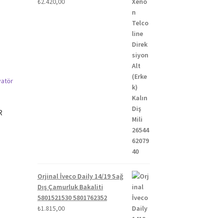
₺
2.420,00
R
Orjinal İveco Daily 14/19 Sağ
Dış Çamurluk Bakaliti
5801521530 5801762352
₺
1.815,00