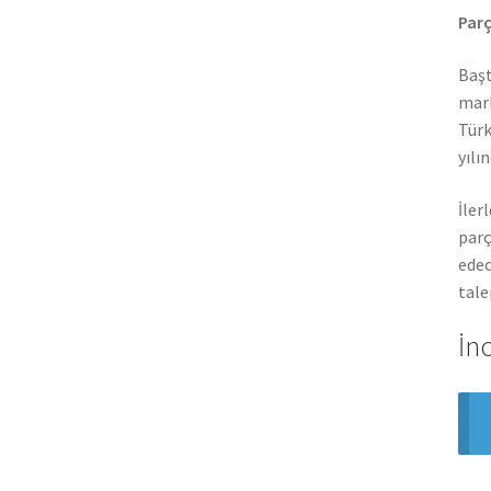
Parç
Başt
mark
Türk
yılı
İler
parç
edec
tale
İn