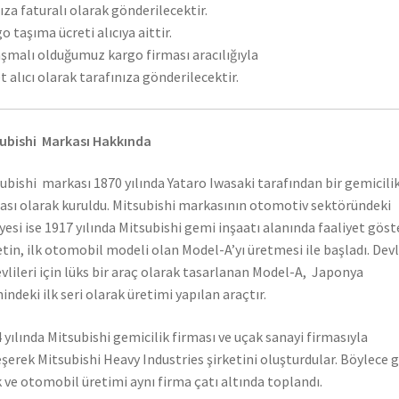
ıza faturalı olarak gönderilecektir.
o taşıma ücreti alıcıya aittir.
şmalı olduğumuz kargo firması aracılığıyla
t alıcı olarak tarafınıza gönderilecektir.
ubishi Markası Hakkında
ubishi markası 1870 yılında Yataro Iwasaki tarafından bir gemicili
ası olarak kuruldu. Mitsubishi markasının otomotiv sektöründeki
yesi ise 1917 yılında Mitsubishi gemi inşaatı alanında faaliyet gös
etin, ilk otomobil modeli olan Model-A’yı üretmesi ile başladı. Dev
vlileri için lüks bir araç olarak tasarlanan Model-A, Japonya
hindeki ilk seri olarak üretimi yapılan araçtır.
 yılında Mitsubishi gemicilik firması ve uçak sanayi firmasıyla
eşerek Mitsubishi Heavy Industries şirketini oluşturdular. Böylece 
 ve otomobil üretimi aynı firma çatı altında toplandı.