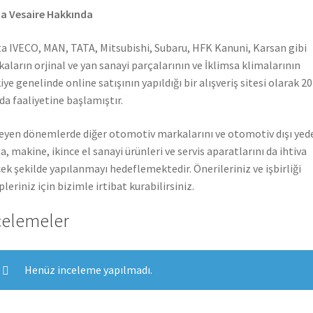
a Vesaire Hakkında
a IVECO, MAN, TATA, Mitsubishi, Subaru, HFK Kanuni, Karsan gibi
aların orjinal ve yan sanayi parçalarının ve İklimsa klimalarının
iye genelinde online satışının yapıldığı bir alışveriş sitesi olarak 2
nda faaliyetine başlamıştır.
leyen dönemlerde diğer otomotiv markalarını ve otomotiv dışı yed
a, makine, ikince el sanayi ürünleri ve servis aparatlarını da ihtiva
ek şekilde yapılanmayı hedeflemektedir. Önerileriniz ve işbirliği
pleriniz için bizimle irtibat kurabilirsiniz.
celemeler
Henüz inceleme yapılmadı.