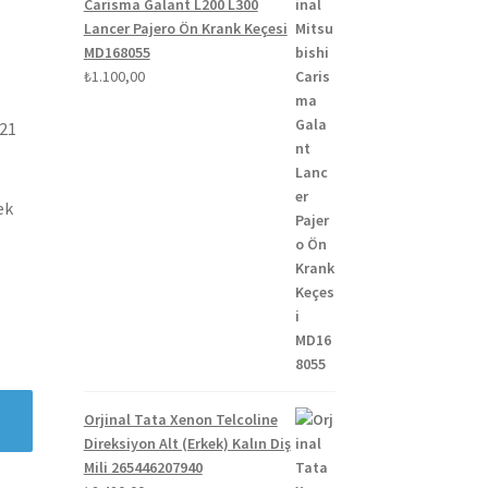
Carisma Galant L200 L300
Lancer Pajero Ön Krank Keçesi
MD168055
₺
1.100,00
021
ek
Orjinal Tata Xenon Telcoline
Direksiyon Alt (Erkek) Kalın Diş
Mili 265446207940