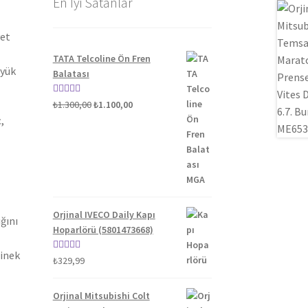
En İyi Satanlar
yet
TATA Telcoline Ön Fren
üyük
Balatası
Orijinal
Şu
5 üzerinden
₺
1.300,00
₺
1.100,00
fiyat:
andaki
5.00
oy aldı
,
₺1.300,00.
fiyat:
₺1.100,00.
Orjinal IVECO Daily Kapı
ğını
Hoparlörü (5801473668)
binek
5 üzerinden
₺
329,99
5.00
oy aldı
Orjinal Mitsubishi Colt