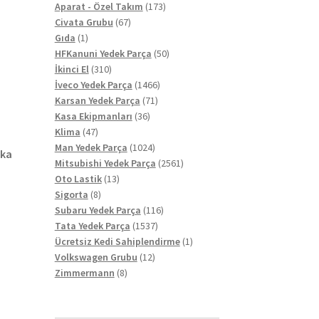
ürün
173
Aparat - Özel Takım
173
67
ürün
Civata Grubu
67
1
ürün
Gıda
1
ürün
50
HFKanuni Yedek Parça
50
310
ürün
İkinci El
310
ürün
1466
İveco Yedek Parça
1466
71
ürün
Karsan Yedek Parça
71
36
ürün
Kasa Ekipmanları
36
47
ürün
Klima
47
ürün
1024
Man Yedek Parça
1024
aka
ürün
2561
Mitsubishi Yedek Parça
2561
13
ürün
Oto Lastik
13
8
ürün
Sigorta
8
ürün
116
Subaru Yedek Parça
116
1537
ürün
Tata Yedek Parça
1537
ürün
1
Ücretsiz Kedi Sahiplendirme
1
12
ürün
Volkswagen Grubu
12
8
ürün
Zimmermann
8
ürün