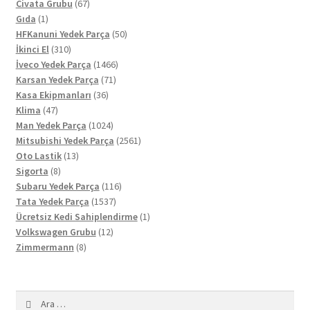
67
ürün
Civata Grubu
67
1
ürün
Gıda
1
ürün
50
HFKanuni Yedek Parça
50
310
ürün
İkinci El
310
ürün
1466
İveco Yedek Parça
1466
71
ürün
Karsan Yedek Parça
71
36
ürün
Kasa Ekipmanları
36
47
ürün
Klima
47
ürün
1024
Man Yedek Parça
1024
ürün
2561
Mitsubishi Yedek Parça
2561
13
ürün
Oto Lastik
13
8
ürün
Sigorta
8
ürün
116
Subaru Yedek Parça
116
1537
ürün
Tata Yedek Parça
1537
ürün
1
Ücretsiz Kedi Sahiplendirme
1
12
ürün
Volkswagen Grubu
12
8
ürün
Zimmermann
8
ürün
Arama: