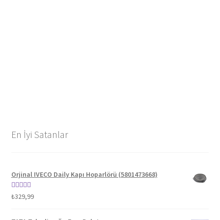
En İyi Satanlar
Orjinal IVECO Daily Kapı Hoparlörü (5801473668)
5 üzerinden
₺
329,99
5.00
oy aldı