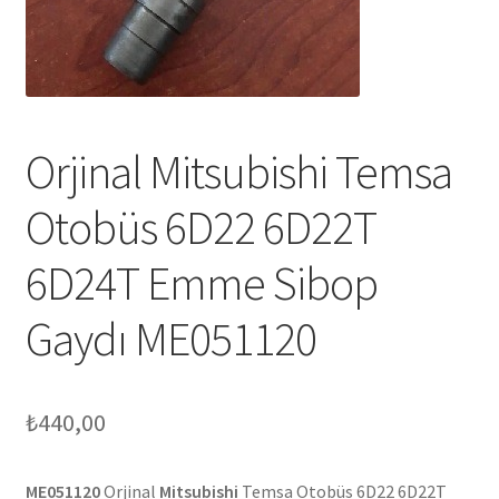
Orjinal Mitsubishi Temsa
Otobüs 6D22 6D22T
6D24T Emme Sibop
Gaydı ME051120
₺
440,00
ME051120
Orjinal
Mitsubishi
Temsa Otobüs 6D22 6D22T