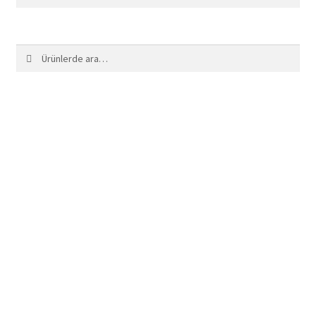
Ara:
Ara