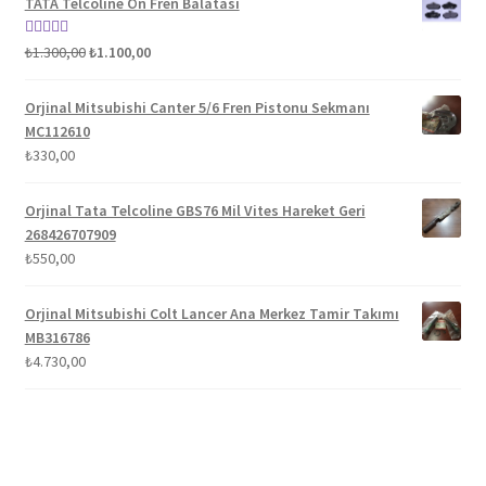
TATA Telcoline Ön Fren Balatası
Orijinal
Şu
5 üzerinden
₺
1.300,00
₺
1.100,00
fiyat:
andaki
5.00
oy aldı
₺1.300,00.
fiyat:
Orjinal Mitsubishi Canter 5/6 Fren Pistonu Sekmanı
₺1.100,00.
MC112610
₺
330,00
Orjinal Tata Telcoline GBS76 Mil Vites Hareket Geri
268426707909
₺
550,00
Orjinal Mitsubishi Colt Lancer Ana Merkez Tamir Takımı
MB316786
₺
4.730,00