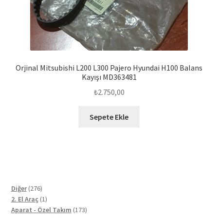
Orjinal Mitsubishi L200 L300 Pajero Hyundai H100 Balans
Kayışı MD363481
₺
2.750,00
Sepete Ekle
276
Diğer
276
ürün
1
2. El Araç
1
ürün
173
Aparat - Özel Takım
173