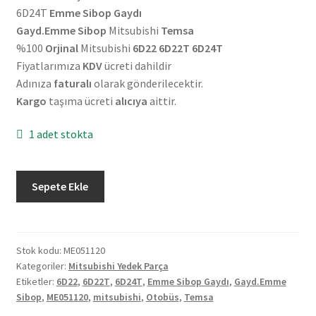
6D24T
Emme Sibop Gaydı
Gayd.Emme Sibop
Mitsubishi
Temsa
%100
Orjinal
Mitsubishi
6D22 6D22T 6D24T
Fiyatlarımıza
KDV
ücreti dahildir
Adınıza
faturalı
olarak gönderilecektir.
Kargo
taşıma ücreti
alıcıya
aittir.
1 adet stokta
Orjinal
Sepete Ekle
Mitsubishi
Temsa
Otobüs
6D22
Stok kodu:
ME051120
Kategoriler:
Mitsubishi Yedek Parça
6D22T
Etiketler:
6D22
,
6D22T
,
6D24T
,
Emme Sibop Gaydı
,
Gayd.Emme
6D24T
Sibop
,
ME051120
,
mitsubishi
,
Otobüs
,
Temsa
Emme