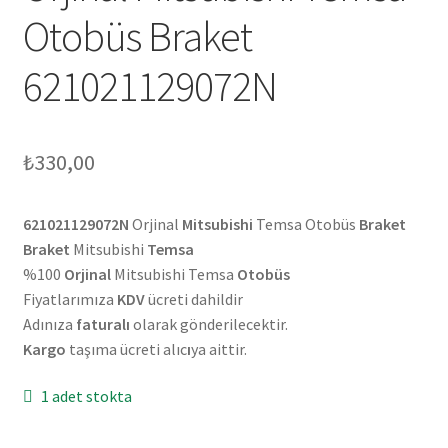
Otobüs Braket
621021129072N
₺
330,00
621021129072N
Orjinal
Mitsubishi
Temsa Otobüs
Braket
Braket
Mitsubishi
Temsa
%100
Orjinal
Mitsubishi Temsa
Otobüs
Fiyatlarımıza
KDV
ücreti dahildir
Adınıza
faturalı
olarak gönderilecektir.
Kargo
taşıma ücreti alıc
ı
ya aittir.
1 adet stokta