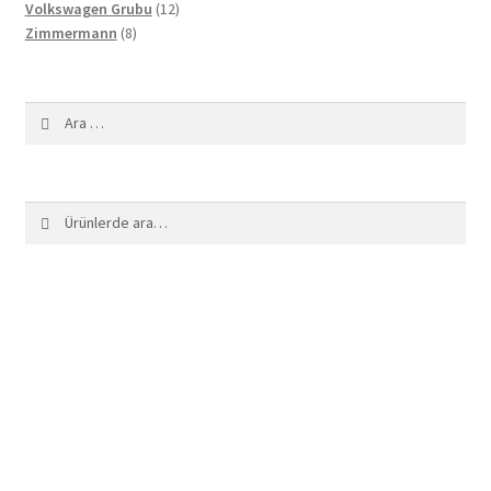
12
ürün
Volkswagen Grubu
12
8
ürün
Zimmermann
8
ürün
Arama:
Ara:
Ara