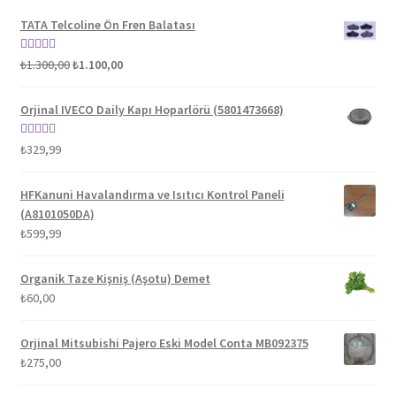
TATA Telcoline Ön Fren Balatası
Orijinal
Şu
5 üzerinden
₺
1.300,00
₺
1.100,00
fiyat:
andaki
5.00
oy aldı
₺1.300,00.
fiyat:
Orjinal IVECO Daily Kapı Hoparlörü (5801473668)
₺1.100,00.
5 üzerinden
₺
329,99
5.00
oy aldı
HFKanuni Havalandırma ve Isıtıcı Kontrol Paneli
(A8101050DA)
₺
599,99
Organik Taze Kişniş (Aşotu) Demet
₺
60,00
Orjinal Mitsubishi Pajero Eski Model Conta MB092375
₺
275,00