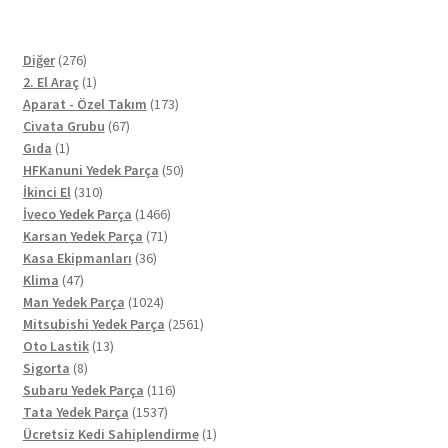
276
Diğer
276
ürün
1
2. El Araç
1
ürün
173
Aparat - Özel Takım
173
67
ürün
Civata Grubu
67
1
ürün
Gıda
1
ürün
50
HFKanuni Yedek Parça
50
310
ürün
İkinci El
310
ürün
1466
İveco Yedek Parça
1466
71
ürün
Karsan Yedek Parça
71
36
ürün
Kasa Ekipmanları
36
47
ürün
Klima
47
ürün
1024
Man Yedek Parça
1024
ürün
2561
Mitsubishi Yedek Parça
2561
13
ürün
Oto Lastik
13
8
ürün
Sigorta
8
ürün
116
Subaru Yedek Parça
116
1537
ürün
Tata Yedek Parça
1537
ürün
1
Ücretsiz Kedi Sahiplendirme
1