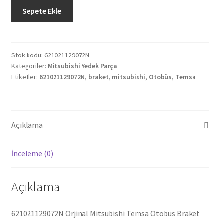
Orjinal
Sepete Ekle
Mitsubishi
Temsa
Otobüs
Braket
Stok kodu:
621021129072N
Kategoriler:
Mitsubishi Yedek Parça
621021129072N
Etiketler:
621021129072N
,
braket
,
mitsubishi
,
Otobüs
,
Temsa
adet
Açıklama
İnceleme (0)
Açıklama
621021129072N Orjinal Mitsubishi Temsa Otobüs Braket