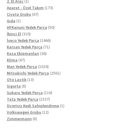
ürün
1
2. El Araç
1
ürün
173
Aparat - Özel Takım
173
67
ürün
Civata Grubu
67
1
ürün
Gıda
1
ürün
50
HFKanuni Yedek Parça
50
310
ürün
İkinci El
310
ürün
1466
İveco Yedek Parça
1466
71
ürün
Karsan Yedek Parça
71
36
ürün
Kasa Ekipmanları
36
47
ürün
Klima
47
ürün
1024
Man Yedek Parça
1024
ürün
2561
Mitsubishi Yedek Parça
2561
13
ürün
Oto Lastik
13
8
ürün
Sigorta
8
ürün
116
Subaru Yedek Parça
116
1537
ürün
Tata Yedek Parça
1537
ürün
1
Ücretsiz Kedi Sahiplendirme
1
12
ürün
Volkswagen Grubu
12
8
ürün
Zimmermann
8
ürün