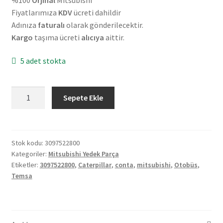
Fiyatlarımıza
KDV
ücreti dahildir
Adınıza
faturalı
olarak gönderilecektir.
Kargo
taşıma ücreti
alıcıya
aittir.
5 adet stokta
Orjinal
Sepete Ekle
Mitsubishi
Temsa
Otobüs
Caterpillar
Stok kodu:
3097522800
Kategoriler:
Mitsubishi Yedek Parça
Conta
Etiketler:
3097522800
,
Caterpillar
,
conta
,
mitsubishi
,
Otobüs
,
3097522800
Temsa
adet