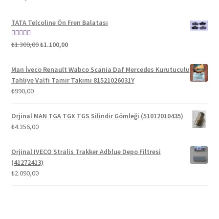
5.00
oy aldı
TATA Telcoline Ön Fren Balatası
Orijinal
Şu
5 üzerinden
₺
1.300,00
₺
1.100,00
fiyat:
andaki
5.00
oy aldı
₺1.300,00.
fiyat:
Man İveco Renault Wabco Scania Daf Mercedes Kurutuculu
₺1.100,00.
Tahliye Valfi Tamir Takımı 81521026031Y
₺
990,00
Orjinal MAN TGA TGX TGS Silindir Gömleği (51012010435)
₺
4.356,00
Orjinal IVECO Stralis Trakker Adblue Depo Filtresi
(41272413)
₺
2.090,00