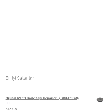
En İyi Satanlar
Orjinal IVECO Daily Kapı Hoparlörü (5801473668)
5 üzerinden
₺
329,99