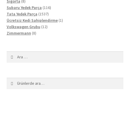
8
ürün
Sigorta
8
ürün
116
Subaru Yedek Parça
116
1537
ürün
Tata Yedek Parça
1537
ürün
1
Ücretsiz Kedi Sahiplendirme
1
12
ürün
Volkswagen Grubu
12
8
ürün
Zimmermann
8
ürün
Arama:
Ara:
Ara