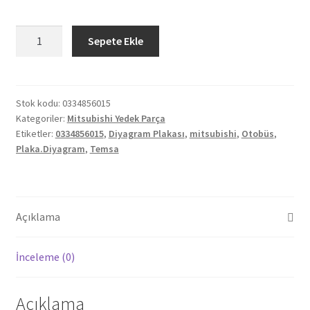
Orjinal
Sepete Ekle
Mitsubishi
Temsa
Otobüs
Diyagram
Stok kodu:
0334856015
Kategoriler:
Mitsubishi Yedek Parça
Plakası
Etiketler:
0334856015
,
Diyagram Plakası
,
mitsubishi
,
Otobüs
,
0334856015
Plaka.Diyagram
,
Temsa
adet
Açıklama
İnceleme (0)
Açıklama