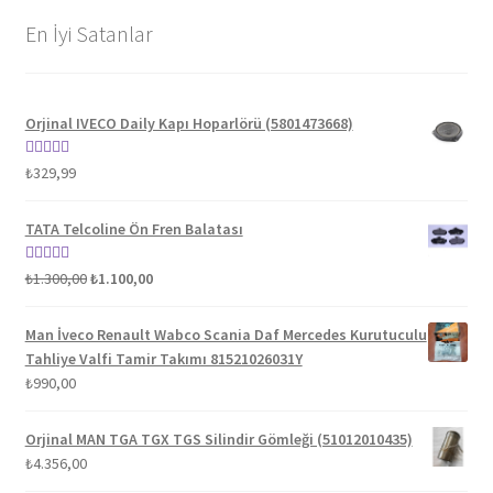
En İyi Satanlar
Orjinal IVECO Daily Kapı Hoparlörü (5801473668)
5 üzerinden
₺
329,99
5.00
oy aldı
TATA Telcoline Ön Fren Balatası
Orijinal
Şu
5 üzerinden
₺
1.300,00
₺
1.100,00
fiyat:
andaki
5.00
oy aldı
₺1.300,00.
fiyat:
Man İveco Renault Wabco Scania Daf Mercedes Kurutuculu
₺1.100,00.
Tahliye Valfi Tamir Takımı 81521026031Y
₺
990,00
Orjinal MAN TGA TGX TGS Silindir Gömleği (51012010435)
₺
4.356,00