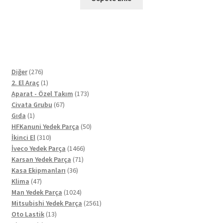
276
Diğer
276
ürün
1
2. El Araç
1
ürün
173
Aparat - Özel Takım
173
67
ürün
Civata Grubu
67
1
ürün
Gıda
1
ürün
50
HFKanuni Yedek Parça
50
310
ürün
İkinci El
310
ürün
1466
İveco Yedek Parça
1466
71
ürün
Karsan Yedek Parça
71
36
ürün
Kasa Ekipmanları
36
47
ürün
Klima
47
ürün
1024
Man Yedek Parça
1024
ürün
2561
Mitsubishi Yedek Parça
2561
13
ürün
Oto Lastik
13