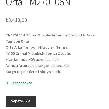
Orta TM270106N
₺
3.410,00
TM270106N
Orjinal
Mitsubishi
Temsa Otobüs EM
Arka
Tampon Orta
Orta Arka Tampon
Mitsubishi
Temsa
%100
Orjinal
Mitsubishi Temsa
Otobüs
Fiyatlarımıza
KDV
ücreti dahildir
Adınıza
faturalı
olarak gönderilecektir.
Kargo
taşıma ücreti
alıcıya
aittir.
1 adet stokta
Orjinal
Sepete Ekle
Mitsubishi