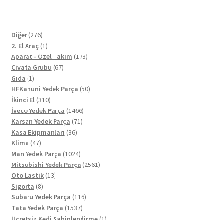
276
Diğer
276
ürün
1
2. El Araç
1
ürün
173
Aparat - Özel Takım
173
67
ürün
Civata Grubu
67
1
ürün
Gıda
1
ürün
50
HFKanuni Yedek Parça
50
310
ürün
İkinci El
310
ürün
1466
İveco Yedek Parça
1466
71
ürün
Karsan Yedek Parça
71
36
ürün
Kasa Ekipmanları
36
47
ürün
Klima
47
ürün
1024
Man Yedek Parça
1024
ürün
2561
Mitsubishi Yedek Parça
2561
13
ürün
Oto Lastik
13
8
ürün
Sigorta
8
ürün
116
Subaru Yedek Parça
116
1537
ürün
Tata Yedek Parça
1537
ürün
1
Ücretsiz Kedi Sahiplendirme
1