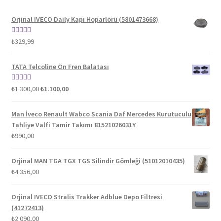
Orjinal IVECO Daily Kapı Hoparlörü (5801473668)
5 üzerinden
₺
329,99
5.00
oy aldı
TATA Telcoline Ön Fren Balatası
Orijinal
Şu
5 üzerinden
₺
1.300,00
₺
1.100,00
fiyat:
andaki
5.00
oy aldı
₺1.300,00.
fiyat:
Man İveco Renault Wabco Scania Daf Mercedes Kurutuculu
₺1.100,00.
Tahliye Valfi Tamir Takımı 81521026031Y
₺
990,00
Orjinal MAN TGA TGX TGS Silindir Gömleği (51012010435)
₺
4.356,00
Orjinal IVECO Stralis Trakker Adblue Depo Filtresi
(41272413)
₺
2.090,00