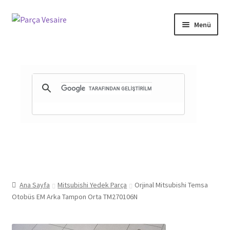
Dolaşıma
İçeriğe
Menü
geç
geç
Gizlilik ve Güvenlik
Mesafeli Satış Sözleşmesi
İade ve Teslimat Şartları
Ürün Gönderimi ve Saatleri
Ana Sayfa
Mitsubishi Yedek Parça
Orjinal Mitsubishi Temsa
Otobüs EM Arka Tampon Orta TM270106N