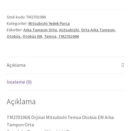
Temsa
Otobüs
EM
Stok kodu:
TM270106N
Kategoriler:
Mitsubishi Yedek Parça
Arka
Etiketler:
Arka Tampon Orta
,
mitsubishi
,
Orta Arka Tampon
,
Tampon
Otobüs
,
Otobüs EM
,
Temsa
,
TM270106N
Orta
TM270106N
adet
Açıklama
İnceleme (0)
Açıklama
TM270106N Orjinal Mitsubishi Temsa Otobüs EM Arka
Tampon Orta