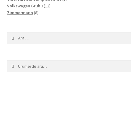
12
ürün
Volkswagen Grubu
12
8
ürün
Zimmermann
8
ürün
Arama:
Ara:
Ara