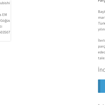
Parç
Başt
mark
Türk
yılı
İler
parç
edec
tale
İn