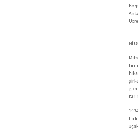
Karg
Anla
Ücre
Mits
Mits
firm
hika
şirk
göre
tari
1934
birl
uçak