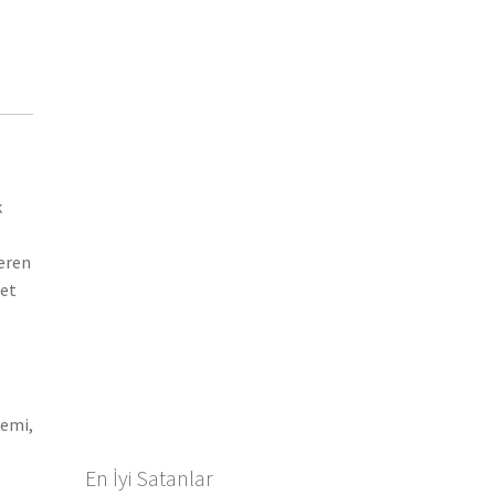
k
teren
let
gemi,
En İyi Satanlar