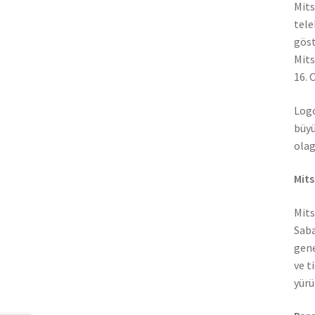
Mits
tele
göst
Mits
16. 
Logo
büyü
olag
Mits
Mits
Saba
gene
ve t
yürü