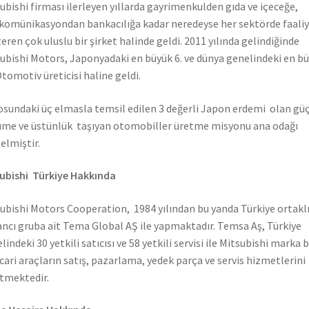
ubishi firması ilerleyen yıllarda gayrimenkulden gıda ve içeceğe,
komünikasyondan bankacılığa kadar neredeyse her sektörde faali
eren çok uluslu bir şirket halinde geldi. 2011 yılında gelindiğinde
ubishi Motors, Japonyadaki en büyük 6. ve dünya genelindeki en b
Otomotiv üreticisi haline geldi.
sundaki üç elmasla temsil edilen 3 değerli Japon erdemi olan güç
me ve üstünlük taşıyan otomobiller üretme misyonu ana odağı
elmiştir.
ubishi Türkiye Hakkında
ubishi Motors Cooperation, 1984 yılından bu yanda Türkiye ortaklı
ncı gruba ait Tema Global AŞ ile yapmaktadır. Temsa Aş, Türkiye
lindeki 30 yetkili satıcısı ve 58 yetkili servisi ile Mitsubishi marka 
icari araçların satış, pazarlama, yedek parça ve servis hizmetlerini
tmektedir.