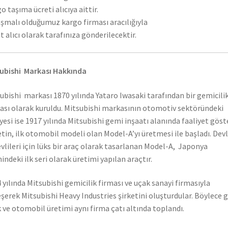
o taşıma ücreti alıcıya aittir.
şmalı olduğumuz kargo firması aracılığıyla
t alıcı olarak tarafınıza gönderilecektir.
ubishi Markası Hakkında
ubishi markası 1870 yılında Yataro Iwasaki tarafından bir gemicili
ası olarak kuruldu. Mitsubishi markasının otomotiv sektöründeki
yesi ise 1917 yılında Mitsubishi gemi inşaatı alanında faaliyet gös
etin, ilk otomobil modeli olan Model-A’yı üretmesi ile başladı. Dev
vlileri için lüks bir araç olarak tasarlanan Model-A, Japonya
hindeki ilk seri olarak üretimi yapılan araçtır.
 yılında Mitsubishi gemicilik firması ve uçak sanayi firmasıyla
eşerek Mitsubishi Heavy Industries şirketini oluşturdular. Böylece 
 ve otomobil üretimi aynı firma çatı altında toplandı.