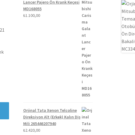
Lancer Pajero Ön Krank Keçesi
MD168055
₺
1.100,00
021
ek
Orjinal Tata Xenon Telcoline
Direksiyon Alt (Erkek) Kalın Diş
Mili 265446207940
₺
2.420,00