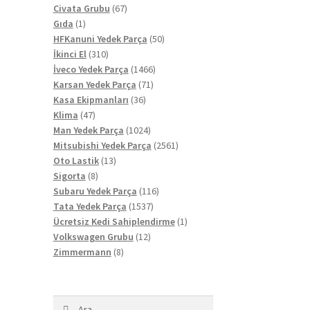
67
ürün
Civata Grubu
67
1
ürün
Gıda
1
ürün
50
HFKanuni Yedek Parça
50
310
ürün
İkinci El
310
ürün
1466
İveco Yedek Parça
1466
71
ürün
Karsan Yedek Parça
71
36
ürün
Kasa Ekipmanları
36
47
ürün
Klima
47
ürün
1024
Man Yedek Parça
1024
a
ürün
2561
Mitsubishi Yedek Parça
2561
13
ürün
Oto Lastik
13
8
ürün
Sigorta
8
ürün
116
Subaru Yedek Parça
116
1537
ürün
Tata Yedek Parça
1537
ürün
1
Ücretsiz Kedi Sahiplendirme
1
12
ürün
Volkswagen Grubu
12
8
ürün
Zimmermann
8
ürün
Arama: