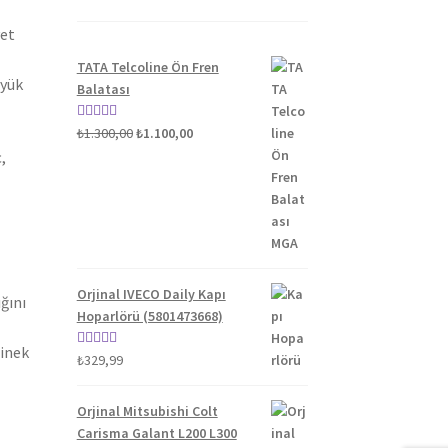
yet
TATA Telcoline Ön Fren
üyük
Balatası
Orijinal
Şu
5 üzerinden
₺
1.300,00
₺
1.100,00
fiyat:
andaki
5.00
oy aldı
,
₺1.300,00.
fiyat:
₺1.100,00.
Orjinal IVECO Daily Kapı
ğını
Hoparlörü (5801473668)
binek
5 üzerinden
₺
329,99
5.00
oy aldı
Orjinal Mitsubishi Colt
Carisma Galant L200 L300