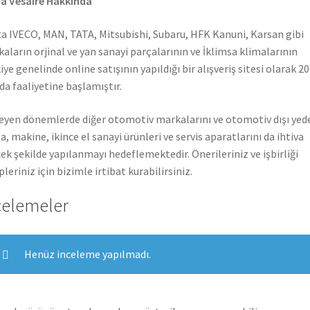
a Vesaire Hakkında
a IVECO, MAN, TATA, Mitsubishi, Subaru, HFK Kanuni, Karsan gibi
aların orjinal ve yan sanayi parçalarının ve İklimsa klimalarının
iye genelinde online satışının yapıldığı bir alışveriş sitesi olarak 2
nda faaliyetine başlamıştır.
leyen dönemlerde diğer otomotiv markalarını ve otomotiv dışı yed
a, makine, ikince el sanayi ürünleri ve servis aparatlarını da ihtiva
ek şekilde yapılanmayı hedeflemektedir. Önerileriniz ve işbirliği
pleriniz için bizimle irtibat kurabilirsiniz.
celemeler
Henüz inceleme yapılmadı.