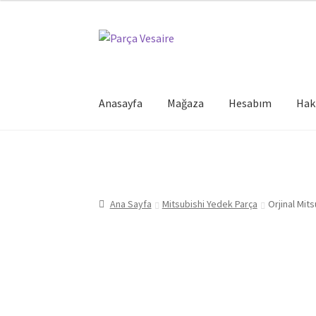
Dolaşıma
İçeriğe
geç
geç
Anasayfa
Mağaza
Hesabım
Hak
Ana Sayfa
Mitsubishi Yedek Parça
Orjinal Mi