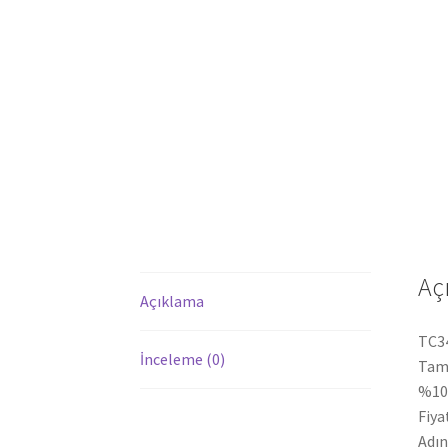
Aç
Açıklama
TC34
İnceleme (0)
Tam
%100
Fiya
Adın