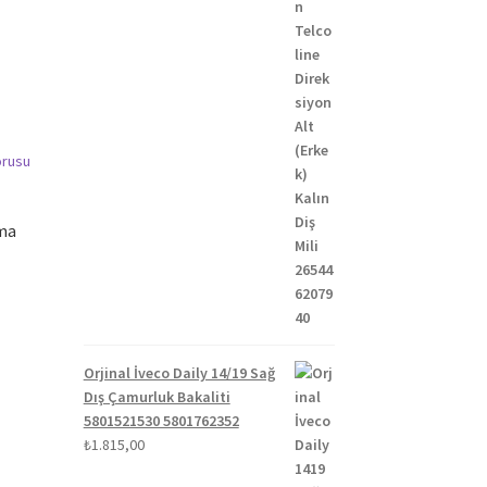
ima
Orjinal İveco Daily 14/19 Sağ
Dış Çamurluk Bakaliti
5801521530 5801762352
₺
1.815,00