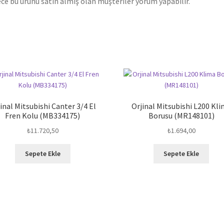
ce bu ürünü satın almış olan müşteriler yorum yapabilir.
inal Mitsubishi Canter 3/4 El
Orjinal Mitsubishi L200 Kl
Fren Kolu (MB334175)
Borusu (MR148101)
₺
11.720,50
₺
1.694,00
Sepete Ekle
Sepete Ekle