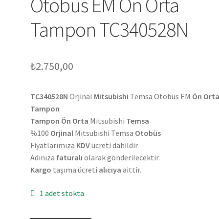
Otobüs EM Ön Orta
Tampon TC340528N
₺
2.750,00
TC340528N
Orjinal
Mitsu
bishi
Temsa Otobüs EM
Ön Ort
Tampon
Tampon Ön Orta
Mitsubishi
Temsa
%100
Orjinal
Mitsubishi Temsa
Otobüs
Fiyatlarımıza
KDV
ücreti dahildir
Adınıza
faturalı
olarak gönderilecektir.
Kargo
taşıma ücreti
alıcıya
aittir.
1 adet stokta