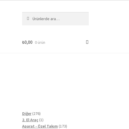
Ara:
Ara
₺
0,00
0 ürün
276
Diğer
276
ürün
1
2. El Araç
1
ürün
173
Aparat - Özel Takım
173