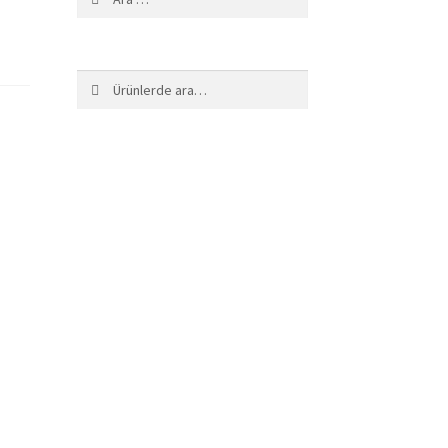
Ara:
Ara