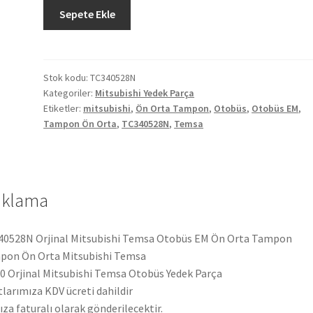
Orjinal
Sepete Ekle
Mitsubishi
Temsa
Otobüs
EM
Stok kodu:
TC340528N
Kategoriler:
Mitsubishi Yedek Parça
Ön
Etiketler:
mitsubishi
,
Ön Orta Tampon
,
Otobüs
,
Otobüs EM
,
Orta
Tampon Ön Orta
,
TC340528N
,
Temsa
Tampon
TC340528N
adet
ıklama
0528N Orjinal Mitsubishi Temsa Otobüs EM Ön Orta Tampon
pon Ön Orta Mitsubishi Temsa
 Orjinal Mitsubishi Temsa Otobüs Yedek Parça
tlarımıza KDV ücreti dahildir
ıza faturalı olarak gönderilecektir.