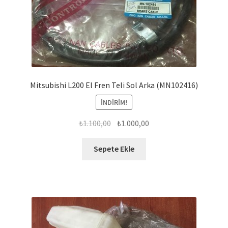
Mitsubishi L200 El Fren Teli Sol Arka (MN102416)
İNDIRIM!
Orijinal
Şu
₺
1.100,00
₺
1.000,00
fiyat:
andaki
₺1.100,00.
fiyat:
Sepete Ekle
₺1.000,00.