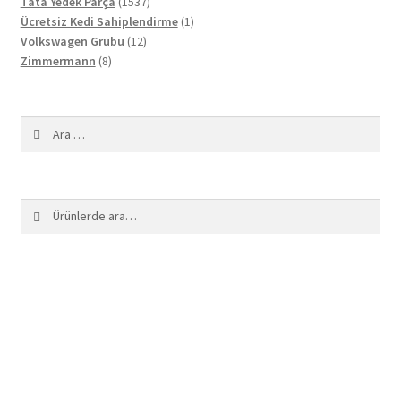
1537
ürün
Tata Yedek Parça
1537
ürün
1
Ücretsiz Kedi Sahiplendirme
1
12
ürün
Volkswagen Grubu
12
8
ürün
Zimmermann
8
ürün
Arama:
Ara:
Ara