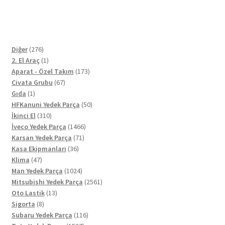
276
Diğer
276
ürün
1
2. El Araç
1
ürün
173
Aparat - Özel Takım
173
67
ürün
Civata Grubu
67
1
ürün
Gıda
1
ürün
50
HFKanuni Yedek Parça
50
310
ürün
İkinci El
310
ürün
1466
İveco Yedek Parça
1466
71
ürün
Karsan Yedek Parça
71
36
ürün
Kasa Ekipmanları
36
47
ürün
Klima
47
ürün
1024
Man Yedek Parça
1024
ürün
2561
Mitsubishi Yedek Parça
2561
13
ürün
Oto Lastik
13
8
ürün
Sigorta
8
ürün
116
Subaru Yedek Parça
116