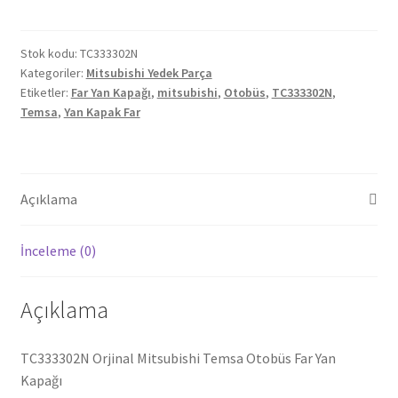
Temsa
Otobüs
Far
Stok kodu:
TC333302N
Kategoriler:
Mitsubishi Yedek Parça
Yan
Etiketler:
Far Yan Kapağı
,
mitsubishi
,
Otobüs
,
TC333302N
,
Kapağı
Temsa
,
Yan Kapak Far
TC333302N
adet
Açıklama
İnceleme (0)
Açıklama
TC333302N Orjinal Mitsubishi Temsa Otobüs Far Yan
Kapağı