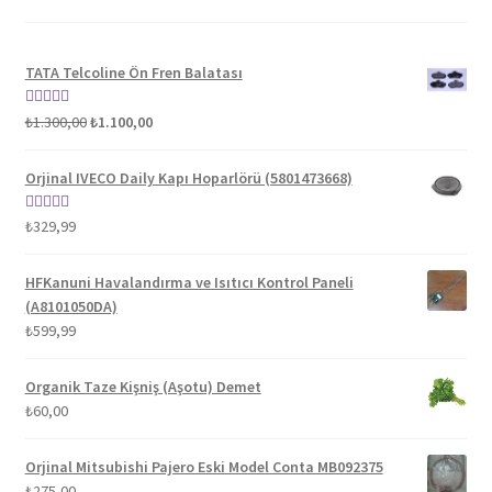
TATA Telcoline Ön Fren Balatası
Orijinal
Şu
5 üzerinden
₺
1.300,00
₺
1.100,00
fiyat:
andaki
5.00
oy aldı
₺1.300,00.
fiyat:
Orjinal IVECO Daily Kapı Hoparlörü (5801473668)
₺1.100,00.
5 üzerinden
₺
329,99
5.00
oy aldı
HFKanuni Havalandırma ve Isıtıcı Kontrol Paneli
(A8101050DA)
₺
599,99
Organik Taze Kişniş (Aşotu) Demet
₺
60,00
Orjinal Mitsubishi Pajero Eski Model Conta MB092375
₺
275,00