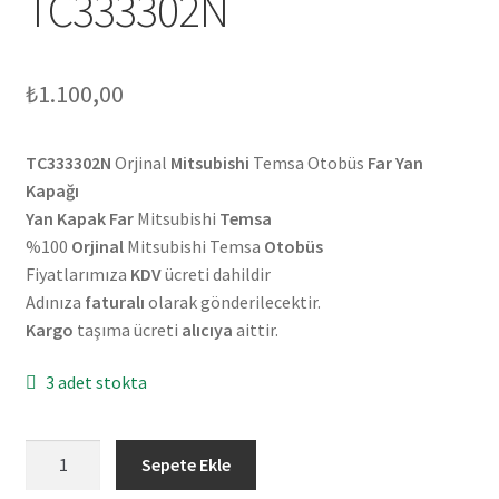
TC333302N
₺
1.100,00
TC333302N
Orjinal
Mitsubishi
Temsa Otobüs
Far Yan
Kapağı
Yan Kapak Far
Mitsubishi
Temsa
%100
Orjinal
Mitsubishi Temsa
Otobüs
Fiyatlarımıza
KDV
ücreti dahildir
Adınıza
faturalı
olarak gönderilecektir.
Kargo
taşıma ücreti
alıcıya
aittir.
3 adet stokta
Orjinal
Sepete Ekle
Mitsubishi