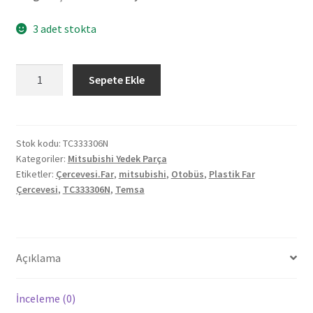
3 adet stokta
Orjinal
Sepete Ekle
Mitsubishi
Temsa
Otobüs
Plastik
Stok kodu:
TC333306N
Kategoriler:
Mitsubishi Yedek Parça
Far
Etiketler:
Çercevesi.Far
,
mitsubishi
,
Otobüs
,
Plastik Far
Çercevesi
Çercevesi
,
TC333306N
,
Temsa
TC333306N
adet
Açıklama
İnceleme (0)