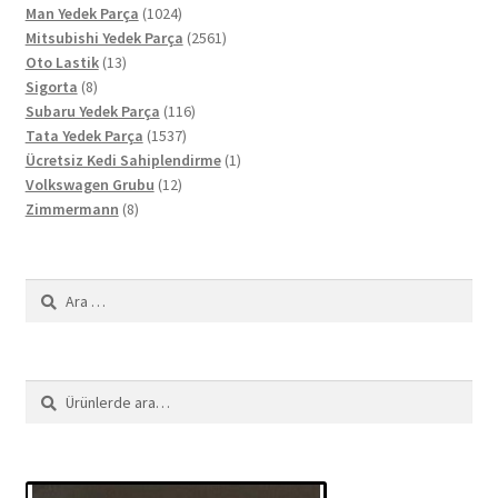
ürün
1024
Man Yedek Parça
1024
ürün
2561
Mitsubishi Yedek Parça
2561
13
ürün
Oto Lastik
13
8
ürün
Sigorta
8
ürün
116
Subaru Yedek Parça
116
1537
ürün
Tata Yedek Parça
1537
ürün
1
Ücretsiz Kedi Sahiplendirme
1
12
ürün
Volkswagen Grubu
12
8
ürün
Zimmermann
8
ürün
Arama:
Ara:
Ara