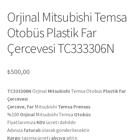
Orjinal Mitsubishi Temsa
Otobüs Plastik Far
Çercevesi TC333306N
₺
500,00
TC333306N
Orjinal
Mitsubishi
Temsa Otobüs
Plastik Far
Çercevesi
Çerceve, Far
Mitsubishi
Temsa Prenses
%100
Orjinal
Mitsubishi Temsa
Otobüs
Fiyatlarımıza
KDV
ücreti dahildir
Adınıza
faturalı
olarak gönderilecektir.
Kargo
taşıma ücreti
alıcıya
aittir.