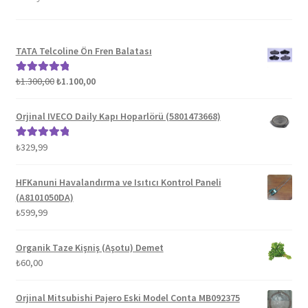
TATA Telcoline Ön Fren Balatası
Orijinal
Şu
₺
1.300,00
₺
1.100,00
5 üzerinden
fiyat:
andaki
5.00
oy aldı
₺1.300,00.
fiyat:
Orjinal IVECO Daily Kapı Hoparlörü (5801473668)
₺1.100,00.
₺
329,99
5 üzerinden
5.00
oy aldı
HFKanuni Havalandırma ve Isıtıcı Kontrol Paneli
(A8101050DA)
₺
599,99
Organik Taze Kişniş (Aşotu) Demet
₺
60,00
Orjinal Mitsubishi Pajero Eski Model Conta MB092375