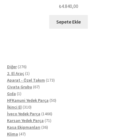
₺
4.840,00
Sepete Ekle
276
Diğer
276
ürün
1
2. El Araç
1
ürün
173
Aparat - Özel Takım
173
67
ürün
Civata Grubu
67
1
ürün
Gıda
1
ürün
50
HFKanuni Yedek Parça
50
310
ürün
İkinci El
310
ürün
1466
İveco Yedek Parça
1466
71
ürün
Karsan Yedek Parça
71
36
ürün
Kasa Ekipmanları
36
47
ürün
Klima
47