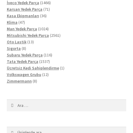
ürün
1466
İveco Yedek Parça
1466
71
ürün
Karsan Yedek Parça
71
36
ürün
Kasa Ekipmanları
36
47
ürün
Klima
47
ürün
1024
Man Yedek Parça
1024
ürün
2561
Mitsubishi Yedek Parça
2561
13
ürün
Oto Lastik
13
8
ürün
Sigorta
8
ürün
116
Subaru Yedek Parça
116
1537
ürün
Tata Yedek Parça
1537
ürün
1
Ücretsiz Kedi Sahiplendirme
1
12
ürün
Volkswagen Grubu
12
8
ürün
Zimmermann
8
ürün
Arama:
Ara:
Ara