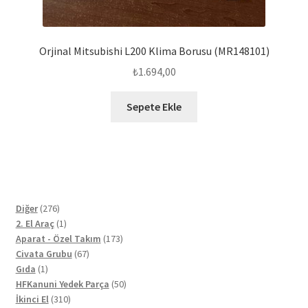
Orjinal Mitsubishi L200 Klima Borusu (MR148101)
₺
1.694,00
Sepete Ekle
276
Diğer
276
ürün
1
2. El Araç
1
ürün
173
Aparat - Özel Takım
173
67
ürün
Civata Grubu
67
1
ürün
Gıda
1
ürün
50
HFKanuni Yedek Parça
50
310
ürün
İkinci El
310