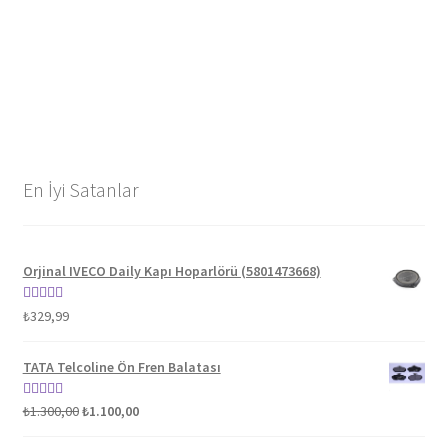
En İyi Satanlar
Orjinal IVECO Daily Kapı Hoparlörü (5801473668)
5 üzerinden
₺
329,99
5.00
oy aldı
TATA Telcoline Ön Fren Balatası
Orijinal
Şu
5 üzerinden
₺
1.300,00
₺
1.100,00
fiyat:
andaki
5.00
oy aldı