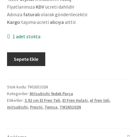
Fiyatlarımıza
KDV
ücreti dahildir
Adınıza
faturalı
olarak gönderilecektir.
Kargo
taşıma ücreti
alıcıya
aittir.
1 adet stokta
Orjinal
Sepete Ekle
Mitsubishi
Temsa
Prestij
3.92
Stok kodu:
TM265102N
Kategoriler:
Mitsubishi Yedek Parça
cm
Etiketler:
3.92 cm El Fren Teli
,
El Fren Halatı
,
el fren teli
,
El
mitsubishi
,
Prestij
,
Temsa
,
TM265102N
Fren
Teli
TM265102N
adet
Açıklama