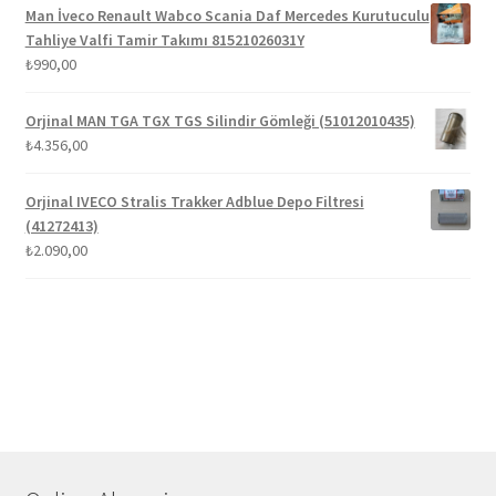
₺1.300,00.
fiyat:
Man İveco Renault Wabco Scania Daf Mercedes Kurutuculu
₺1.100,00.
Tahliye Valfi Tamir Takımı 81521026031Y
₺
990,00
Orjinal MAN TGA TGX TGS Silindir Gömleği (51012010435)
₺
4.356,00
Orjinal IVECO Stralis Trakker Adblue Depo Filtresi
(41272413)
₺
2.090,00