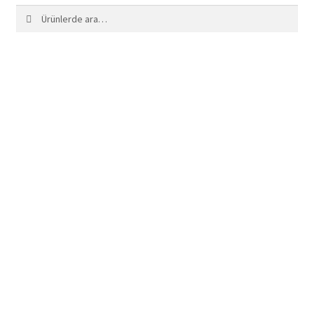
Ara:
Ara