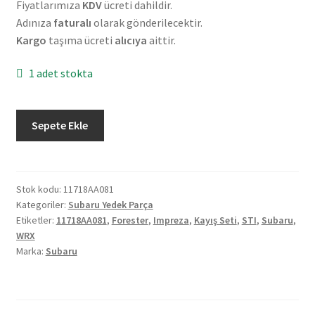
Fiyatlarımıza
KDV
ücreti dahildir.
Adınıza
faturalı
olarak gönderilecektir.
Kargo
taşıma ücreti
alıcıya
aittir.
1 adet stokta
Orjinal
Sepete Ekle
Subaru
Forester
10/13
Impreza
Stok kodu:
11718AA081
Kategoriler:
Subaru Yedek Parça
08/10
Etiketler:
11718AA081
,
Forester
,
Impreza
,
Kayış Seti
,
STI
,
Subaru
,
Outback
WRX
08/10
Marka:
Subaru
STI
08/21
WRX
08/21