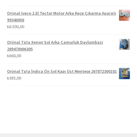
5.00
oy aldı
Orjinal Iveco 2.El Tector Motor Arka Keçe Çıkarma Aparatı
99340056
₺
6.500,00
Orjinal Tata Xenon Sol Arka Çamurluk Davlumbazı
289470006305
₺
660,00
Orjinal Tata İndica Ön Sol Kapı Üst Menteşe 267872300101
₺
385,00