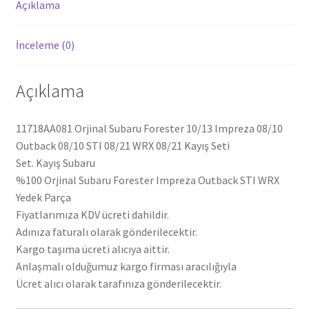
Açıklama
Kayış
Seti
İnceleme (0)
11718AA081
adet
Açıklama
11718AA081 Orjinal Subaru Forester 10/13 Impreza 08/10
Outback 08/10 STI 08/21 WRX 08/21 Kayış Seti
Set. Kayış Subaru
%100 Orjinal Subaru Forester Impreza Outback STI WRX
Yedek Parça
Fiyatlarımıza KDV ücreti dahildir.
Adınıza faturalı olarak gönderilecektir.
Kargo taşıma ücreti alıcıya aittir.
Anlaşmalı olduğumuz kargo firması aracılığıyla
Ücret alıcı olarak tarafınıza gönderilecektir.