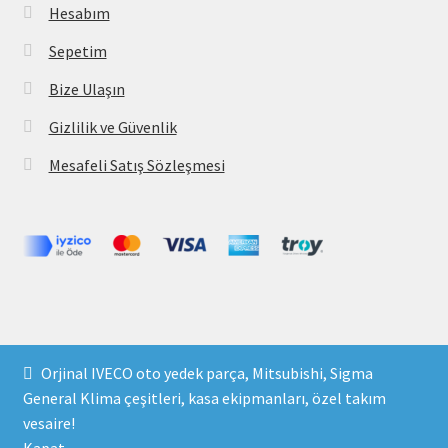
Hesabım
Sepetim
Bize Ulaşın
Gizlilik ve Güvenlik
Mesafeli Satış Sözleşmesi
Copyright 2021 © parcavs.com Tüm hakları saklıdır. Kredi
Orjinal IVECO oto yedek parça, Mitsubishi, Sigma
kartı bilgileriniz 256bit SSL sertifikası ile korunmaktadır.
General Klima çeşitleri, kasa ekipmanları, özel takım
vesaire!