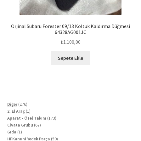
Orjinal Subaru Forester 09/13 Koltuk Kaldırma Düğmesi
64328AG001JC
₺
1.100,00
Sepete Ekle
276
Diğer
276
ürün
1
2. El Araç
1
ürün
173
Aparat - Özel Takım
173
67
ürün
Civata Grubu
67
1
ürün
Gıda
1
ürün
50
HFKanuni Yedek Parça
50