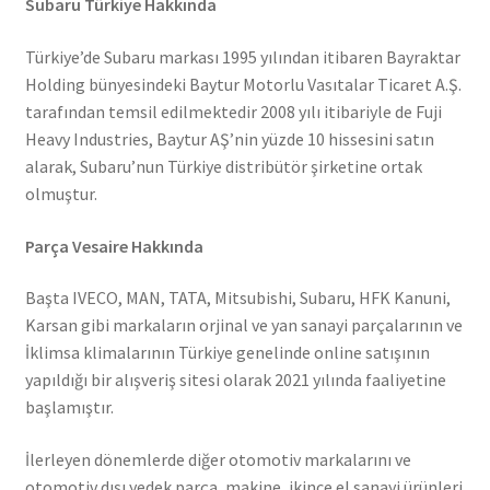
Subaru Türkiye Hakkında
Türkiye’de Subaru markası 1995 yılından itibaren Bayraktar
Holding bünyesindeki Baytur Motorlu Vasıtalar Ticaret A.Ş.
tarafından temsil edilmektedir 2008 yılı itibariyle de Fuji
Heavy Industries, Baytur AŞ’nin yüzde 10 hissesini satın
alarak, Subaru’nun Türkiye distribütör şirketine ortak
olmuştur.
Parça Vesaire Hakkında
Başta IVECO, MAN, TATA, Mitsubishi, Subaru, HFK Kanuni,
Karsan gibi markaların orjinal ve yan sanayi parçalarının ve
İklimsa klimalarının Türkiye genelinde online satışının
yapıldığı bir alışveriş sitesi olarak 2021 yılında faaliyetine
başlamıştır.
İlerleyen dönemlerde diğer otomotiv markalarını ve
otomotiv dışı yedek parça, makine, ikince el sanayi ürünleri