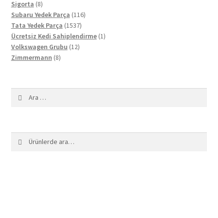
8
ürün
Sigorta
8
ürün
116
Subaru Yedek Parça
116
1537
ürün
Tata Yedek Parça
1537
ürün
1
Ücretsiz Kedi Sahiplendirme
1
12
ürün
Volkswagen Grubu
12
8
ürün
Zimmermann
8
ürün
Arama:
Ara:
Ara