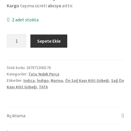
Kargo
taşıma ücreti
alıcıya
aittir.
2 adet stokta
Orjinal
Sepete Ekle
TATA
IND
ING
MR
Stok kodu:
267872300176
Kategoriler:
Tata Yedek Parça
Sağ
Etiketler:
Indica
,
İndigo
,
Marina
,
Ön Sağ Kapı Kilit Göbeği
,
Sağ Ön
Ön
Kapı Kilit Göbeği
,
TATA
Kapı
Kilit
Göbeği
267872300176
Açıklama
adet