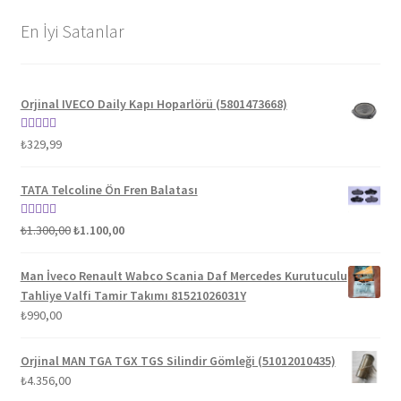
En İyi Satanlar
Orjinal IVECO Daily Kapı Hoparlörü (5801473668)
5 üzerinden
₺
329,99
5.00
oy aldı
TATA Telcoline Ön Fren Balatası
Orijinal
Şu
5 üzerinden
₺
1.300,00
₺
1.100,00
fiyat:
andaki
5.00
oy aldı
₺1.300,00.
fiyat:
Man İveco Renault Wabco Scania Daf Mercedes Kurutuculu
₺1.100,00.
Tahliye Valfi Tamir Takımı 81521026031Y
₺
990,00
Orjinal MAN TGA TGX TGS Silindir Gömleği (51012010435)
₺
4.356,00