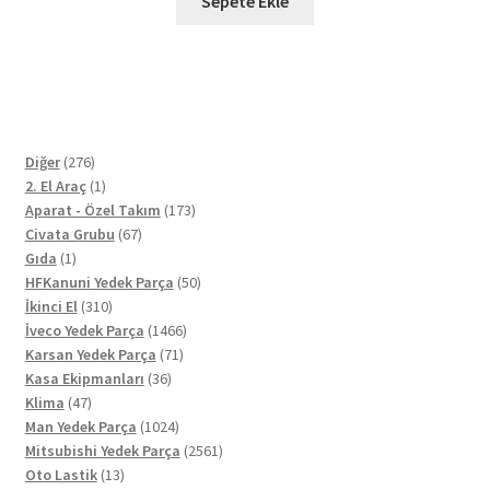
Sepete Ekle
276
Diğer
276
ürün
1
2. El Araç
1
ürün
173
Aparat - Özel Takım
173
67
ürün
Civata Grubu
67
1
ürün
Gıda
1
ürün
50
HFKanuni Yedek Parça
50
310
ürün
İkinci El
310
ürün
1466
İveco Yedek Parça
1466
71
ürün
Karsan Yedek Parça
71
36
ürün
Kasa Ekipmanları
36
47
ürün
Klima
47
ürün
1024
Man Yedek Parça
1024
ürün
2561
Mitsubishi Yedek Parça
2561
13
ürün
Oto Lastik
13