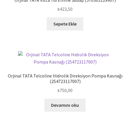
Orjinal TATA Vista Tdi Emme Subap (570305129907)
₺
423,50
Sepete Ekle
Orjinal TATA Telcoline Hidrolik Direksiyon Pompa Kasnağı
(254723117007)
₺
750,00
Devamını oku