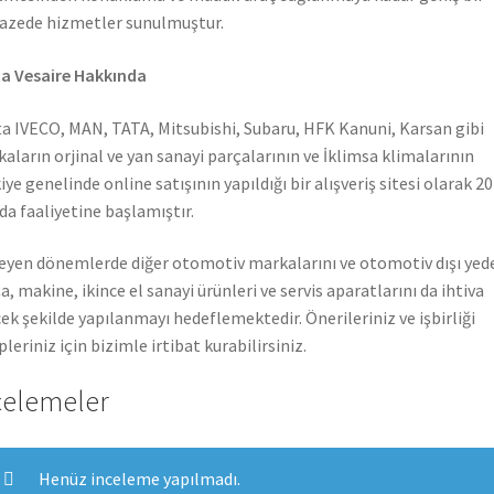
azede hizmetler sunulmuştur.
a Vesaire Hakkında
a IVECO, MAN, TATA, Mitsubishi, Subaru, HFK Kanuni, Karsan gibi
aların orjinal ve yan sanayi parçalarının ve İklimsa klimalarının
iye genelinde online satışının yapıldığı bir alışveriş sitesi olarak 2
nda faaliyetine başlamıştır.
leyen dönemlerde diğer otomotiv markalarını ve otomotiv dışı yed
a, makine, ikince el sanayi ürünleri ve servis aparatlarını da ihtiva
ek şekilde yapılanmayı hedeflemektedir. Önerileriniz ve işbirliği
pleriniz için bizimle irtibat kurabilirsiniz.
celemeler
Henüz inceleme yapılmadı.