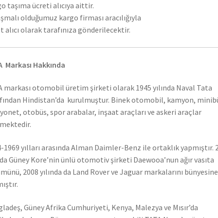
o taşıma ücreti alıcıya aittir.
şmalı olduğumuz kargo firması aracılığıyla
t alıcı olarak tarafınıza gönderilecektir.
A Markası Hakkında
 markası otomobil üretim şirketi olarak 1945 yılında Naval Tata
fından Hindistan’da kurulmuştur. Binek otomobil, kamyon, minib
onet, otobüs, spor arabalar, inşaat araçları ve askeri araçlar
mektedir.
-1969 yılları arasında Alman Daimler-Benz ile ortaklık yapmıştır. 
nda Güney Kore’nin ünlü otomotiv şirketi Daewooa’nun ağır vasıta
münü, 2008 yılında da Land Rover ve Jaguar markalarını bünyesine
ıştır.
ladeş, Güney Afrika Cumhuriyeti, Kenya, Malezya ve Mısır’da