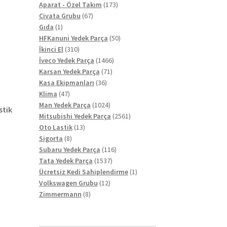
ürün
173
Aparat - Özel Takım
173
67
ürün
Civata Grubu
67
1
ürün
Gıda
1
ürün
50
HFKanuni Yedek Parça
50
310
ürün
İkinci El
310
ürün
1466
İveco Yedek Parça
1466
71
ürün
Karsan Yedek Parça
71
36
ürün
Kasa Ekipmanları
36
47
ürün
Klima
47
ürün
1024
Man Yedek Parça
1024
stik
ürün
2561
Mitsubishi Yedek Parça
2561
13
ürün
Oto Lastik
13
8
ürün
Sigorta
8
ürün
116
Subaru Yedek Parça
116
1537
ürün
Tata Yedek Parça
1537
ürün
1
Ücretsiz Kedi Sahiplendirme
1
12
ürün
Volkswagen Grubu
12
8
ürün
Zimmermann
8
ürün