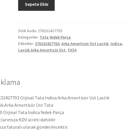
Orjinal
Sepete Ekle
Tata
İndica
Arka
Amortisör
Stok kodu:
270232427703
Kategoriler:
Tata Yedek Parça
Üst
Etiketler:
270232427703
,
Arka Amortisör Üst Lastik
,
Indica
,
Lastik
Lastik.Arka Amortisör Üst
,
TATA
270232427703
adet
ıklama
32427703 Orjinal Tata İndica Arka Amortisör Üst Lastik
ik.Arka Amortisör Üst Tata
 Orjinal Tata İndica Yedek Parça
tlarımıza KDV ücreti dahildir
ıza faturalı olarak gönderilecektir.