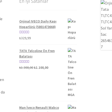
En İyi Satanlar
yi
de
Orjinal IVECO Daily Kapı
Hoparlörü (5801473668)
5 üzerinden
₺
329,99
5.00
oy aldı
TATA Telcoline Ön Fren
Balatası
Orijinal
Şu
5 üzerinden
₺
1.300,00
₺
1.100,00
fiyat:
andaki
5.00
oy aldı
₺1.300,00.
fiyat:
len
₺1.100,00.
 da
Man İveco Renault Wabco