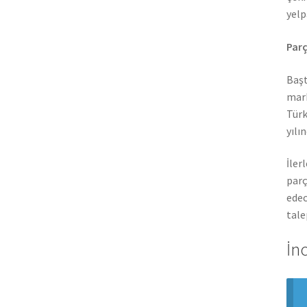
yelp
Parç
Başt
mark
Türk
yılı
İler
parç
edec
tale
İn