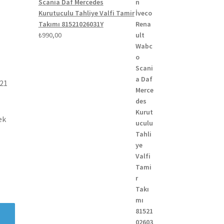
Scania Daf Mercedes
Kurutuculu Tahliye Valfi Tamir
Takımı 81521026031Y
₺
990,00
021
ek