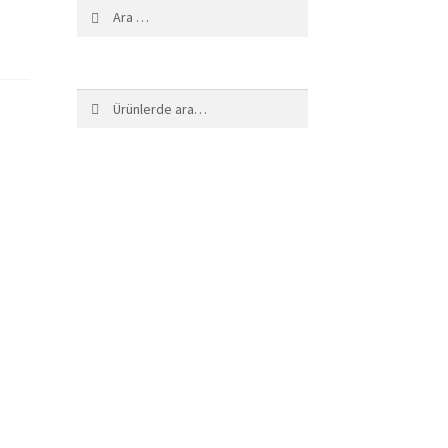
Arama:
Ara:
Ara