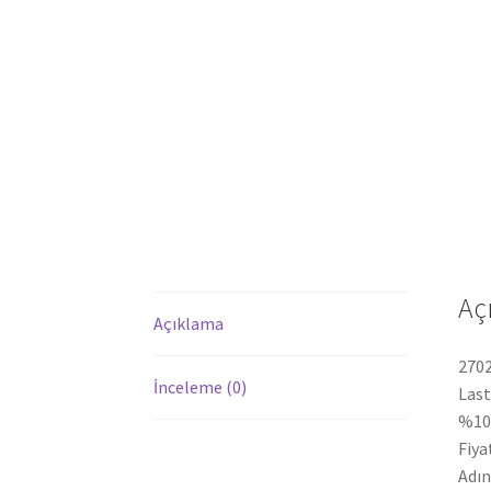
Aç
Açıklama
2702
İnceleme (0)
Last
%100
Fiya
Adın