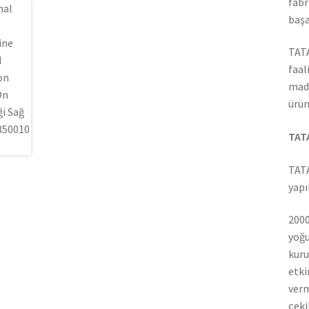
fabr
başa
TATA
faal
madd
ürün
TATA
TATA
yapı
2000
yoğu
kuru
etki
verm
çeki