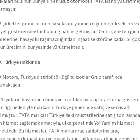
ikaları bulunur. Dünyanın en ucuz otomobili TATA Nano’yu üretme
rmıştır.
 şirketler grubu otomotiv sektörü yanında diğer birçok sektörde 
iyet gösteren dev bir holding haline gelmiştir. Demir çelikten gıda
elerine, havayolu taşımacılığından inşaat sektörüne kadar birçok
ün üretimini bünyesinde yürütmektedir.
 Türkiye Hakkında
 Motors, Türkiye distribütörlüğünü İsotlar Grup tarafında
lmaktadır.
’li yılların başlarında binek ve özellikle pick-up araçlarına gösteri
n ilgi nedeniyle markanın Türkiye genelinde satış ve servis ağı
lmuştur. TATA markası Türkiye’deki müşterilerine satış sonrasında
n hizmet sağlamak amacıyla, ülke genelinde Yol Yardım hizmeti
ektedir. Bu hizmetler, TATA marka araç sahiplerine araç
lmesinden konaklama ve muadil araç sağlanmaya kadar geniş bir