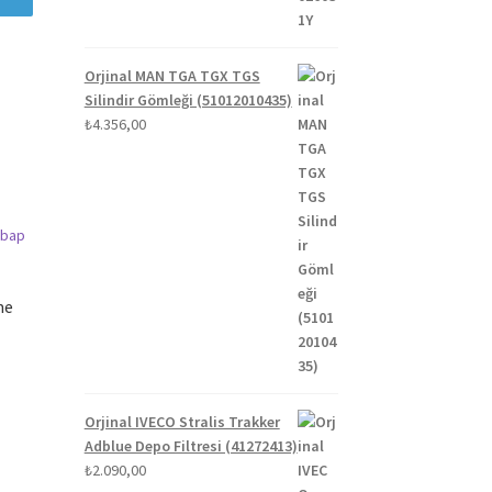
Orjinal MAN TGA TGX TGS
Silindir Gömleği (51012010435)
₺
4.356,00
me
Orjinal IVECO Stralis Trakker
Adblue Depo Filtresi (41272413)
₺
2.090,00