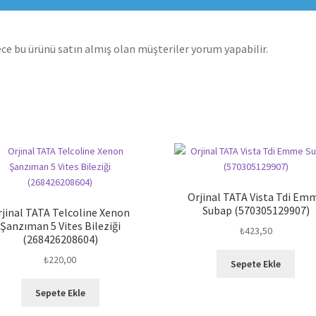
ce bu ürünü satın almış olan müşteriler yorum yapabilir.
Orjinal TATA Vista Tdi Em
Subap (570305129907)
rjinal TATA Telcoline Xenon
Şanzıman 5 Vites Bileziği
₺
423,50
(268426208604)
₺
220,00
Sepete Ekle
Sepete Ekle