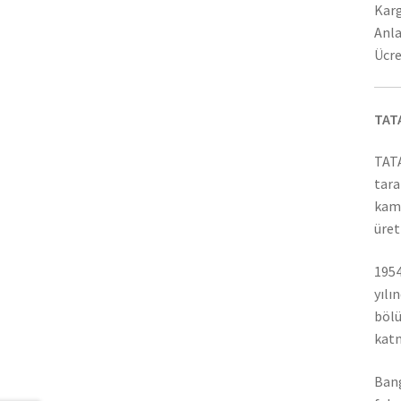
Karg
Anla
Ücre
TAT
TATA
tara
kamy
üret
1954
yılı
bölü
katm
Bang