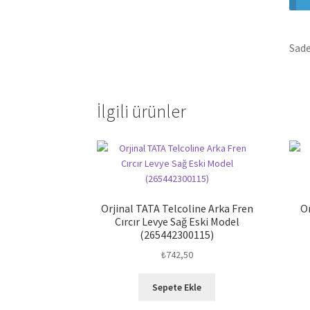
Sade
İlgili ürünler
Orjinal TATA Telcoline Arka Fren
O
Cırcır Levye Sağ Eski Model
(265442300115)
₺
742,50
Sepete Ekle