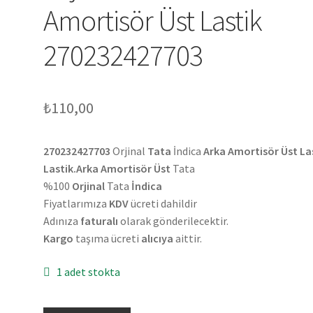
Amortisör Üst Lastik
270232427703
₺
110,00
270232427703
Orjinal
Tata
İndica
Arka Amortisör Üst La
Lastik.Arka Amortisör Üst
Tata
%100
Orjinal
Tata
İndica
Fiyatlarımıza
KDV
ücreti dahildir
Adınıza
faturalı
olarak gönderilecektir.
Kargo
taşıma ücreti
alıcıya
aittir.
1 adet stokta