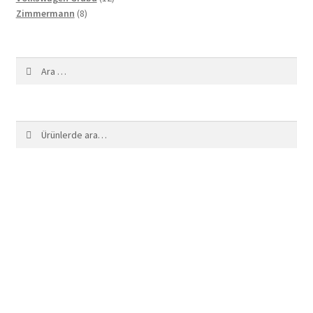
8
ürün
Zimmermann
8
ürün
Arama:
Ara:
Ara