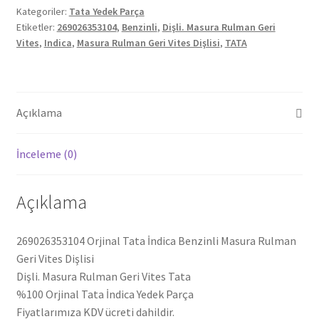
Kategoriler:
Tata Yedek Parça
Rulman
Etiketler:
269026353104
,
Benzinli
,
Dişli. Masura Rulman Geri
Geri
Vites
,
Indica
,
Masura Rulman Geri Vites Dişlisi
,
TATA
Vites
Dişlisi
269026353104
adet
Açıklama
İnceleme (0)
Açıklama
269026353104 Orjinal Tata İndica Benzinli Masura Rulman
Geri Vites Dişlisi
Dişli. Masura Rulman Geri Vites Tata
%100 Orjinal Tata İndica Yedek Parça
Fiyatlarımıza KDV ücreti dahildir.