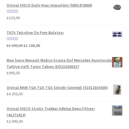
Orjinal IVECO Daily Kapı Hoparlörü (5801473668)
5 üzerinden
₺
329,99
5.00
oy aldı
TATA Telcoline Ön Fren Balatası
Orijinal
Şu
5 üzerinden
₺
1.300,00
₺
1.100,00
fiyat:
andaki
5.00
oy aldı
₺1.300,00.
fiyat:
Man İveco Renault Wabco Scania Daf Mercedes Kurutuculu
₺1.100,00.
Tahliye Valfi Tamir Takımı 81521026031Y
₺
990,00
Orjinal MAN TGA TGX TGS Silindir Gömleği (51012010435)
₺
4.356,00
Orjinal IVECO Stralis Trakker Adblue Depo Filtresi
(41272413)
₺
2.090,00