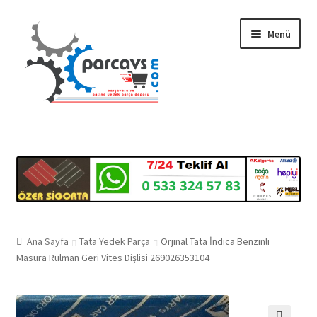
Dolaşıma
İçeriğe
Menü
geç
geç
Gizlilik ve Güvenlik
Mesafeli Satış Sözleşmesi
İade ve Teslimat Şartları
Ürün Gönderimi ve Saatleri
Ana Sayfa
Tata Yedek Parça
Orjinal Tata İndica Benzinli
Masura Rulman Geri Vites Dişlisi 269026353104