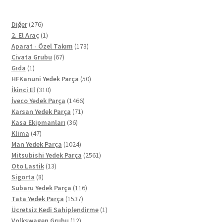
276
Diğer
276
ürün
1
2. El Araç
1
ürün
173
Aparat - Özel Takım
173
67
ürün
Civata Grubu
67
1
ürün
Gıda
1
ürün
50
HFKanuni Yedek Parça
50
310
ürün
İkinci El
310
ürün
1466
İveco Yedek Parça
1466
71
ürün
Karsan Yedek Parça
71
36
ürün
Kasa Ekipmanları
36
47
ürün
Klima
47
ürün
1024
Man Yedek Parça
1024
ürün
2561
Mitsubishi Yedek Parça
2561
13
ürün
Oto Lastik
13
8
ürün
Sigorta
8
ürün
116
Subaru Yedek Parça
116
1537
ürün
Tata Yedek Parça
1537
ürün
1
Ücretsiz Kedi Sahiplendirme
1
12
ürün
Volkswagen Grubu
12