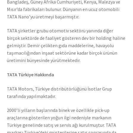
Bangladeş, Güney Afrika Cumhuriyeti, Kenya, Malezya ve
Mısır’da fabrikaları bulunur. Dünyanın en ucuz otomobili
TATA Nano’yu üretmeyi başarmıştır.
TATA şirketler grubu otomotiv sektörü yanında diğer
birçok sektörde de faaliyet gösteren dev bir holding haline
gelmiştir. Demir çelikten gıda maddelerine, havayolu
taşımacılığından inşaat sektörüne kadar birçok ürünün
üretimini bünyesinde yürütmektedir.
TATA Türkiye Hakkında
TATA Motors, Türkiye distribütörlüğünü İsotlar Grup
tarafında yapılmaktadır.
2000’li yılların başlarında binek ve özellikle pick-up
araçlarına gösterilen yoğun ilgi nedeniyle markanın
Türkiye genelinde satış ve servis ağı kurulmuştur. TATA
markası Türkiye’deki müşterilerine satış sonrasında da