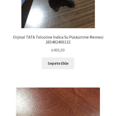
Orjinal TATA Telcoline İndica Su Püskürtme Memesi
265482400132
₺
400,00
Sepete Ekle