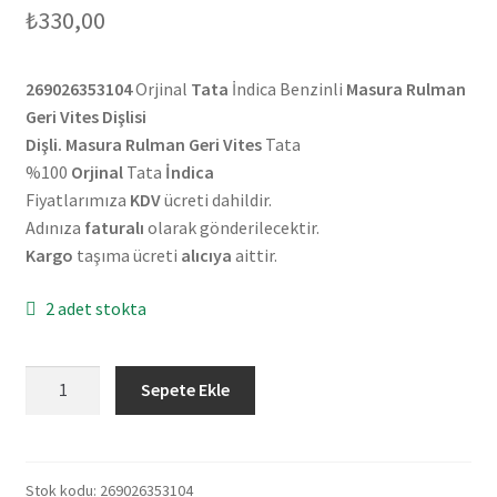
₺
330,00
269026353104
Orjinal
Tata
İndica Benzinli
Masura Rulman
Geri Vites Dişlisi
Dişli. Masura Rulman Geri Vites
Tata
%100
Orjinal
Tata
İndica
Fiyatlarımıza
KDV
ücreti dahildir.
Adınıza
faturalı
olarak gönderilecektir.
Kargo
taşıma ücreti
alıcıya
aittir.
2 adet stokta
Orjinal
Sepete Ekle
Tata
İndica
Benzinli
Masura
Stok kodu:
269026353104