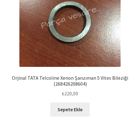
Orjinal TATA Telcoline Xenon Şanzıman 5 Vites Bileziği
(268426208604)
₺
220,00
Sepete Ekle