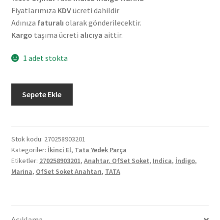
Fiyatlarımıza
KDV
ücreti dahildir
Adınıza
faturalı
olarak gönderilecektir.
Kargo
taşıma ücreti
alıcıya
aittir.
1 adet stokta
Orjinal
Sepete Ekle
Tata
İndica
İndigo
Marina
Stok kodu:
270258903201
Kategoriler:
İkinci El
,
Tata Yedek Parça
2.El
Etiketler:
270258903201
,
Anahtar. OfSet Soket
,
Indica
,
İndigo
,
OfSet
Marina
,
OfSet Soket Anahtarı
,
TATA
Soket
Anahtarı
270258903201
adet
Açıklama