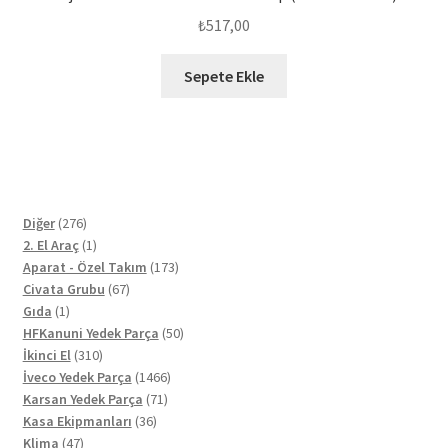
₺
517,00
Sepete Ekle
276
Diğer
276
ürün
1
2. El Araç
1
ürün
173
Aparat - Özel Takım
173
67
ürün
Civata Grubu
67
1
ürün
Gıda
1
ürün
50
HFKanuni Yedek Parça
50
310
ürün
İkinci El
310
ürün
1466
İveco Yedek Parça
1466
71
ürün
Karsan Yedek Parça
71
36
ürün
Kasa Ekipmanları
36
47
ürün
Klima
47