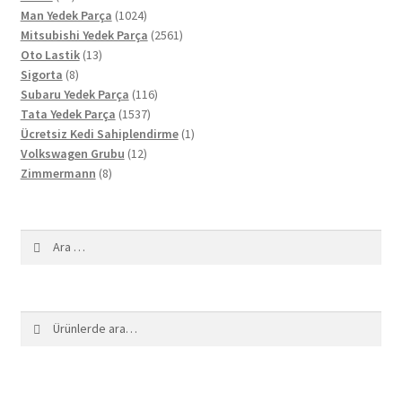
ürün
1024
Man Yedek Parça
1024
ürün
2561
Mitsubishi Yedek Parça
2561
13
ürün
Oto Lastik
13
8
ürün
Sigorta
8
ürün
116
Subaru Yedek Parça
116
1537
ürün
Tata Yedek Parça
1537
ürün
1
Ücretsiz Kedi Sahiplendirme
1
12
ürün
Volkswagen Grubu
12
8
ürün
Zimmermann
8
ürün
Arama:
Ara:
Ara