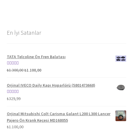
En İyi Satanlar
TATA Telcoline Ön Fren Balatası
Orijinal
Şu
5 üzerinden
₺
1.300,00
₺
1.100,00
fiyat:
andaki
5.00
oy aldı
₺1.300,00.
fiyat:
Orjinal IVECO Daily Kapı Hoparlörü (5801473668)
₺1.100,00.
5 üzerinden
₺
329,99
5.00
oy aldı
Orjinal Mitsubishi Colt Carisma Galant L200 L300 Lancer
Pajero Ön Krank Keçesi MD168055
₺
1.100,00