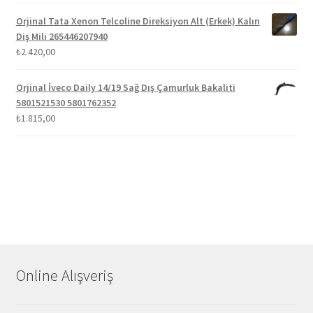
Orjinal Tata Xenon Telcoline Direksiyon Alt (Erkek) Kalın
Diş Mili 265446207940
₺
2.420,00
Orjinal İveco Daily 14/19 Sağ Dış Çamurluk Bakaliti
5801521530 5801762352
₺
1.815,00
Online Alışveriş