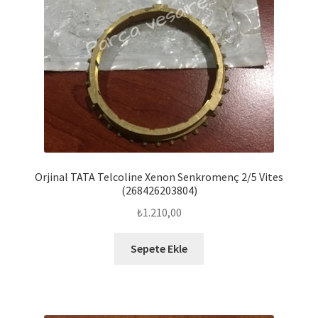
Orjinal TATA Telcoline Xenon Senkromenç 2/5 Vites
(268426203804)
₺
1.210,00
Sepete Ekle