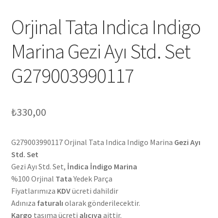
Orjinal Tata Indica Indigo
Marina Gezi Ayı Std. Set
G279003990117
₺
330,00
G279003990117 Orjinal Tata Indica Indigo Marina
Gezi Ayı
Std. Set
Gezi Ayı Std. Set,
İndica İndigo Marina
%100 Orjinal
Tata
Yedek Parça
Fiyatlarımıza
KDV
ücreti dahildir
Adınıza
faturalı
olarak gönderilecektir.
Kargo
taşıma ücreti
alıcıya
aittir.