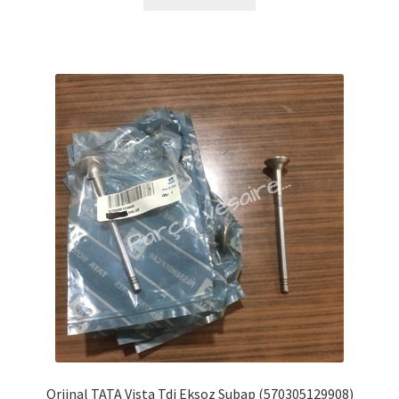
Orjinal TATA Vista Tdi Eksoz Subap (570305129908)