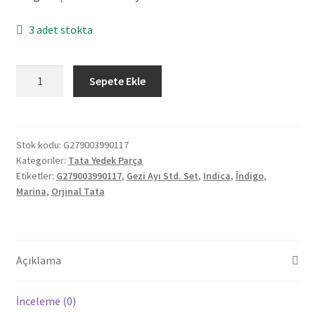
3 adet stokta
Orjinal
Sepete Ekle
Tata
Indica
Indigo
Marina
Stok kodu:
G279003990117
Kategoriler:
Tata Yedek Parça
Gezi
Etiketler:
G279003990117
,
Gezi Ayı Std. Set
,
Indica
,
İndigo
,
Ayı
Marina
,
Orjinal Tata
Std.
Set
G279003990117
adet
Açıklama
İnceleme (0)