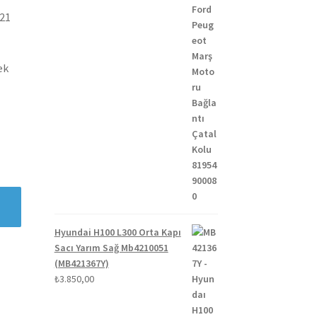
021
ek
Hyundai H100 L300 Orta Kapı
Sacı Yarım Sağ Mb4210051
(MB421367Y)
₺
3.850,00