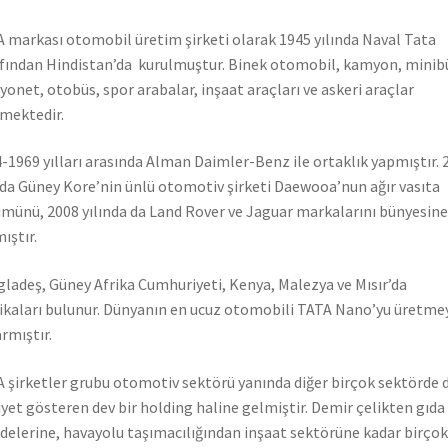
 markası otomobil üretim şirketi olarak 1945 yılında Naval Tata
fından Hindistan’da kurulmuştur. Binek otomobil, kamyon, minib
onet, otobüs, spor arabalar, inşaat araçları ve askeri araçlar
mektedir.
-1969 yılları arasında Alman Daimler-Benz ile ortaklık yapmıştır. 
nda Güney Kore’nin ünlü otomotiv şirketi Daewooa’nun ağır vasıta
münü, 2008 yılında da Land Rover ve Jaguar markalarını bünyesine
ıştır.
ladeş, Güney Afrika Cumhuriyeti, Kenya, Malezya ve Mısır’da
ikaları bulunur. Dünyanın en ucuz otomobili TATA Nano’yu üretme
rmıştır.
 şirketler grubu otomotiv sektörü yanında diğer birçok sektörde 
iyet gösteren dev bir holding haline gelmiştir. Demir çelikten gıda
elerine, havayolu taşımacılığından inşaat sektörüne kadar birçok