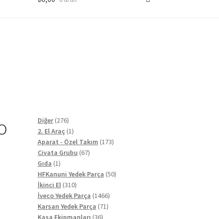
o
276
Diğer
276
ürün
1
2. El Araç
1
ürün
173
Aparat - Özel Takım
173
s
67
ürün
Civata Grubu
67
1
ürün
Gıda
1
ürün
50
HFKanuni Yedek Parça
50
310
ürün
İkinci El
310
ürün
1466
İveco Yedek Parça
1466
71
ürün
Karsan Yedek Parça
71
36
ürün
Kasa Ekipmanları
36