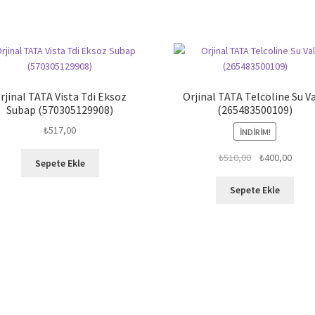
rjinal TATA Vista Tdi Eksoz
Orjinal TATA Telcoline Su Va
Subap (570305129908)
(265483500109)
₺
517,00
İNDIRIM!
Orijinal
Şu
₺
510,00
₺
400,00
Sepete Ekle
fiyat:
andak
₺510,00.
fiyat:
Sepete Ekle
₺400,