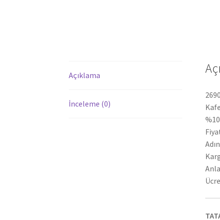
Aç
Açıklama
2690
İnceleme (0)
Kafe
%100
Fiya
Adın
Karg
Anla
Ücre
TAT