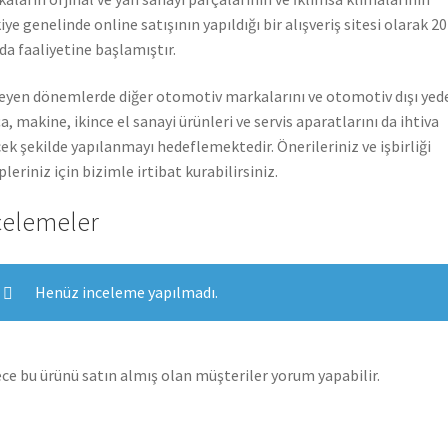
iye genelinde online satışının yapıldığı bir alışveriş sitesi olarak 2
nda faaliyetine başlamıştır.
leyen dönemlerde diğer otomotiv markalarını ve otomotiv dışı yed
a, makine, ikince el sanayi ürünleri ve servis aparatlarını da ihtiva
ek şekilde yapılanmayı hedeflemektedir. Önerileriniz ve işbirliği
pleriniz için bizimle irtibat kurabilirsiniz.
celemeler
Henüz inceleme yapılmadı.
ce bu ürünü satın almış olan müşteriler yorum yapabilir.