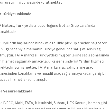
ün üretimini bünyesinde yürütmektedir.
 Türkiye Hakkında
 Motors, Türkiye distribütörlüğünü İsotlar Grup tarafında
lmaktadır.
’li yılların başlarında binek ve özellikle pick-up araçlarına gösteri
n ilgi nedeniyle markanın Türkiye genelinde satış ve servis ağı
lmuştur. TATA markası Türkiye’deki müşterilerine satış sonrasında
n hizmet sağlamak amacıyla, ülke genelinde Yol Yardım hizmeti
ektedir. Bu hizmetler, TATA marka araç sahiplerine araç
lmesinden konaklama ve muadil araç sağlanmaya kadar geniş bir
azede hizmetler sunulmuştur.
a Vesaire Hakkında
a IVECO, MAN, TATA, Mitsubishi, Subaru, HFK Kanuni, Karsan gibi
aların orjinal ve yan sanayi parçalarının ve İklimsa klimalarının