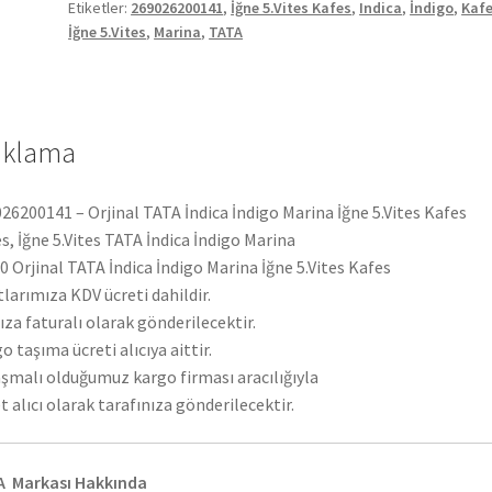
Etiketler:
269026200141
,
İğne 5.Vites Kafes
,
Indica
,
İndigo
,
Kafe
5.Vites
İğne 5.Vites
,
Marina
,
TATA
Kafes
(269026200141)
adet
ıklama
26200141 – Orjinal TATA İndica İndigo Marina İğne 5.Vites Kafes
s, İğne 5.Vites TATA İndica İndigo Marina
 Orjinal TATA İndica İndigo Marina İğne 5.Vites Kafes
tlarımıza KDV ücreti dahildir.
ıza faturalı olarak gönderilecektir.
o taşıma ücreti alıcıya aittir.
şmalı olduğumuz kargo firması aracılığıyla
t alıcı olarak tarafınıza gönderilecektir.
A Markası Hakkında