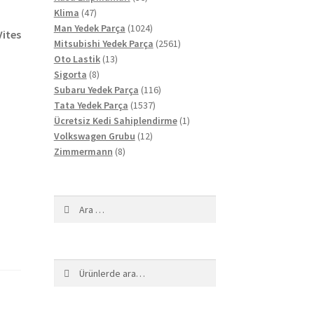
47
ürün
Klima
47
ürün
1024
Man Yedek Parça
1024
Vites
ürün
2561
Mitsubishi Yedek Parça
2561
13
ürün
Oto Lastik
13
8
ürün
Sigorta
8
ürün
116
Subaru Yedek Parça
116
1537
ürün
Tata Yedek Parça
1537
ürün
1
Ücretsiz Kedi Sahiplendirme
1
12
ürün
Volkswagen Grubu
12
8
ürün
Zimmermann
8
ürün
Arama:
Ara:
Ara