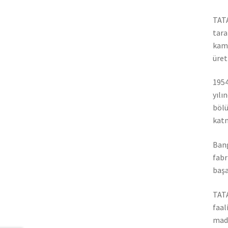
TATA
tara
kamy
üret
1954
yılı
bölü
katm
Bang
fabr
başa
TATA
faal
madd