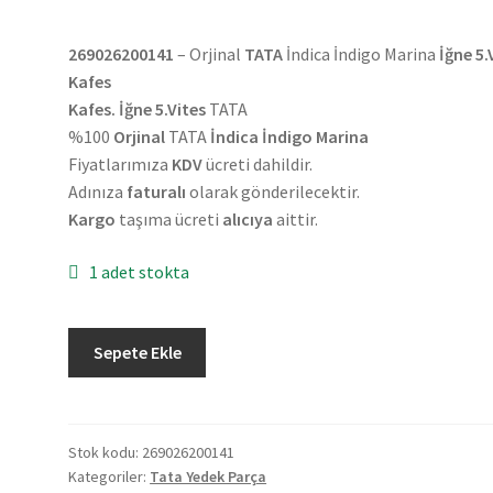
269026200141
– Orjinal
TATA
İndica İndigo Marina
İğne 5.
Kafes
Kafes. İğne 5.Vites
TATA
%100
Orjinal
TATA
İndica İndigo Marina
Fiyatlarımıza
KDV
ücreti dahildir.
Adınıza
faturalı
olarak gönderilecektir.
Kargo
taşıma ücreti
alıcıya
aittir.
1 adet stokta
Orjinal
Sepete Ekle
TATA
İndica
İndigo
Marina
Stok kodu:
269026200141
Kategoriler:
Tata Yedek Parça
İğne