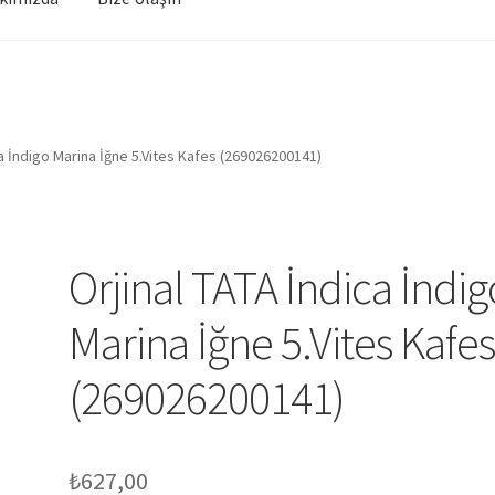
ca İndigo Marina İğne 5.Vites Kafes (269026200141)
Orjinal TATA İndica İndig
Marina İğne 5.Vites Kafe
(269026200141)
₺
627,00