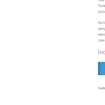
Türk
yılı
İler
parç
edec
tale
İn
Sade