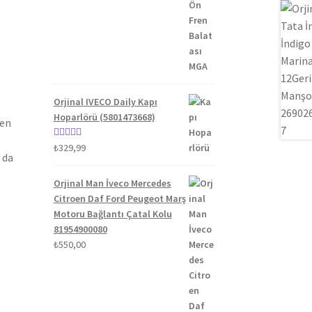
fiyat:
andaki
5.00
oy aldı
₺1.300,00.
fiyat:
₺1.100,00.
Orjinal IVECO Daily Kapı
Hoparlörü (5801473668)
len
5 üzerinden
₺
329,99
 da
5.00
oy aldı
Orjinal Man İveco Mercedes
Citroen Daf Ford Peugeot Marş
Motoru Bağlantı Çatal Kolu
81954900080
₺
550,00