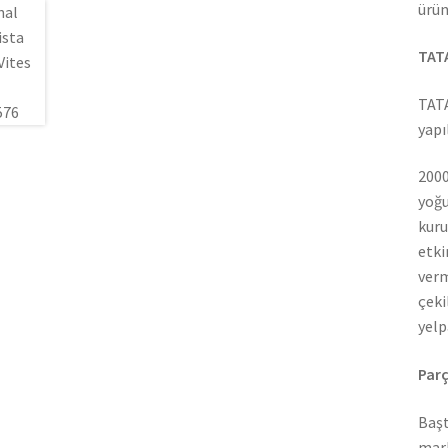
ürün
TATA
TATA
yapı
2000
yoğu
kuru
etki
verm
çeki
yelp
Parç
Başt
mark