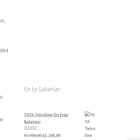
üs,
2004
En İyi Satanlar
yi
TATA Telcoline Ön Fren
de
Balatası
Orijinal
Şu
5 üzerinden
₺
1.300,00
₺
1.100,00