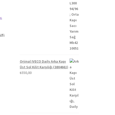
lfi
Orjinal IVECO Daily Arka Kapı
i
Üst Sol Kilit Karşılığı (3804661)
₺
550,00
00.