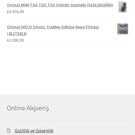
Orjinal MAN TGA TGX TGS Silindir Gömleği (51012010435)
₺
4.356,00
Orjinal IVECO Stralis Trakker Adblue Depo Filtresi
(41272413)
₺
2.090,00
Online Alışveriş
Gizlilik ve Güvenlik