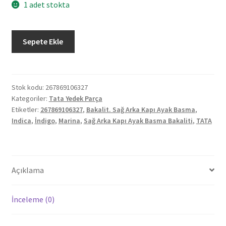
1 adet stokta
Orjinal
Sepete Ekle
Tata
İndica
İndigo
Marina
Stok kodu:
267869106327
Kategoriler:
Tata Yedek Parça
Sağ
Etiketler:
267869106327
,
Bakalit. Sağ Arka Kapı Ayak Basma
,
Arka
Indica
,
İndigo
,
Marina
,
Sağ Arka Kapı Ayak Basma Bakaliti
,
TATA
Kapı
Ayak
Basma
Bakaliti
Açıklama
267869106327
adet
İnceleme (0)