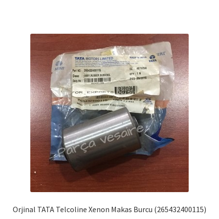
Orjinal TATA Telcoline Xenon Makas Burcu (265432400115)