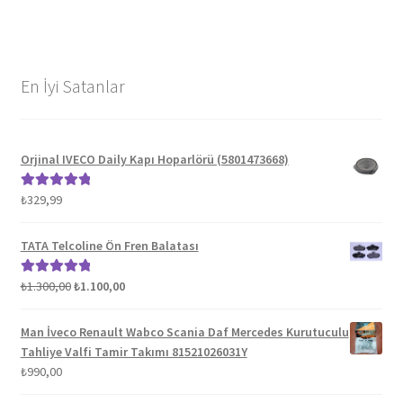
En İyi Satanlar
Orjinal IVECO Daily Kapı Hoparlörü (5801473668)
₺
329,99
5 üzerinden
5.00
oy aldı
TATA Telcoline Ön Fren Balatası
Orijinal
Şu
₺
1.300,00
₺
1.100,00
5 üzerinden
fiyat:
andaki
5.00
oy aldı
₺1.300,00.
fiyat:
Man İveco Renault Wabco Scania Daf Mercedes Kurutuculu
₺1.100,00.
Tahliye Valfi Tamir Takımı 81521026031Y
₺
990,00