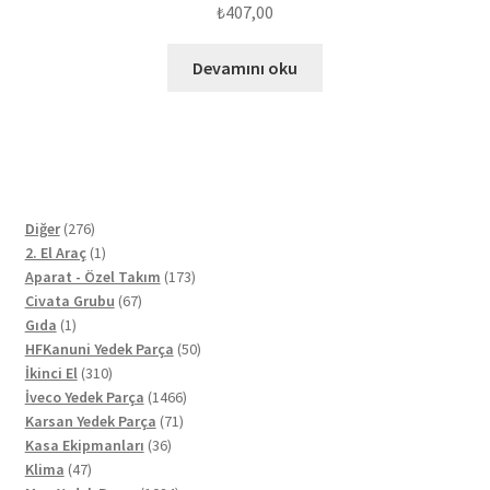
₺
407,00
Devamını oku
276
Diğer
276
ürün
1
2. El Araç
1
ürün
173
Aparat - Özel Takım
173
67
ürün
Civata Grubu
67
1
ürün
Gıda
1
ürün
50
HFKanuni Yedek Parça
50
310
ürün
İkinci El
310
ürün
1466
İveco Yedek Parça
1466
71
ürün
Karsan Yedek Parça
71
36
ürün
Kasa Ekipmanları
36
47
ürün
Klima
47