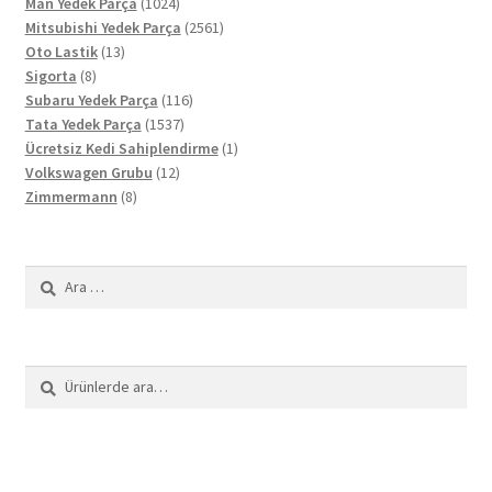
ürün
1024
Man Yedek Parça
1024
ürün
2561
Mitsubishi Yedek Parça
2561
13
ürün
Oto Lastik
13
8
ürün
Sigorta
8
ürün
116
Subaru Yedek Parça
116
1537
ürün
Tata Yedek Parça
1537
ürün
1
Ücretsiz Kedi Sahiplendirme
1
12
ürün
Volkswagen Grubu
12
8
ürün
Zimmermann
8
ürün
Arama:
Ara:
Ara