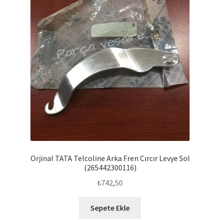
Orjinal TATA Telcoline Arka Fren Cırcır Levye Sol
(265442300116)
₺
742,50
Sepete Ekle