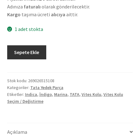
Adınıza
faturalı
olarak gönderilecektir.
Kargo
taşıma ücreti
alıcıya
aittir.
1 adet stokta
Orjinal
Sepete Ekle
Tata
İndica
İndigo
Marina
Stok kodu:
269026515108
Kategoriler:
Tata Yedek Parça
Vites
Etiketler:
Indica
,
İndigo
,
Marina
,
TATA
,
Vites Kolu
,
Vites Kolu
Kolu
Seçim / Değiştirme
269026515108
adet
Açıklama