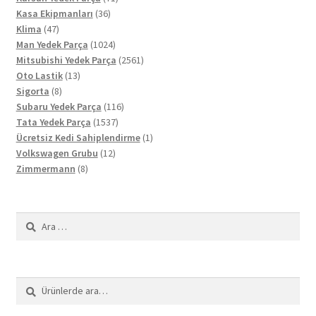
36
ürün
Kasa Ekipmanları
36
47
ürün
Klima
47
ürün
1024
Man Yedek Parça
1024
ürün
2561
Mitsubishi Yedek Parça
2561
13
ürün
Oto Lastik
13
8
ürün
Sigorta
8
ürün
116
Subaru Yedek Parça
116
1537
ürün
Tata Yedek Parça
1537
ürün
1
Ücretsiz Kedi Sahiplendirme
1
12
ürün
Volkswagen Grubu
12
8
ürün
Zimmermann
8
ürün
Arama:
Ara:
Ara