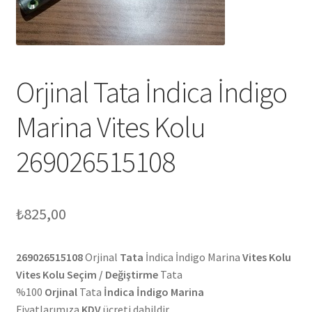
Orjinal Tata İndica İndigo
Marina Vites Kolu
269026515108
₺
825,00
269026515108
Orjinal
Tata
İndica İndigo Marina
Vites Kolu
Vites Kolu Seçim / Değiştirme
Tata
%100
Orjinal
Tata
İndica İndigo Marina
Fiyatlarımıza
KDV
ücreti dahildir