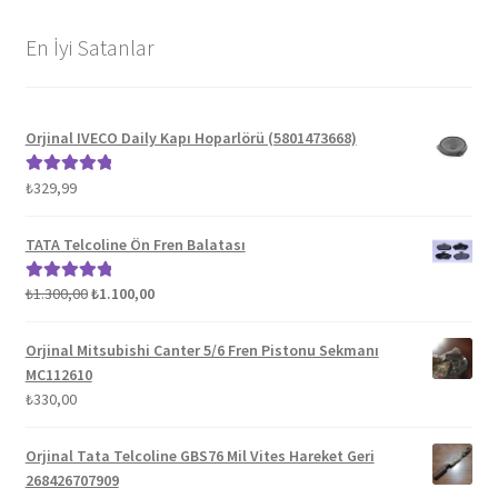
En İyi Satanlar
Orjinal IVECO Daily Kapı Hoparlörü (5801473668)
₺
329,99
5 üzerinden
5.00
oy aldı
TATA Telcoline Ön Fren Balatası
Orijinal
Şu
₺
1.300,00
₺
1.100,00
5 üzerinden
fiyat:
andaki
5.00
oy aldı
₺1.300,00.
fiyat:
Orjinal Mitsubishi Canter 5/6 Fren Pistonu Sekmanı
₺1.100,00.
MC112610
₺
330,00
Orjinal Tata Telcoline GBS76 Mil Vites Hareket Geri
268426707909