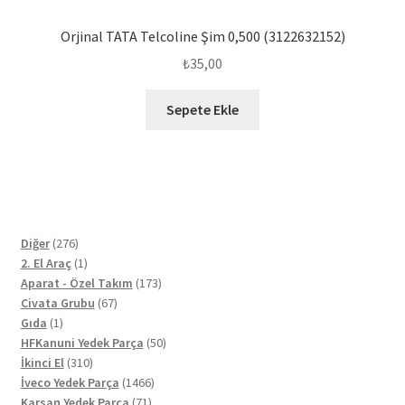
Orjinal TATA Telcoline Şim 0,500 (3122632152)
₺
35,00
Sepete Ekle
276
Diğer
276
ürün
1
2. El Araç
1
ürün
173
Aparat - Özel Takım
173
67
ürün
Civata Grubu
67
1
ürün
Gıda
1
ürün
50
HFKanuni Yedek Parça
50
310
ürün
İkinci El
310
ürün
1466
İveco Yedek Parça
1466
71
ürün
Karsan Yedek Parça
71