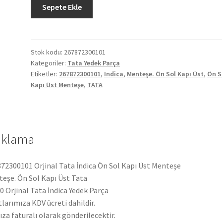
Orjinal
Sepete Ekle
Tata
İndica
Ön
Sol
Stok kodu:
267872300101
Kategoriler:
Tata Yedek Parça
Kapı
Etiketler:
267872300101
,
Indica
,
Menteşe. Ön Sol Kapı Üst
,
Ön S
Üst
Kapı Üst Menteşe
,
TATA
Menteşe
267872300101
adet
ıklama
72300101 Orjinal Tata İndica Ön Sol Kapı Üst Menteşe
eşe. Ön Sol Kapı Üst Tata
 Orjinal Tata İndica Yedek Parça
tlarımıza KDV ücreti dahildir.
ıza faturalı olarak gönderilecektir.