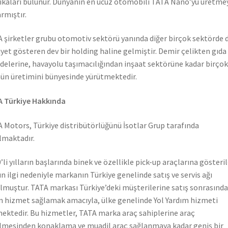
ikaları bulunur. Dünyanın en ucuz otomobili TATA Nano’yu üretme
rmıştır.
 şirketler grubu otomotiv sektörü yanında diğer birçok sektörde 
iyet gösteren dev bir holding haline gelmiştir. Demir çelikten gıda
elerine, havayolu taşımacılığından inşaat sektörüne kadar birçok
ün üretimini bünyesinde yürütmektedir.
 Türkiye Hakkında
 Motors, Türkiye distribütörlüğünü İsotlar Grup tarafında
lmaktadır.
’li yılların başlarında binek ve özellikle pick-up araçlarına gösteri
n ilgi nedeniyle markanın Türkiye genelinde satış ve servis ağı
lmuştur. TATA markası Türkiye’deki müşterilerine satış sonrasında
n hizmet sağlamak amacıyla, ülke genelinde Yol Yardım hizmeti
ektedir. Bu hizmetler, TATA marka araç sahiplerine araç
lmesinden konaklama ve muadil araç sağlanmaya kadar geniş bir