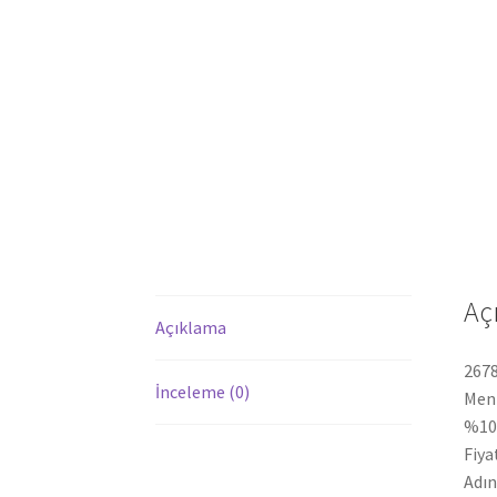
Aç
Açıklama
2678
İnceleme (0)
Ment
%100
Fiya
Adın