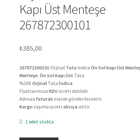
Kapı Üst Menteşe
267872300101
₺
385,00
267872300101
Orjinal
Tata
İndica
Ön Sol Kapı Üst Mente
Menteşe. Ön Sol Kapı Üst
Tata
%100
Orjinal
Tata
İndica
Fiyatlarımıza
KDV
ücreti dahildir.
Adınıza
faturalı
olarak gönderilecektir.
Kargo
taşıma ücreti
alıcıya
aittir.
1 adet stokta