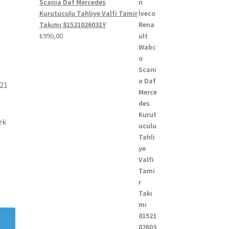
Scania Daf Mercedes
Kurutuculu Tahliye Valfi Tamir
Takımı 81521026031Y
₺
990,00
021
ek