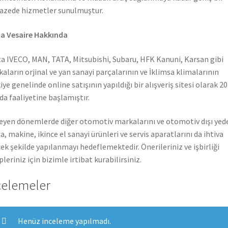
azede hizmetler sunulmuştur.
a Vesaire Hakkında
a IVECO, MAN, TATA, Mitsubishi, Subaru, HFK Kanuni, Karsan gibi
aların orjinal ve yan sanayi parçalarının ve İklimsa klimalarının
iye genelinde online satışının yapıldığı bir alışveriş sitesi olarak 2
nda faaliyetine başlamıştır.
leyen dönemlerde diğer otomotiv markalarını ve otomotiv dışı yed
a, makine, ikince el sanayi ürünleri ve servis aparatlarını da ihtiva
ek şekilde yapılanmayı hedeflemektedir. Önerileriniz ve işbirliği
pleriniz için bizimle irtibat kurabilirsiniz.
celemeler
Henüz inceleme yapılmadı.