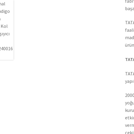
fabr
başa
TATA
faal
madd
ürün
TATA
TATA
yapı
2000
yoğu
kuru
etki
verm
çeki