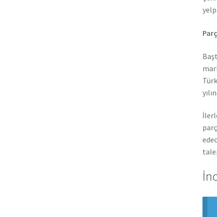
yelp
Parç
Başt
mark
Türk
yılı
İler
parç
edec
tale
İn