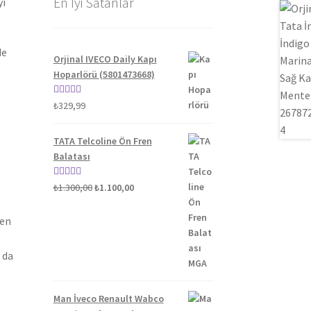
En İyi Satanlar
yi
de
Orjinal IVECO Daily Kapı
Hoparlörü (5801473668)
5 üzerinden
₺
329,99
5.00
oy aldı
TATA Telcoline Ön Fren
Balatası
Orijinal
Şu
5 üzerinden
₺
1.300,00
₺
1.100,00
fiyat:
andaki
5.00
oy aldı
₺1.300,00.
fiyat:
len
₺1.100,00.
 da
Man İveco Renault Wabco