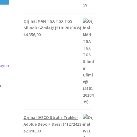
Orjinal MAN TGA TGX TGS
Silindir Gömleği (51012010435)
₺
4.356,00
5
Orjinal IVECO Stralis Trakker
Adblue Depo Filtresi (41272413)
₺
2.090,00