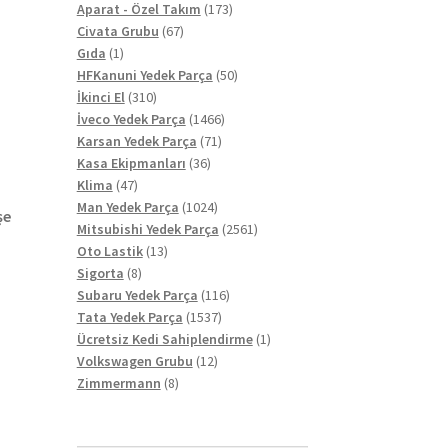
ürün
173
Aparat - Özel Takım
173
67
ürün
Civata Grubu
67
1
ürün
Gıda
1
ürün
50
HFKanuni Yedek Parça
50
310
ürün
İkinci El
310
ürün
1466
İveco Yedek Parça
1466
71
ürün
Karsan Yedek Parça
71
36
ürün
Kasa Ekipmanları
36
47
ürün
Klima
47
ürün
1024
Man Yedek Parça
1024
şe
ürün
2561
Mitsubishi Yedek Parça
2561
13
ürün
Oto Lastik
13
8
ürün
Sigorta
8
ürün
116
Subaru Yedek Parça
116
1537
ürün
Tata Yedek Parça
1537
ürün
1
Ücretsiz Kedi Sahiplendirme
1
12
ürün
Volkswagen Grubu
12
8
ürün
Zimmermann
8
ürün