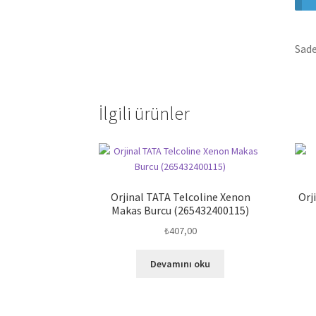
Sade
İlgili ürünler
Orjinal TATA Telcoline Xenon
Orj
Makas Burcu (265432400115)
₺
407,00
Devamını oku