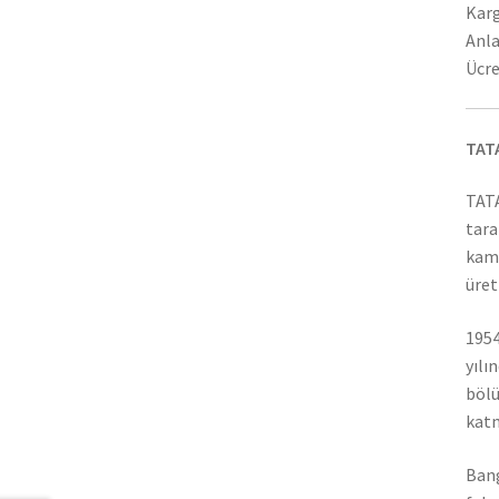
Karg
Anla
Ücre
TAT
TATA
tara
kamy
üret
1954
yılı
bölü
katm
Bang