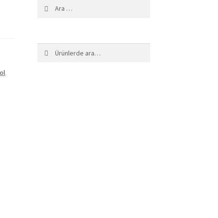
Arama:
Ara:
Ara
ol