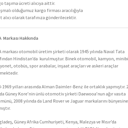
o taşıma ücreti alıcıya aittir.
şmalı olduğumuz kargo firması aracılığıyla
t alıcı olarak tarafınıza gönderilecektir.
A Markası Hakkında
 markası otomobil üretim şirketi olarak 1945 yılında Naval Tata
fından Hindistan’da kurulmuştur. Binek otomobil, kamyon, minib
onet, otobüs, spor arabalar, inşaat araçları ve askeri araçlar
mektedir.
-1969 yılları arasında Alman Daimler-Benz ile ortaklık yapmıştır. 
nda Güney Kore’nin ünlü otomotiv şirketi Daewooa’nun ağır vasıta
münü, 2008 yılında da Land Rover ve Jaguar markalarını bünyesine
ıştır.
ladeş, Güney Afrika Cumhuriyeti, Kenya, Malezya ve Mısır’da