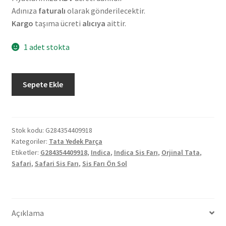
Adınıza
faturalı
olarak gönderilecektir.
Kargo
taşıma ücreti
alıcıya
aittir.
1 adet stokta
Orjinal
Sepete Ekle
Tata
Indica
Safari
Sis
Stok kodu:
G284354409918
Kategoriler:
Tata Yedek Parça
Farı
Etiketler:
G284354409918
,
Indica
,
Indica Sis Farı
,
Orjinal Tata
,
Ön
Safari
,
Safari Sis Farı
,
Sis Farı Ön Sol
Sol
G284354409918
adet
Açıklama