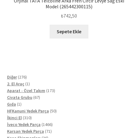
Orjinal TATA Telcoline Arka Fren Cırcır Levye Sağ Eski
Model (265442300115)
₺
742,50
Sepete Ekle
276
Diğer
276
ürün
1
2. El Araç
1
ürün
173
Aparat - Özel Takım
173
67
ürün
Civata Grubu
67
1
ürün
Gıda
1
ürün
50
HFKanuni Yedek Parça
50
310
ürün
İkinci El
310
ürün
1466
İveco Yedek Parça
1466
71
ürün
Karsan Yedek Parça
71
36
ürün
Kasa Ekipmanları
36