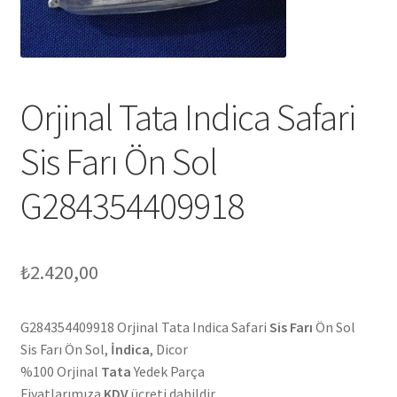
Orjinal Tata Indica Safari
Sis Farı Ön Sol
G284354409918
₺
2.420,00
G284354409918 Orjinal Tata Indica Safari
Sis Farı
Ön Sol
Sis Farı Ön Sol,
İndica
, Dicor
%100 Orjinal
Tata
Yedek Parça
Fiyatlarımıza
KDV
ücreti dahildir