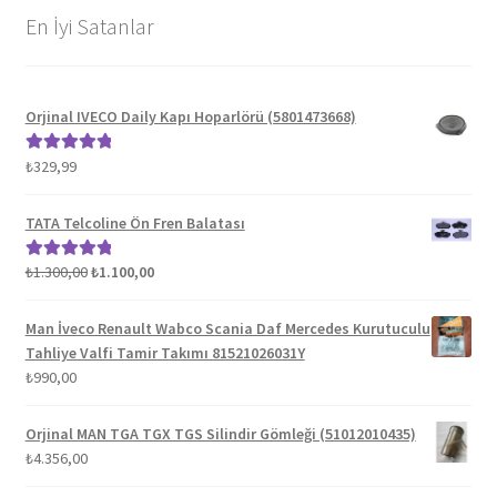
En İyi Satanlar
Orjinal IVECO Daily Kapı Hoparlörü (5801473668)
₺
329,99
5 üzerinden
5.00
oy aldı
TATA Telcoline Ön Fren Balatası
Orijinal
Şu
₺
1.300,00
₺
1.100,00
5 üzerinden
fiyat:
andaki
5.00
oy aldı
₺1.300,00.
fiyat:
Man İveco Renault Wabco Scania Daf Mercedes Kurutuculu
₺1.100,00.
Tahliye Valfi Tamir Takımı 81521026031Y
₺
990,00
Orjinal MAN TGA TGX TGS Silindir Gömleği (51012010435)
₺
4.356,00