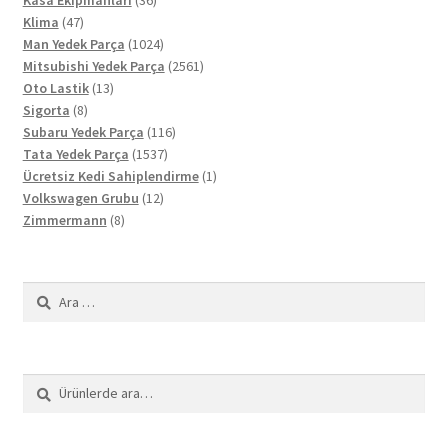
47
ürün
Klima
47
ürün
1024
Man Yedek Parça
1024
ürün
2561
Mitsubishi Yedek Parça
2561
13
ürün
Oto Lastik
13
8
ürün
Sigorta
8
ürün
116
Subaru Yedek Parça
116
1537
ürün
Tata Yedek Parça
1537
ürün
1
Ücretsiz Kedi Sahiplendirme
1
12
ürün
Volkswagen Grubu
12
8
ürün
Zimmermann
8
ürün
Arama:
Ara:
Ara