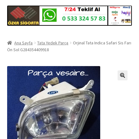
Ana Sayfa
Tata Yedek Parça
Orjinal Tata Indica Safari Sis Farı
Ön Sol G284354409918