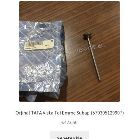
Orjinal TATA Vista Tdi Emme Subap (570305129907)
₺
423,50
Sepete Ekle