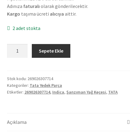
Adınıza
faturalı
olarak gönderilecektir.
Kargo
taşıma ücreti
alıcıya
aittir.
2 adet stokta
Orjinal
Sepete Ekle
Tata
İndica
Şanzıman
Yağ
Stok kodu:
269026307714
Kategoriler:
Tata Yedek Parça
Keçesi
Etiketler:
269026307714
,
Indica
,
Şanzıman Yağ Keçesi
,
TATA
(269026307714)
adet
Açıklama