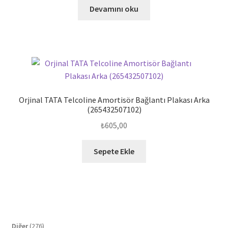
Devamını oku
Orjinal TATA Telcoline Amortisör Bağlantı Plakası Arka
(265432507102)
₺
605,00
Sepete Ekle
276
Diğer
276