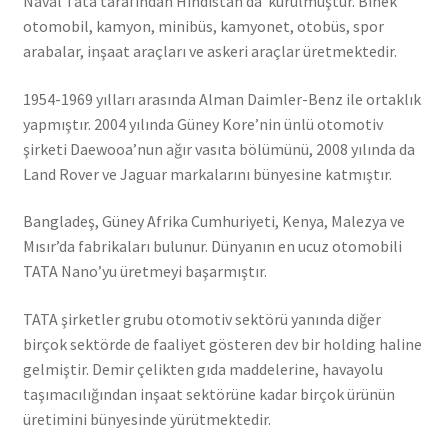
Naval Tata tarafından Hindistan’da kurulmuştur. Binek
otomobil, kamyon, minibüs, kamyonet, otobüs, spor
arabalar, inşaat araçları ve askeri araçlar üretmektedir.
1954-1969 yılları arasında Alman Daimler-Benz ile ortaklık
yapmıştır. 2004 yılında Güney Kore’nin ünlü otomotiv
şirketi Daewooa’nun ağır vasıta bölümünü, 2008 yılında da
Land Rover ve Jaguar markalarını bünyesine katmıştır.
Bangladeş, Güney Afrika Cumhuriyeti, Kenya, Malezya ve
Mısır’da fabrikaları bulunur. Dünyanın en ucuz otomobili
TATA Nano’yu üretmeyi başarmıştır.
TATA şirketler grubu otomotiv sektörü yanında diğer
birçok sektörde de faaliyet gösteren dev bir holding haline
gelmiştir. Demir çelikten gıda maddelerine, havayolu
taşımacılığından inşaat sektörüne kadar birçok ürünün
üretimini bünyesinde yürütmektedir.