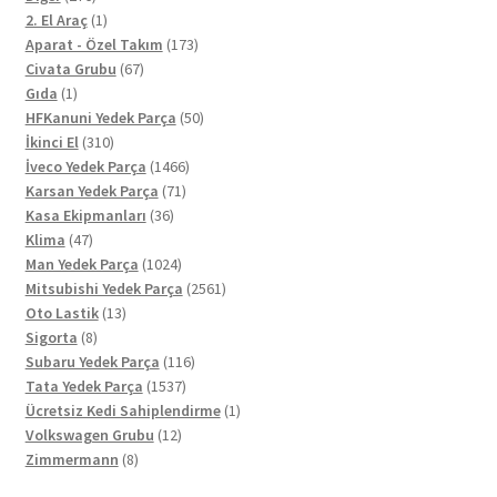
ürün
1
2. El Araç
1
ürün
173
Aparat - Özel Takım
173
67
ürün
Civata Grubu
67
1
ürün
Gıda
1
ürün
50
HFKanuni Yedek Parça
50
310
ürün
İkinci El
310
ürün
1466
İveco Yedek Parça
1466
71
ürün
Karsan Yedek Parça
71
36
ürün
Kasa Ekipmanları
36
47
ürün
Klima
47
ürün
1024
Man Yedek Parça
1024
ürün
2561
Mitsubishi Yedek Parça
2561
13
ürün
Oto Lastik
13
8
ürün
Sigorta
8
ürün
116
Subaru Yedek Parça
116
1537
ürün
Tata Yedek Parça
1537
ürün
1
Ücretsiz Kedi Sahiplendirme
1
12
ürün
Volkswagen Grubu
12
8
ürün
Zimmermann
8
ürün