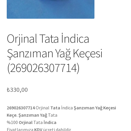
Orjinal Tata İndica
Şanzıman Yağ Keçesi
(269026307714)
₺
330,00
269026307714
Orjinal
Tata
İndica
Şanzıman Yağ Keçesi
Keçe. Şanzıman Yağ
Tata
%100
Orjinal
Tata
İndica
Fiyatlarımıza
KDV
ücreti dahildir