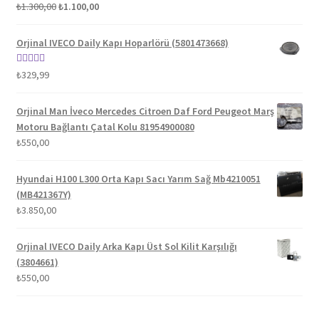
Orijinal
Şu
5 üzerinden
₺
1.300,00
₺
1.100,00
fiyat:
andaki
5.00
oy aldı
₺1.300,00.
fiyat:
Orjinal IVECO Daily Kapı Hoparlörü (5801473668)
₺1.100,00.
5 üzerinden
₺
329,99
5.00
oy aldı
Orjinal Man İveco Mercedes Citroen Daf Ford Peugeot Marş
Motoru Bağlantı Çatal Kolu 81954900080
₺
550,00
Hyundai H100 L300 Orta Kapı Sacı Yarım Sağ Mb4210051
(MB421367Y)
₺
3.850,00
Orjinal IVECO Daily Arka Kapı Üst Sol Kilit Karşılığı
(3804661)
₺
550,00