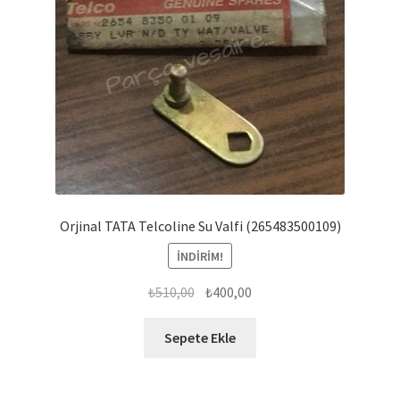
Orjinal TATA Telcoline Su Valfi (265483500109)
İNDIRIM!
Orijinal
Şu
₺
510,00
₺
400,00
fiyat:
andaki
₺510,00.
fiyat:
Sepete Ekle
₺400,00.