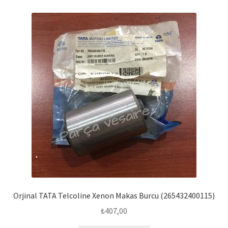
Orjinal TATA Telcoline Xenon Makas Burcu (265432400115)
₺
407,00