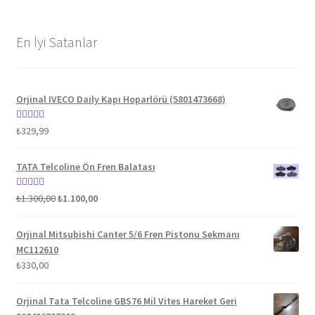
En İyi Satanlar
Orjinal IVECO Daily Kapı Hoparlörü (5801473668)
5 üzerinden
₺
329,99
5.00
oy aldı
TATA Telcoline Ön Fren Balatası
Orijinal
Şu
5 üzerinden
₺
1.300,00
₺
1.100,00
fiyat:
andaki
5.00
oy aldı
₺1.300,00.
fiyat:
Orjinal Mitsubishi Canter 5/6 Fren Pistonu Sekmanı
₺1.100,00.
MC112610
₺
330,00
Orjinal Tata Telcoline GBS76 Mil Vites Hareket Geri