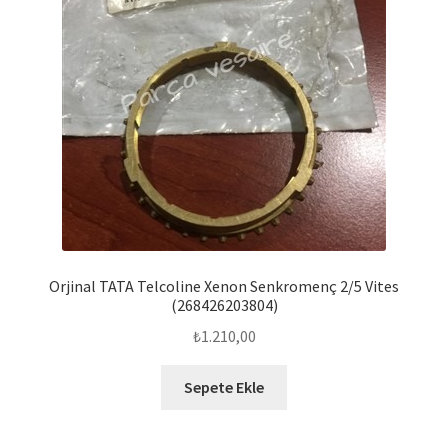
Orjinal TATA Telcoline Xenon Senkromenç 2/5 Vites
(268426203804)
₺
1.210,00
Sepete Ekle