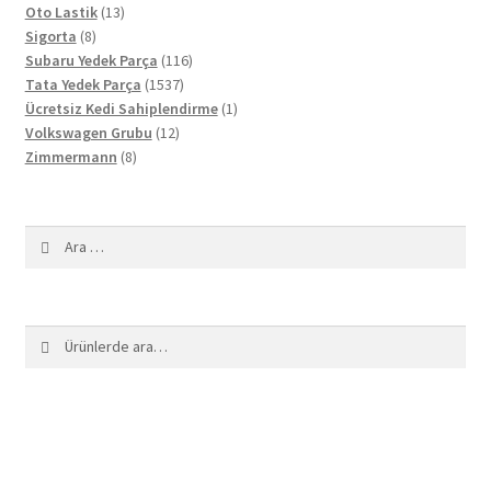
13
ürün
Oto Lastik
13
8
ürün
Sigorta
8
ürün
116
Subaru Yedek Parça
116
1537
ürün
Tata Yedek Parça
1537
ürün
1
Ücretsiz Kedi Sahiplendirme
1
12
ürün
Volkswagen Grubu
12
8
ürün
Zimmermann
8
ürün
Arama:
Ara:
Ara