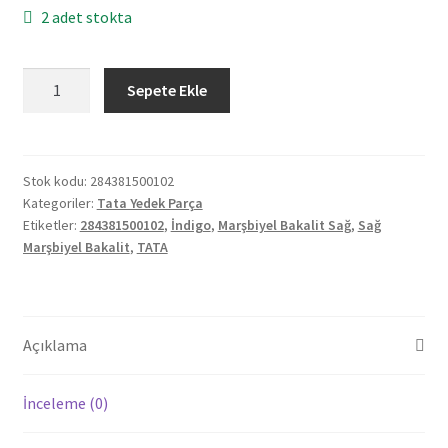
2 adet stokta
Orjinal
Sepete Ekle
Tata
İndigo
Sağ
Marşbiyel
Stok kodu:
284381500102
Kategoriler:
Tata Yedek Parça
Bakalit
Etiketler:
284381500102
,
İndigo
,
Marşbiyel Bakalit Sağ
,
Sağ
284381500102
Marşbiyel Bakalit
,
TATA
adet
Açıklama
İnceleme (0)