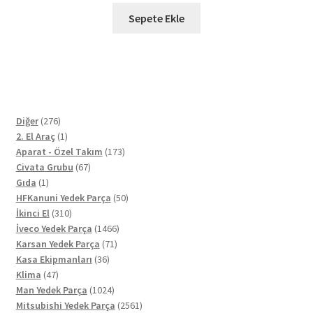
Sepete Ekle
276
Diğer
276
ürün
1
2. El Araç
1
ürün
173
Aparat - Özel Takım
173
67
ürün
Civata Grubu
67
1
ürün
Gıda
1
ürün
50
HFKanuni Yedek Parça
50
310
ürün
İkinci El
310
ürün
1466
İveco Yedek Parça
1466
71
ürün
Karsan Yedek Parça
71
36
ürün
Kasa Ekipmanları
36
47
ürün
Klima
47
ürün
1024
Man Yedek Parça
1024
ürün
2561
Mitsubishi Yedek Parça
2561