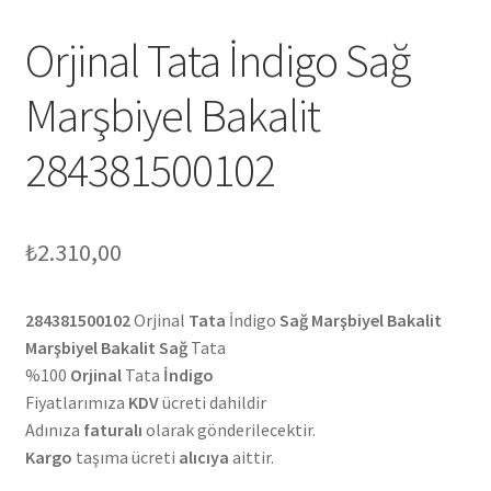
Orjinal Tata İndigo Sağ
Marşbiyel Bakalit
284381500102
₺
2.310,00
284381500102
Orjinal
Tata
İndigo
Sağ Marşbiyel Bakalit
Marşbiyel Bakalit Sağ
Tata
%100
Orjinal
Tata
İndigo
Fiyatlarımıza
KDV
ücreti dahildir
Adınıza
faturalı
olarak gönderilecektir.
Kargo
taşıma ücreti
alıcıya
aittir.