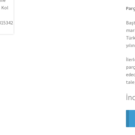
Parç
Başt
mark
Türk
yılı
İler
parç
edec
tale
İn