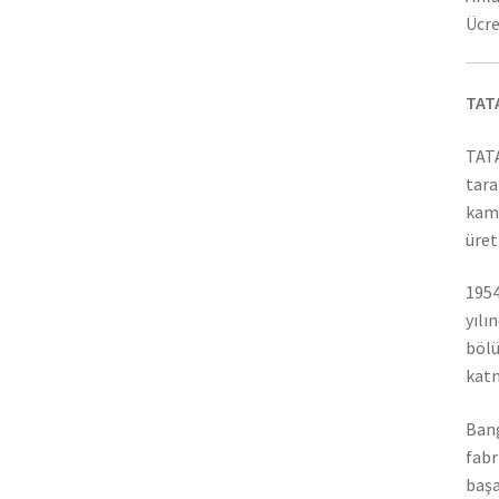
Ücre
TAT
TATA
tara
kamy
üret
1954
yılı
bölü
katm
Bang
fabr
başa