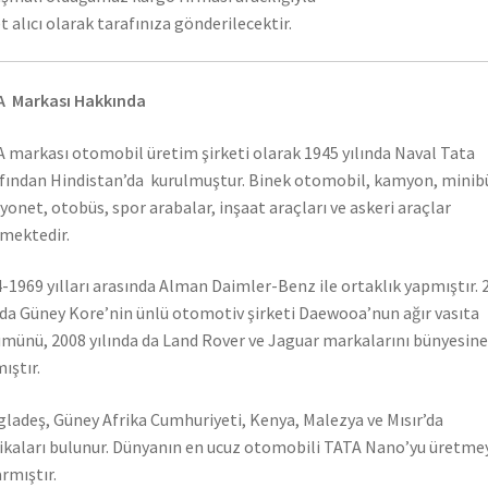
t alıcı olarak tarafınıza gönderilecektir.
A Markası Hakkında
 markası otomobil üretim şirketi olarak 1945 yılında Naval Tata
fından Hindistan’da kurulmuştur. Binek otomobil, kamyon, minib
onet, otobüs, spor arabalar, inşaat araçları ve askeri araçlar
mektedir.
-1969 yılları arasında Alman Daimler-Benz ile ortaklık yapmıştır. 
nda Güney Kore’nin ünlü otomotiv şirketi Daewooa’nun ağır vasıta
münü, 2008 yılında da Land Rover ve Jaguar markalarını bünyesine
ıştır.
ladeş, Güney Afrika Cumhuriyeti, Kenya, Malezya ve Mısır’da
ikaları bulunur. Dünyanın en ucuz otomobili TATA Nano’yu üretme
rmıştır.