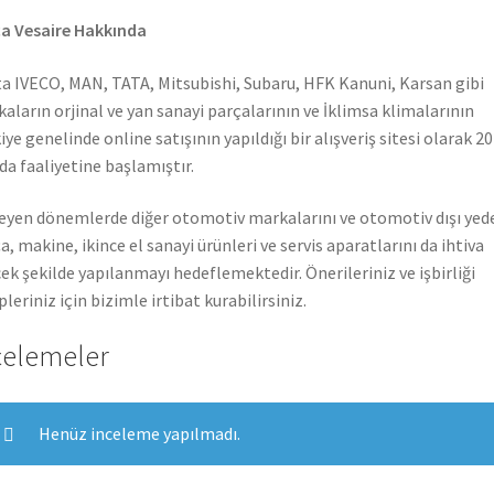
a Vesaire Hakkında
a IVECO, MAN, TATA, Mitsubishi, Subaru, HFK Kanuni, Karsan gibi
aların orjinal ve yan sanayi parçalarının ve İklimsa klimalarının
iye genelinde online satışının yapıldığı bir alışveriş sitesi olarak 2
nda faaliyetine başlamıştır.
leyen dönemlerde diğer otomotiv markalarını ve otomotiv dışı yed
a, makine, ikince el sanayi ürünleri ve servis aparatlarını da ihtiva
ek şekilde yapılanmayı hedeflemektedir. Önerileriniz ve işbirliği
pleriniz için bizimle irtibat kurabilirsiniz.
celemeler
Henüz inceleme yapılmadı.