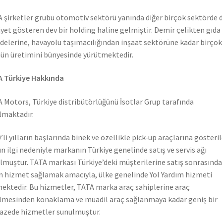
 şirketler grubu otomotiv sektörü yanında diğer birçok sektörde 
iyet gösteren dev bir holding haline gelmiştir. Demir çelikten gıda
elerine, havayolu taşımacılığından inşaat sektörüne kadar birçok
ün üretimini bünyesinde yürütmektedir.
 Türkiye Hakkında
 Motors, Türkiye distribütörlüğünü İsotlar Grup tarafında
lmaktadır.
’li yılların başlarında binek ve özellikle pick-up araçlarına gösteri
n ilgi nedeniyle markanın Türkiye genelinde satış ve servis ağı
lmuştur. TATA markası Türkiye’deki müşterilerine satış sonrasında
n hizmet sağlamak amacıyla, ülke genelinde Yol Yardım hizmeti
ektedir. Bu hizmetler, TATA marka araç sahiplerine araç
lmesinden konaklama ve muadil araç sağlanmaya kadar geniş bir
azede hizmetler sunulmuştur.