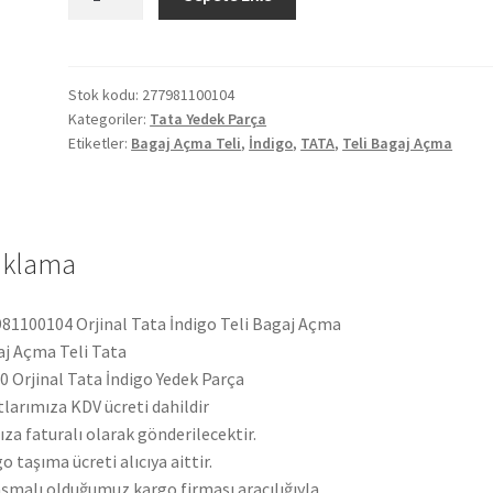
Tata
İndigo
Teli
Bagaj
Stok kodu:
277981100104
Kategoriler:
Tata Yedek Parça
Açma
Etiketler:
Bagaj Açma Teli
,
İndigo
,
TATA
,
Teli Bagaj Açma
277981100104
adet
ıklama
81100104 Orjinal Tata İndigo Teli Bagaj Açma
j Açma Teli Tata
 Orjinal Tata İndigo Yedek Parça
tlarımıza KDV ücreti dahildir
ıza faturalı olarak gönderilecektir.
o taşıma ücreti alıcıya aittir.
şmalı olduğumuz kargo firması aracılığıyla