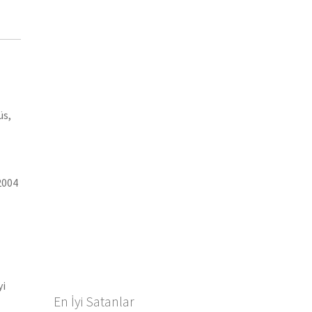
üs,
2004
yi
En İyi Satanlar