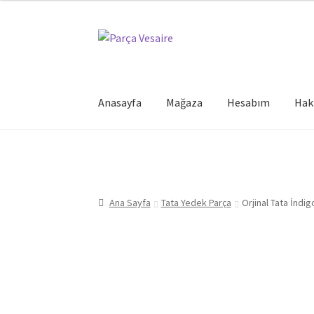
Dolaşıma
İçeriğe
geç
geç
Anasayfa
Mağaza
Hesabım
Hak
Ana Sayfa
Tata Yedek Parça
Orjinal Tata İndi