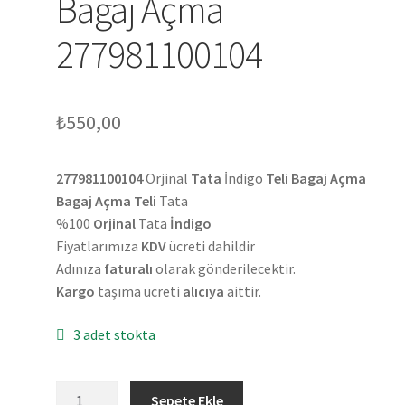
Bagaj Açma
277981100104
₺
550,00
277981100104
Orjinal
Tata
İndigo
Teli Bagaj Açma
Bagaj Açma Teli
Tata
%100
Orjinal
Tata
İndigo
Fiyatlarımıza
KDV
ücreti dahildir
Adınıza
faturalı
olarak gönderilecektir.
Kargo
taşıma ücreti
alıcıya
aittir.
3 adet stokta
Orjinal
Sepete Ekle