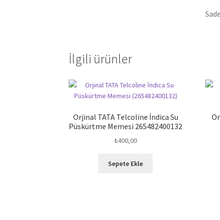
Sade
İlgili ürünler
Orjinal TATA Telcoline İndica Su
Or
Püskürtme Memesi 265482400132
₺
400,00
Sepete Ekle