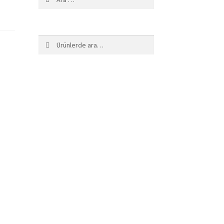
Ara:
Ara