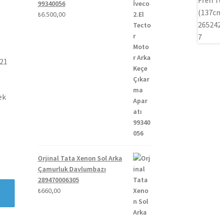
99340056
₺
6.500,00
021
ek
Orjinal Tata Xenon Sol Arka
Çamurluk Davlumbazı
289470006305
₺
660,00