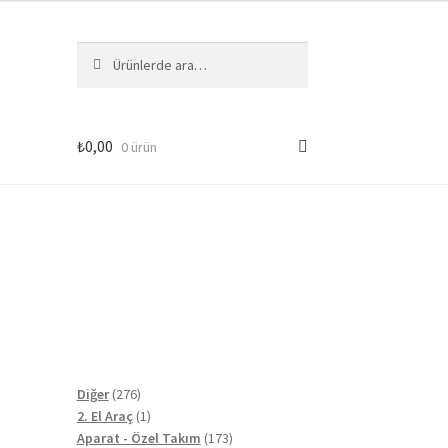
Ara:
Ara
₺
0,00
0 ürün
276
Diğer
276
ürün
1
2. El Araç
1
ürün
173
Aparat - Özel Takım
173