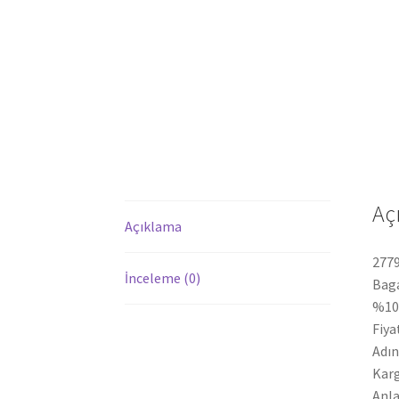
Aç
Açıklama
2779
İnceleme (0)
Baga
%100
Fiya
Adın
Karg
Anla