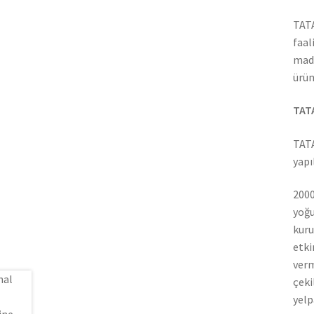
TATA
faal
madd
ürün
TATA
TATA
yapı
2000
yoğu
kuru
etki
verm
çeki
yelp