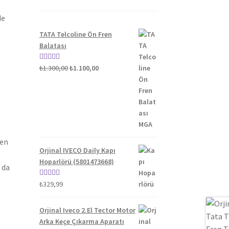
de
TATA Telcoline Ön Fren
Balatası
Orijinal
Şu
5 üzerinden
₺
1.300,00
₺
1.100,00
fiyat:
andaki
5.00
oy aldı
₺1.300,00.
fiyat:
₺1.100,00.
len
Orjinal IVECO Daily Kapı
Hoparlörü (5801473668)
 da
5 üzerinden
₺
329,99
5.00
oy aldı
Orjinal Iveco 2.El Tector Motor
Arka Keçe Çıkarma Aparatı