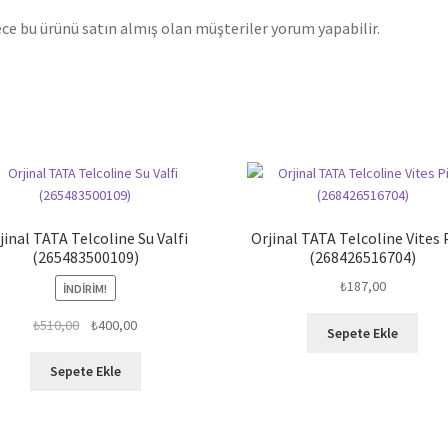
ce bu ürünü satın almış olan müşteriler yorum yapabilir.
jinal TATA Telcoline Su Valfi
Orjinal TATA Telcoline Vites 
(265483500109)
(268426516704)
₺
187,00
İNDIRIM!
Orijinal
Şu
₺
510,00
₺
400,00
Sepete Ekle
fiyat:
andaki
₺510,00.
fiyat:
Sepete Ekle
₺400,00.