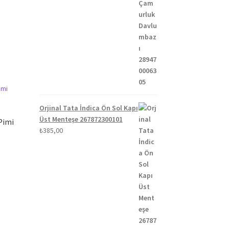
Orjinal Tata İndica Ön Sol Kapı
Üst Menteşe 267872300101
Pimi
₺
385,00