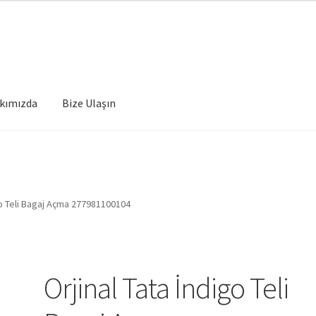
kımızda
Bize Ulaşın
go Teli Bagaj Açma 277981100104
Orjinal Tata İndigo Teli