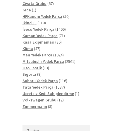
67
ürün
Civata Grubu
67
1
ürün
Gıda
1
ürün
50
HFKanuni Yedek Parça
50
310
ürün
İkinci El
310
ürün
1466
İveco Yedek Parça
1466
71
ürün
Karsan Yedek Parça
71
36
ürün
Kasa Ekipmanları
36
47
ürün
Klima
47
ürün
1024
Man Yedek Parça
1024
ürün
2561
Mitsubishi Yedek Parça
2561
13
ürün
Oto Lastik
13
8
ürün
Sigorta
8
ürün
116
Subaru Yedek Parça
116
1537
ürün
Tata Yedek Parça
1537
ürün
1
Ücretsiz Kedi Sahiplendirme
1
12
ürün
Volkswagen Grubu
12
8
ürün
Zimmermann
8
ürün
Arama: