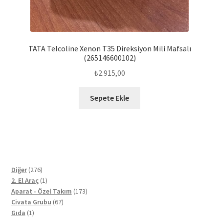
TATA Telcoline Xenon T35 Direksiyon Mili Mafsalı
(265146600102)
₺
2.915,00
Sepete Ekle
276
Diğer
276
ürün
1
2. El Araç
1
ürün
173
Aparat - Özel Takım
173
67
ürün
Civata Grubu
67
1
ürün
Gıda
1