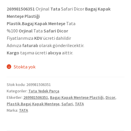
269981506351
Orjinal
Tata
Safari Dicor
Bagaj Kapak
Menteşe Plastiği
Plastik.Bagaj Kapak Menteşe
Tata
%100
Orjinal
Tata
Safari
Dicor
Fiyatlarımıza
KDV
ücreti dahildir
Adınıza
faturalı
olarak gönderilecektir.
Kargo
taşıma ücreti
alıcıya
aittir.
Stokta yok
Stok kodu:
269981506351
Kategoriler:
Tata Yedek Parça
Etiketler:
269981506351
,
Bagaj Kapak Menteşe Plastiği
,
Dicor
,
Plastik.Bagaj Kapak Menteşe
,
Safari
,
TATA
Marka:
TATA