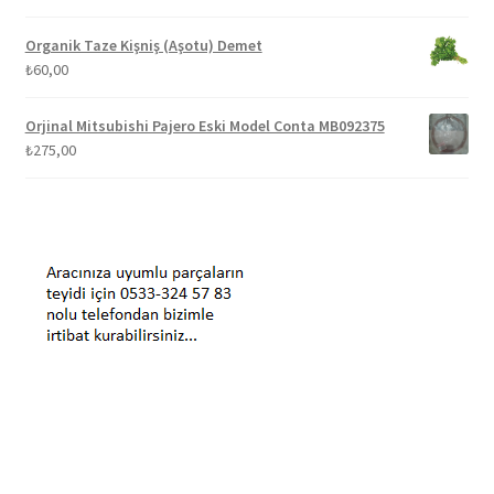
Organik Taze Kişniş (Aşotu) Demet
₺
60,00
Orjinal Mitsubishi Pajero Eski Model Conta MB092375
₺
275,00