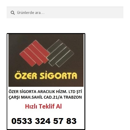
Ara:
Ara