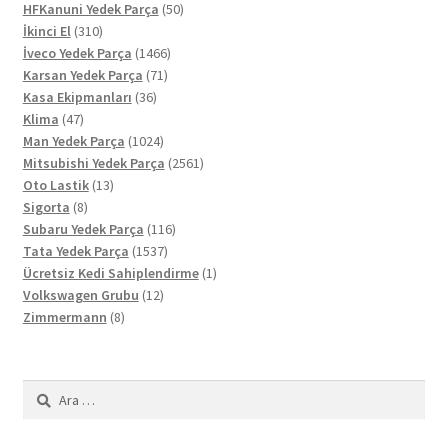
ürün
50
HFKanuni Yedek Parça
50
310
ürün
İkinci El
310
ürün
1466
İveco Yedek Parça
1466
71
ürün
Karsan Yedek Parça
71
36
ürün
Kasa Ekipmanları
36
47
ürün
Klima
47
ürün
1024
Man Yedek Parça
1024
ürün
2561
Mitsubishi Yedek Parça
2561
13
ürün
Oto Lastik
13
8
ürün
Sigorta
8
ürün
116
Subaru Yedek Parça
116
1537
ürün
Tata Yedek Parça
1537
ürün
1
Ücretsiz Kedi Sahiplendirme
1
12
ürün
Volkswagen Grubu
12
8
ürün
Zimmermann
8
ürün
Arama: