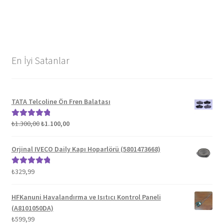
En İyi Satanlar
TATA Telcoline Ön Fren Balatası
Orijinal
Şu
₺
1.300,00
₺
1.100,00
5 üzerinden
fiyat:
andaki
5.00
oy aldı
₺1.300,00.
fiyat:
Orjinal IVECO Daily Kapı Hoparlörü (5801473668)
₺1.100,00.
₺
329,99
5 üzerinden
5.00
oy aldı
HFKanuni Havalandırma ve Isıtıcı Kontrol Paneli
(A8101050DA)
₺
599,99