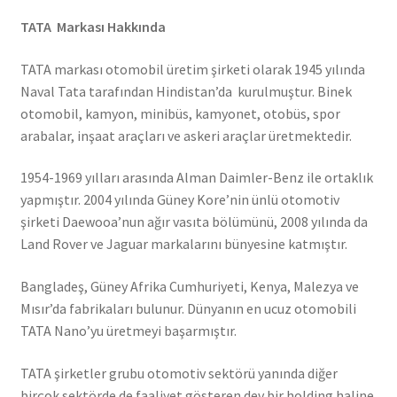
TATA Markası Hakkında
TATA markası otomobil üretim şirketi olarak 1945 yılında
Naval Tata tarafından Hindistan’da kurulmuştur. Binek
otomobil, kamyon, minibüs, kamyonet, otobüs, spor
arabalar, inşaat araçları ve askeri araçlar üretmektedir.
1954-1969 yılları arasında Alman Daimler-Benz ile ortaklık
yapmıştır. 2004 yılında Güney Kore’nin ünlü otomotiv
şirketi Daewooa’nun ağır vasıta bölümünü, 2008 yılında da
Land Rover ve Jaguar markalarını bünyesine katmıştır.
Bangladeş, Güney Afrika Cumhuriyeti, Kenya, Malezya ve
Mısır’da fabrikaları bulunur. Dünyanın en ucuz otomobili
TATA Nano’yu üretmeyi başarmıştır.
TATA şirketler grubu otomotiv sektörü yanında diğer
birçok sektörde de faaliyet gösteren dev bir holding haline