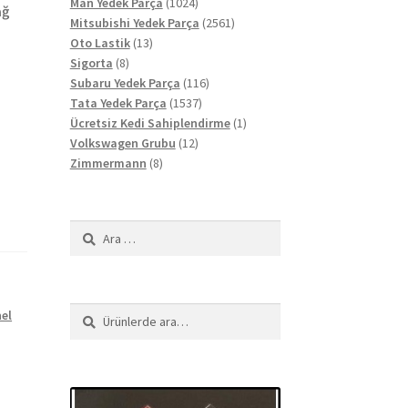
ürün
1024
Man Yedek Parça
1024
ağ
ürün
2561
Mitsubishi Yedek Parça
2561
13
ürün
Oto Lastik
13
8
ürün
Sigorta
8
ürün
116
Subaru Yedek Parça
116
1537
ürün
Tata Yedek Parça
1537
ürün
1
Ücretsiz Kedi Sahiplendirme
1
12
ürün
Volkswagen Grubu
12
8
ürün
Zimmermann
8
ürün
Arama:
Ara:
Ara
el