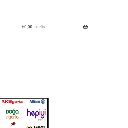
₺
0,00
0 ürün