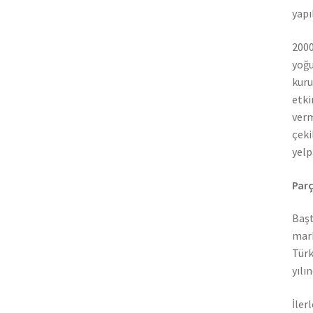
yapı
2000
yoğu
kuru
etki
verm
çeki
yelp
Parç
Başt
mark
Türk
yılı
İler