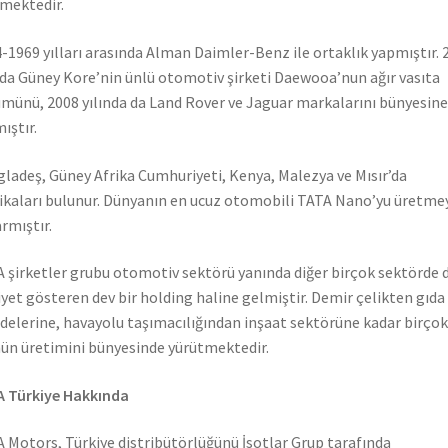
mektedir.
-1969 yılları arasında Alman Daimler-Benz ile ortaklık yapmıştır. 
nda Güney Kore’nin ünlü otomotiv şirketi Daewooa’nun ağır vasıta
münü, 2008 yılında da Land Rover ve Jaguar markalarını bünyesine
ıştır.
ladeş, Güney Afrika Cumhuriyeti, Kenya, Malezya ve Mısır’da
ikaları bulunur. Dünyanın en ucuz otomobili TATA Nano’yu üretme
rmıştır.
 şirketler grubu otomotiv sektörü yanında diğer birçok sektörde 
iyet gösteren dev bir holding haline gelmiştir. Demir çelikten gıda
elerine, havayolu taşımacılığından inşaat sektörüne kadar birçok
ün üretimini bünyesinde yürütmektedir.
 Türkiye Hakkında
 Motors, Türkiye distribütörlüğünü İsotlar Grup tarafında