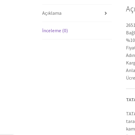
Aç
Açıklama
2651
İnceleme (0)
Bağl
%100
Fiya
Adın
Karg
Anla
Ücre
TAT
TATA
tara
kamy