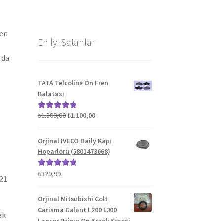
len
En İyi Satanlar
 da
TATA Telcoline Ön Fren
Balatası
Orijinal
Şu
₺
1.300,00
₺
1.100,00
5 üzerinden
fiyat:
andaki
5.00
oy aldı
₺1.300,00.
fiyat:
Orjinal IVECO Daily Kapı
₺1.100,00.
Hoparlörü (5801473668)
₺
329,99
5 üzerinden
021
5.00
oy aldı
Orjinal Mitsubishi Colt
Carisma Galant L200 L300
ek
Lancer Pajero Ön Krank Keçesi