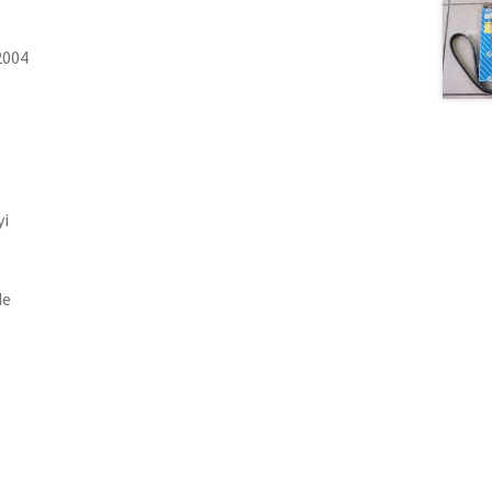
2004
yi
de