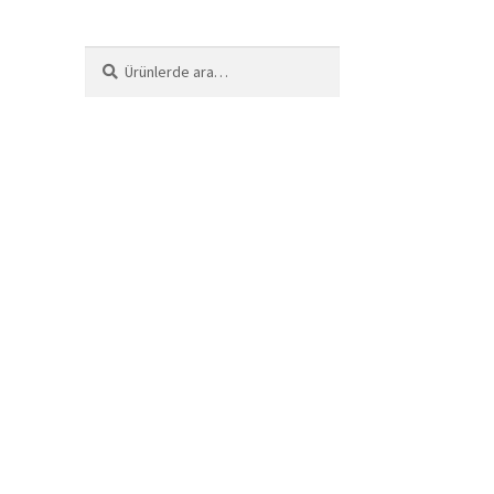
Ara:
Ara