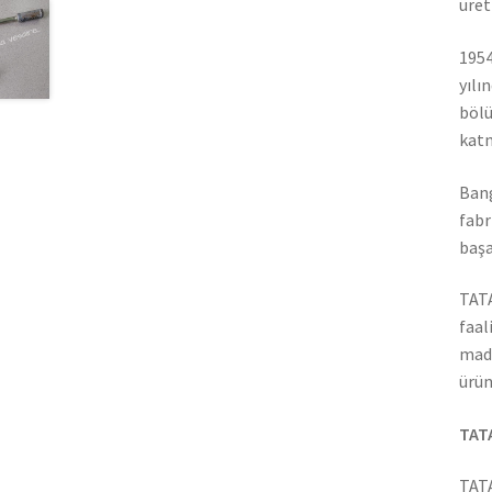
üret
1954
yılı
bölü
katm
Bang
fabr
başa
TATA
faal
madd
ürün
TATA
TATA