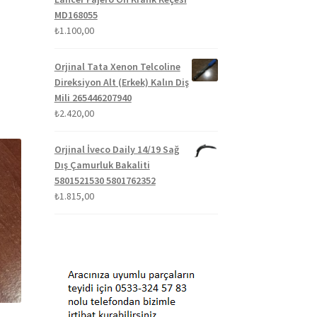
MD168055
₺
1.100,00
Orjinal Tata Xenon Telcoline
Direksiyon Alt (Erkek) Kalın Diş
Mili 265446207940
₺
2.420,00
Orjinal İveco Daily 14/19 Sağ
Dış Çamurluk Bakaliti
5801521530 5801762352
₺
1.815,00