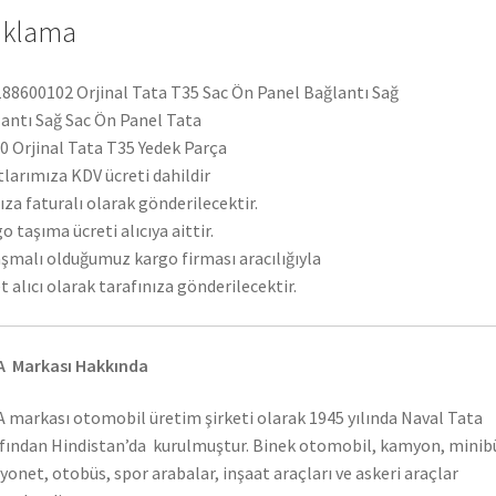
ıklama
88600102 Orjinal Tata T35 Sac Ön Panel Bağlantı Sağ
antı Sağ Sac Ön Panel Tata
 Orjinal Tata T35 Yedek Parça
tlarımıza KDV ücreti dahildir
ıza faturalı olarak gönderilecektir.
o taşıma ücreti alıcıya aittir.
şmalı olduğumuz kargo firması aracılığıyla
t alıcı olarak tarafınıza gönderilecektir.
A Markası Hakkında
 markası otomobil üretim şirketi olarak 1945 yılında Naval Tata
fından Hindistan’da kurulmuştur. Binek otomobil, kamyon, minib
onet, otobüs, spor arabalar, inşaat araçları ve askeri araçlar