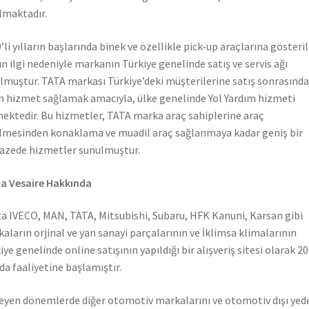
lmaktadır.
’li yılların başlarında binek ve özellikle pick-up araçlarına gösteri
n ilgi nedeniyle markanın Türkiye genelinde satış ve servis ağı
lmuştur. TATA markası Türkiye’deki müşterilerine satış sonrasında
n hizmet sağlamak amacıyla, ülke genelinde Yol Yardım hizmeti
ektedir. Bu hizmetler, TATA marka araç sahiplerine araç
lmesinden konaklama ve muadil araç sağlanmaya kadar geniş bir
azede hizmetler sunulmuştur.
a Vesaire Hakkında
a IVECO, MAN, TATA, Mitsubishi, Subaru, HFK Kanuni, Karsan gibi
aların orjinal ve yan sanayi parçalarının ve İklimsa klimalarının
iye genelinde online satışının yapıldığı bir alışveriş sitesi olarak 2
nda faaliyetine başlamıştır.
leyen dönemlerde diğer otomotiv markalarını ve otomotiv dışı yed