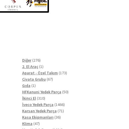
276
Diğer
276
ürün
1
2. El Araç
1
ürün
173
Aparat - Özel Takım
173
67
ürün
Civata Grubu
67
1
ürün
Gıda
1
ürün
50
HFKanuni Yedek Parça
50
310
ürün
İkinci El
310
ürün
1466
İveco Yedek Parça
1466
71
ürün
Karsan Yedek Parça
71
36
ürün
Kasa Ekipmanları
36
47
ürün
Klima
47