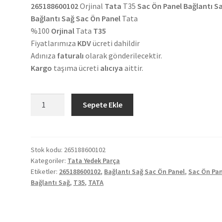
265188600102
Orjinal
Tata
T35
Sac Ön Panel Bağlantı S
Bağlantı Sağ Sac Ön Panel
Tata
%100
Orjinal
Tata
T35
Fiyatlarımıza
KDV
ücreti dahildir
Adınıza
faturalı
olarak gönderilecektir.
Kargo
taşıma ücreti
alıcıya
aittir.
Orjinal
Sepete Ekle
Tata
T35
Sac
Ön
Stok kodu:
265188600102
Kategoriler:
Tata Yedek Parça
Panel
Etiketler:
265188600102
,
Bağlantı Sağ Sac Ön Panel
,
Sac Ön Pan
Bağlantı
Bağlantı Sağ
,
T35
,
TATA
Sağ
265188600102
adet