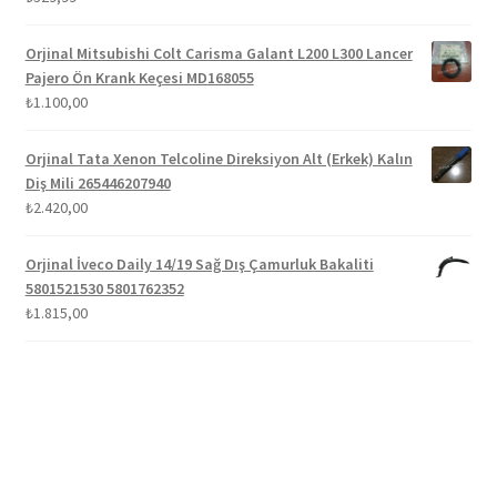
5.00
oy aldı
Orjinal Mitsubishi Colt Carisma Galant L200 L300 Lancer
Pajero Ön Krank Keçesi MD168055
₺
1.100,00
Orjinal Tata Xenon Telcoline Direksiyon Alt (Erkek) Kalın
Diş Mili 265446207940
₺
2.420,00
Orjinal İveco Daily 14/19 Sağ Dış Çamurluk Bakaliti
5801521530 5801762352
₺
1.815,00