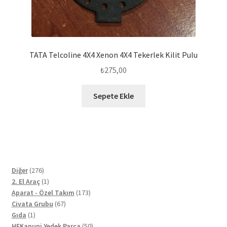
TATA Telcoline 4X4 Xenon 4X4 Tekerlek Kilit Pulu
₺
275,00
Sepete Ekle
276
Diğer
276
ürün
1
2. El Araç
1
ürün
173
Aparat - Özel Takım
173
67
ürün
Civata Grubu
67
1
ürün
Gıda
1
ürün
50
HFKanuni Yedek Parça
50