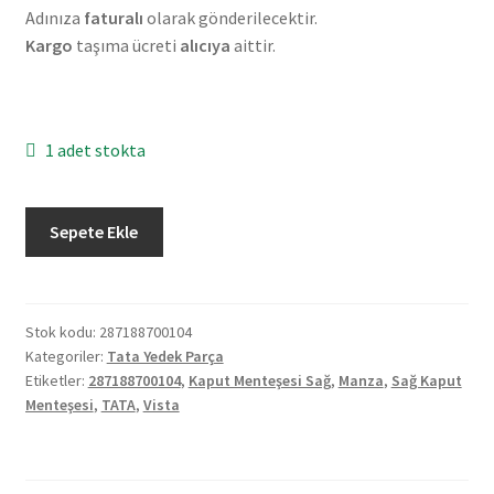
Adınıza
faturalı
olarak gönderilecektir.
Kargo
taşıma ücreti
alıcıya
aittir.
1 adet stokta
Orjinal
Sepete Ekle
Tata
Vista
Manza
Kaput
Stok kodu:
287188700104
Kategoriler:
Tata Yedek Parça
Menteşesi
Etiketler:
287188700104
,
Kaput Menteşesi Sağ
,
Manza
,
Sağ Kaput
Sağ
Menteşesi
,
TATA
,
Vista
287188700104
adet