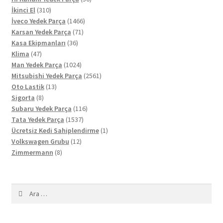
310
ürün
İkinci El
310
ürün
1466
İveco Yedek Parça
1466
71
ürün
Karsan Yedek Parça
71
36
ürün
Kasa Ekipmanları
36
47
ürün
Klima
47
ürün
1024
Man Yedek Parça
1024
ürün
2561
Mitsubishi Yedek Parça
2561
13
ürün
Oto Lastik
13
8
ürün
Sigorta
8
ürün
116
Subaru Yedek Parça
116
1537
ürün
Tata Yedek Parça
1537
ürün
1
Ücretsiz Kedi Sahiplendirme
1
12
ürün
Volkswagen Grubu
12
8
ürün
Zimmermann
8
ürün
Arama: