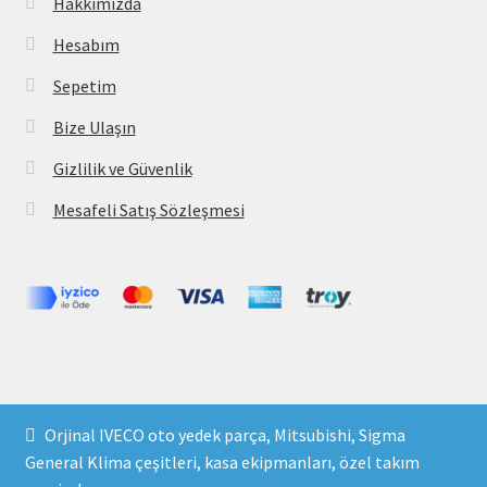
Hakkımızda
Hesabım
Sepetim
Bize Ulaşın
Gizlilik ve Güvenlik
Mesafeli Satış Sözleşmesi
Copyright 2021 © parcavs.com Tüm hakları saklıdır. Kredi
Orjinal IVECO oto yedek parça, Mitsubishi, Sigma
kartı bilgileriniz 256bit SSL sertifikası ile korunmaktadır.
General Klima çeşitleri, kasa ekipmanları, özel takım