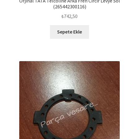
Orjinal TATA Telcoline Arka Fren Cırcır Levye Sol
(265442300116)
₺
742,50
Sepete Ekle