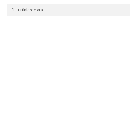
Ara:
Ara