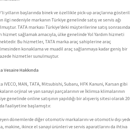
’li yılların başlarında binek ve özellikle pick-up araçlarına gösteri
n ilgi nedeniyle markanın Türkiye genelinde satış ve servis ağı
lmuştur. TATA markası Türkiye’deki müşterilerine satış sonrasında
n hizmet sağlamak amacıyla, ülke genelinde Yol Yardım hizmeti
ektedir. Bu hizmetler, TATA marka araç sahiplerine araç
lmesinden konaklama ve muadil araç sağlanmaya kadar geniş bir
azede hizmetler sunulmuştur.
a Vesaire Hakkında
a IVECO, MAN, TATA, Mitsubishi, Subaru, HFK Kanuni, Karsan gibi
aların orjinal ve yan sanayi parçalarının ve İklimsa klimalarının
iye genelinde online satışının yapıldığı bir alışveriş sitesi olarak 2
nda faaliyetine başlamıştır.
leyen dönemlerde diğer otomotiv markalarını ve otomotiv dışı yed
a, makine, ikince el sanayi ürünleri ve servis aparatlarını da ihtiva