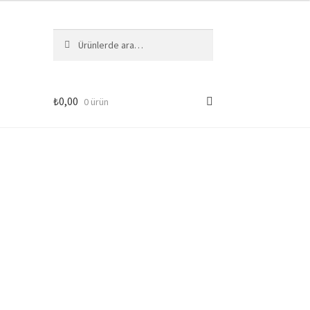
Ara:
Ara
₺
0,00
0 ürün