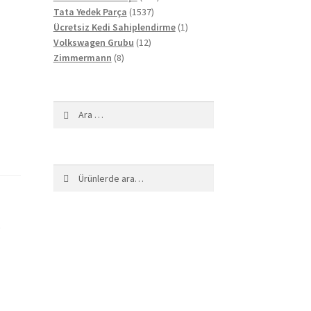
1537
ürün
Tata Yedek Parça
1537
ürün
1
Ücretsiz Kedi Sahiplendirme
1
12
ürün
Volkswagen Grubu
12
8
ürün
Zimmermann
8
ürün
Arama:
Ara:
Ara
n