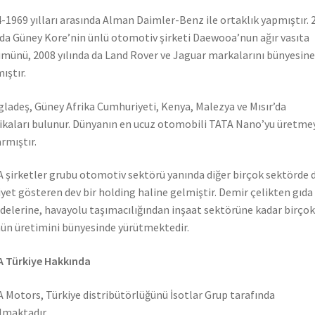
-1969 yılları arasında Alman Daimler-Benz ile ortaklık yapmıştır. 
nda Güney Kore’nin ünlü otomotiv şirketi Daewooa’nun ağır vasıta
münü, 2008 yılında da Land Rover ve Jaguar markalarını bünyesine
ıştır.
ladeş, Güney Afrika Cumhuriyeti, Kenya, Malezya ve Mısır’da
ikaları bulunur. Dünyanın en ucuz otomobili TATA Nano’yu üretme
rmıştır.
 şirketler grubu otomotiv sektörü yanında diğer birçok sektörde 
iyet gösteren dev bir holding haline gelmiştir. Demir çelikten gıda
elerine, havayolu taşımacılığından inşaat sektörüne kadar birçok
ün üretimini bünyesinde yürütmektedir.
 Türkiye Hakkında
 Motors, Türkiye distribütörlüğünü İsotlar Grup tarafında
lmaktadır.