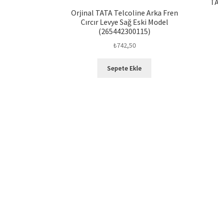
TA
Orjinal TATA Telcoline Arka Fren
Cırcır Levye Sağ Eski Model
(265442300115)
₺
742,50
Sepete Ekle