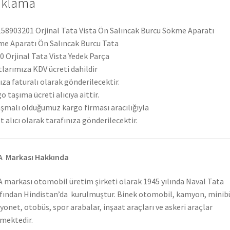
ıklama
58903201 Orjinal Tata Vista Ön Salıncak Burcu Sökme Aparatı
e Aparatı Ön Salıncak Burcu Tata
 Orjinal Tata Vista Yedek Parça
tlarımıza KDV ücreti dahildir
ıza faturalı olarak gönderilecektir.
o taşıma ücreti alıcıya aittir.
şmalı olduğumuz kargo firması aracılığıyla
t alıcı olarak tarafınıza gönderilecektir.
A Markası Hakkında
 markası otomobil üretim şirketi olarak 1945 yılında Naval Tata
fından Hindistan’da kurulmuştur. Binek otomobil, kamyon, minib
onet, otobüs, spor arabalar, inşaat araçları ve askeri araçlar
mektedir.