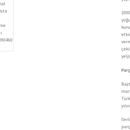
2000
yoğu
kuru
etki
verm
çeki
yelp
Parç
Başt
mark
Türk
yılı
İler
parç