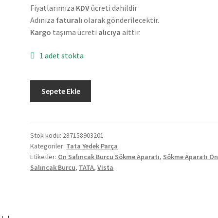
Fiyatlarımıza
KDV
ücreti dahildir
Adınıza
faturalı
olarak gönderilecektir.
Kargo
taşıma ücreti
alıcıya
aittir.
1 adet stokta
Orjinal
Sepete Ekle
Tata
Vista
Ön
Salıncak
Stok kodu:
287158903201
Kategoriler:
Tata Yedek Parça
Burcu
Etiketler:
Ön Salıncak Burcu Sökme Aparatı
,
Sökme Aparatı Ö
Sökme
Salıncak Burcu
,
TATA
,
Vista
Aparatı
287158903201
adet