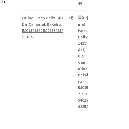
lfi
Orjinal İveco Daily 14/19 Sağ
Dış Çamurluk Bakaliti
5801521530 5801762352
i
₺
1.815,00
00.