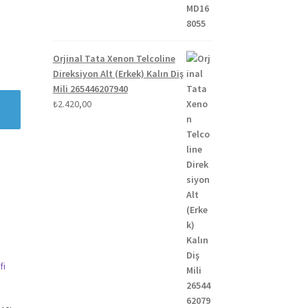
Orjinal Tata Xenon Telcoline
Direksiyon Alt (Erkek) Kalın Diş
Mili 265446207940
₺
2.420,00