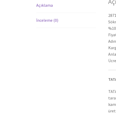
Aç
Açıklama
2871
İnceleme (0)
Sökm
%100
Fiya
Adın
Karg
Anla
Ücre
TAT
TATA
tara
kamy
üret