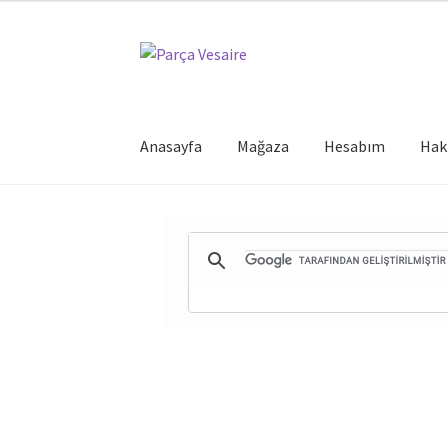
Dolaşıma
İçeriğe
geç
geç
Anasayfa
Mağaza
Hesabım
Hak