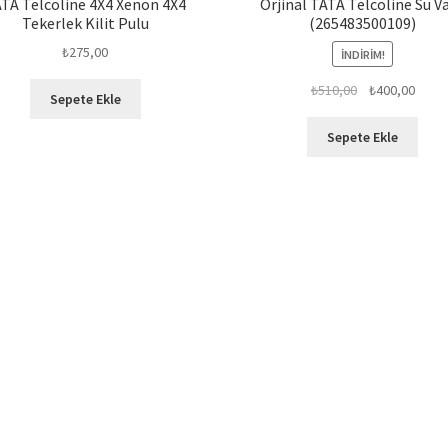
TA Telcoline 4X4 Xenon 4X4
Orjinal TATA Telcoline Su Va
Tekerlek Kilit Pulu
(265483500109)
₺
275,00
İNDIRIM!
Orijinal
Şu
₺
510,00
₺
400,00
Sepete Ekle
fiyat:
andak
₺510,00.
fiyat:
Sepete Ekle
₺400,