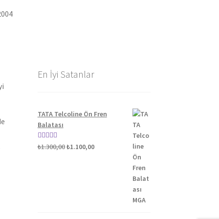
2004
En İyi Satanlar
yi
TATA Telcoline Ön Fren
de
Balatası
Orijinal
Şu
5 üzerinden
₺
1.300,00
₺
1.100,00
fiyat:
andaki
5.00
oy aldı
₺1.300,00.
fiyat:
₺1.100,00.