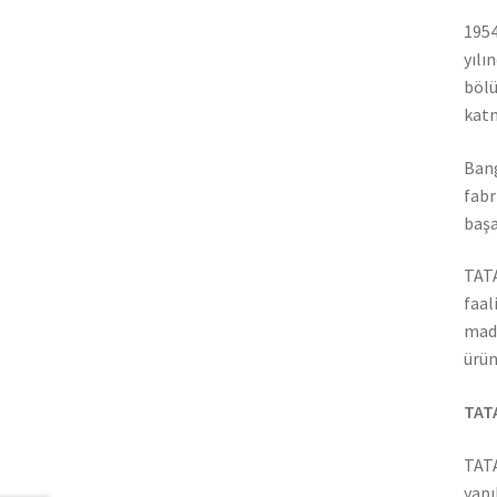
1954
yılı
bölü
katm
Bang
fabr
başa
TATA
faal
madd
ürün
TATA
TATA
yapı