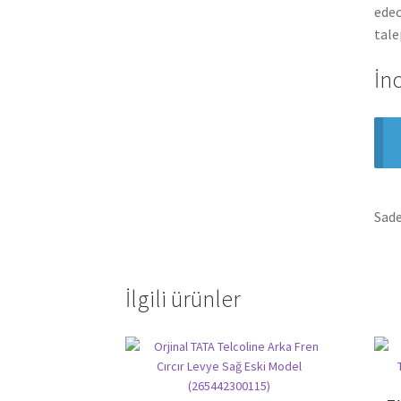
edec
tale
İn
Sade
İlgili ürünler