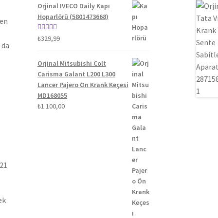
Orjinal IVECO Daily Kapı
Hoparlörü (5801473668)
len
5 üzerinden
₺
329,99
 da
5.00
oy aldı
Orjinal Mitsubishi Colt
Carisma Galant L200 L300
Lancer Pajero Ön Krank Keçesi
MD168055
₺
1.100,00
021
ek