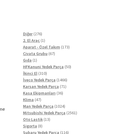
276
Diğer
276
ürün
1
2. El Araç
1
ürün
173
Aparat - Özel Takım
173
67
ürün
Civata Grubu
67
1
ürün
Gıda
1
ürün
50
HFKanuni Yedek Parça
50
310
ürün
İkinci El
310
ürün
1466
İveco Yedek Parça
1466
71
ürün
Karsan Yedek Parça
71
36
ürün
Kasa Ekipmanları
36
47
ürün
Klima
47
ürün
1024
Man Yedek Parça
1024
kme
ürün
2561
Mitsubishi Yedek Parça
2561
13
ürün
Oto Lastik
13
8
ürün
Sigorta
8
ürün
116
Subaru Yedek Parça
116