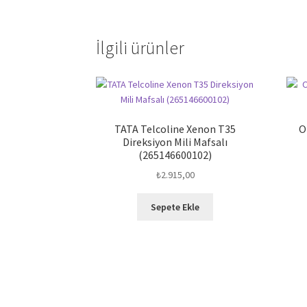
İlgili ürünler
TATA Telcoline Xenon T35
O
Direksiyon Mili Mafsalı
(265146600102)
₺
2.915,00
Sepete Ekle