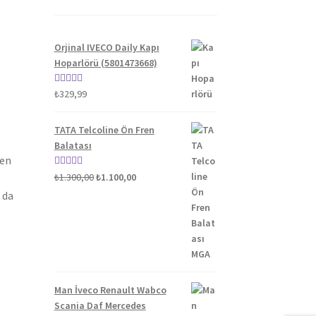
Orjinal IVECO Daily Kapı
Hoparlörü (5801473668)
5 üzerinden
₺
329,99
5.00
oy aldı
TATA Telcoline Ön Fren
Balatası
len
Orijinal
Şu
5 üzerinden
₺
1.300,00
₺
1.100,00
fiyat:
andaki
5.00
oy aldı
 da
₺1.300,00.
fiyat:
₺1.100,00.
Man İveco Renault Wabco
Scania Daf Mercedes