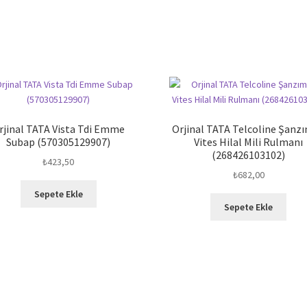
rjinal TATA Vista Tdi Emme
Orjinal TATA Telcoline Şanz
Subap (570305129907)
Vites Hilal Mili Rulmanı
(268426103102)
₺
423,50
₺
682,00
Sepete Ekle
Sepete Ekle