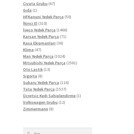
67
ürün
Civata Grubu
67
1
ürün
Gıda
1
ürün
50
HFKanuni Yedek Parça
50
310
ürün
İkinci El
310
ürün
1466
İveco Yedek Parça
1466
71
ürün
Karsan Yedek Parça
71
36
ürün
Kasa Ekipmanları
36
47
ürün
Klima
47
ürün
1024
Man Yedek Parça
1024
ürün
2561
Mitsubishi Yedek Parça
2561
13
ürün
Oto Lastik
13
8
ürün
Sigorta
8
ürün
116
Subaru Yedek Parça
116
1537
ürün
Tata Yedek Parça
1537
ürün
1
Ücretsiz Kedi Sahiplendirme
1
12
ürün
Volkswagen Grubu
12
8
ürün
Zimmermann
8
ürün
Arama: