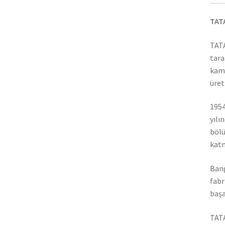
TAT
TATA
tara
kamy
üret
1954
yılı
bölü
katm
Bang
fabr
başa
TATA