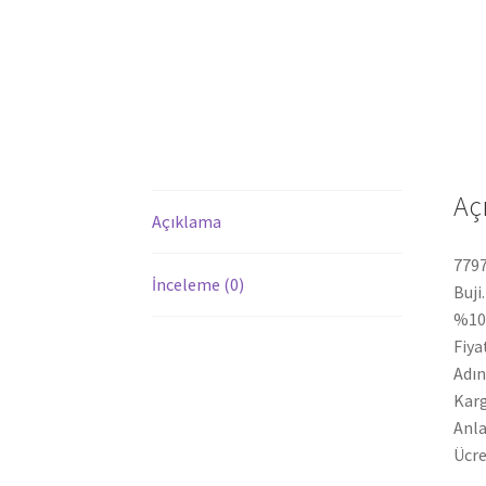
Aç
Açıklama
7797
İnceleme (0)
Buji
%100
Fiya
Adın
Karg
Anla
Ücre