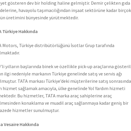
iyet gösteren dev bir holding haline gelmiştir. Demir çelikten gıda
elerine, havayolu taşımacılığından inşaat sektörüne kadar birçok
ün üretimini bünyesinde yürütmektedir.
 Türkiye Hakkında
 Motors, Türkiye distribütörlüğünü İsotlar Grup tarafında
lmaktadır.
’li yılların başlarında binek ve özellikle pick-up araçlarına gösteri
n ilgi nedeniyle markanın Türkiye genelinde satış ve servis ağı
lmuştur. TATA markası Türkiye’deki müşterilerine satış sonrasında
n hizmet sağlamak amacıyla, ülke genelinde Yol Yardım hizmeti
ektedir. Bu hizmetler, TATA marka araç sahiplerine araç
lmesinden konaklama ve muadil araç sağlanmaya kadar geniş bir
azede hizmetler sunulmuştur.
a Vesaire Hakkında