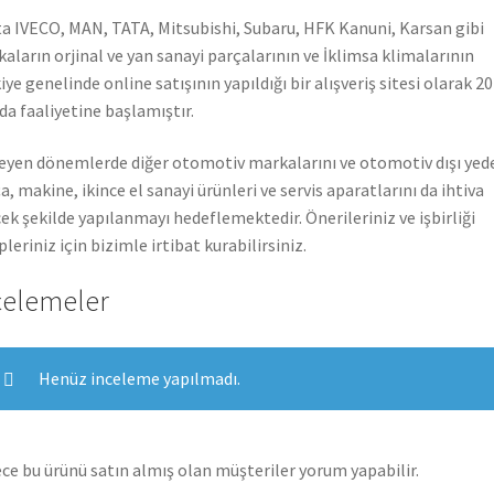
a IVECO, MAN, TATA, Mitsubishi, Subaru, HFK Kanuni, Karsan gibi
aların orjinal ve yan sanayi parçalarının ve İklimsa klimalarının
iye genelinde online satışının yapıldığı bir alışveriş sitesi olarak 2
nda faaliyetine başlamıştır.
leyen dönemlerde diğer otomotiv markalarını ve otomotiv dışı yed
a, makine, ikince el sanayi ürünleri ve servis aparatlarını da ihtiva
ek şekilde yapılanmayı hedeflemektedir. Önerileriniz ve işbirliği
pleriniz için bizimle irtibat kurabilirsiniz.
celemeler
Henüz inceleme yapılmadı.
ce bu ürünü satın almış olan müşteriler yorum yapabilir.