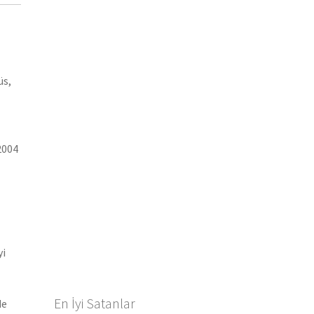
üs,
2004
yi
En İyi Satanlar
de