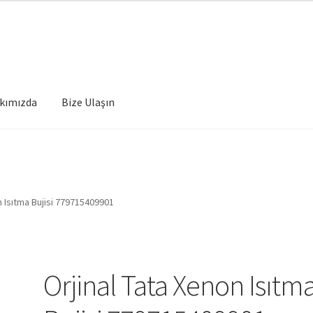
kımızda
Bize Ulaşın
n Isıtma Bujisi 779715409901
Orjinal Tata Xenon Isıtm