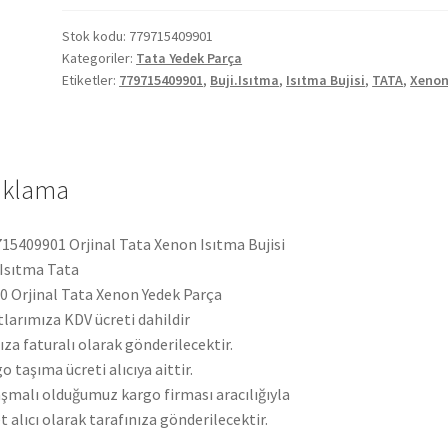
Isıtma
Bujisi
Stok kodu:
779715409901
Kategoriler:
Tata Yedek Parça
779715409901
Etiketler:
779715409901
,
Buji.Isıtma
,
Isıtma Bujisi
,
TATA
,
Xeno
adet
ıklama
15409901 Orjinal Tata Xenon Isıtma Bujisi
.Isıtma Tata
 Orjinal Tata Xenon Yedek Parça
tlarımıza KDV ücreti dahildir
ıza faturalı olarak gönderilecektir.
o taşıma ücreti alıcıya aittir.
şmalı olduğumuz kargo firması aracılığıyla
t alıcı olarak tarafınıza gönderilecektir.