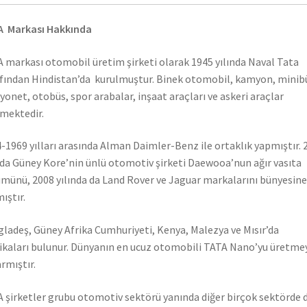
A Markası Hakkında
 markası otomobil üretim şirketi olarak 1945 yılında Naval Tata
fından Hindistan’da kurulmuştur. Binek otomobil, kamyon, minib
onet, otobüs, spor arabalar, inşaat araçları ve askeri araçlar
mektedir.
-1969 yılları arasında Alman Daimler-Benz ile ortaklık yapmıştır. 
nda Güney Kore’nin ünlü otomotiv şirketi Daewooa’nun ağır vasıta
münü, 2008 yılında da Land Rover ve Jaguar markalarını bünyesine
ıştır.
ladeş, Güney Afrika Cumhuriyeti, Kenya, Malezya ve Mısır’da
ikaları bulunur. Dünyanın en ucuz otomobili TATA Nano’yu üretme
rmıştır.
 şirketler grubu otomotiv sektörü yanında diğer birçok sektörde 