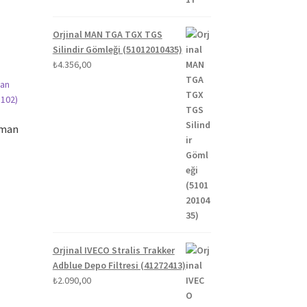
Orjinal MAN TGA TGX TGS
Silindir Gömleği (51012010435)
₺
4.356,00
ıman
Orjinal IVECO Stralis Trakker
Adblue Depo Filtresi (41272413)
₺
2.090,00