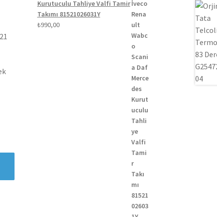
Kurutuculu Tahliye Valfi Tamir
Takımı 81521026031Y
₺
990,00
021
ek