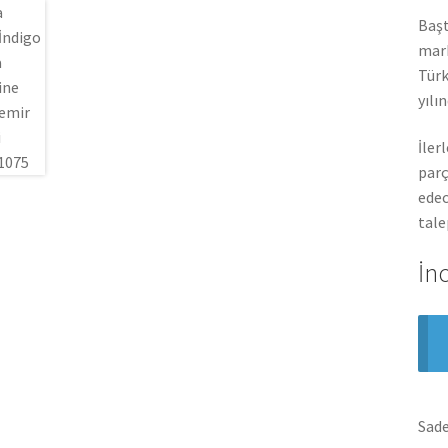
Başt
mark
Türk
yılı
İler
parç
edec
tale
İn
Sade