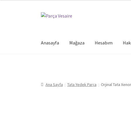
Dolaşıma
İçeriğe
geç
geç
Anasayfa
Mağaza
Hesabım
Hak
Ana Sayfa
Tata Yedek Parça
Orjinal Tata Xeno