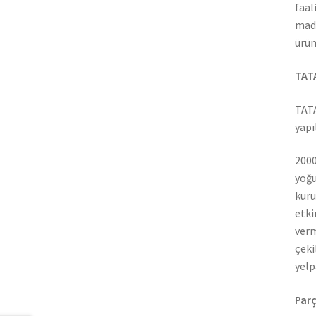
faal
madd
ürün
TATA
TATA
yapı
2000
yoğu
kuru
etki
verm
çeki
yelp
Parç