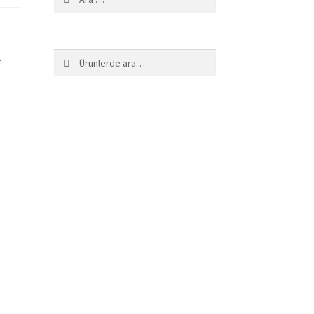
n
Ara:
Ara