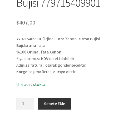
Bujisi 779715409901
₺
407,00
779715409901
Orjinal
Tata
Xenon
Isıtma Bujisi
Buji.Isıtma
Tata
%100
Orjinal
Tata
Xenon
Fiyatlarımıza
KDV
ücreti dahildir
Adınıza
faturalı
olarak gönderilecektir.
Kargo
taşıma ücreti
alıcıya
aittir.
6 adet stokta
Orjinal
Sepete Ekle
Tata
Xenon