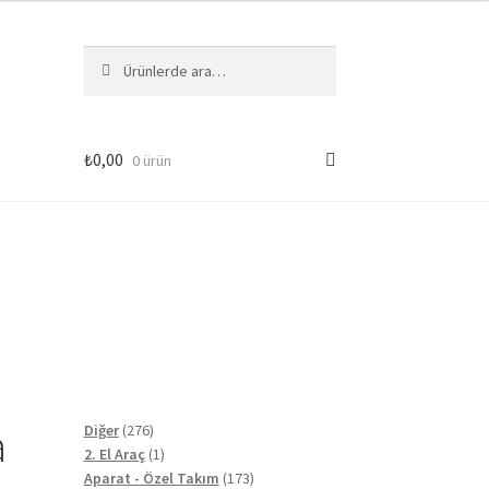
Ara:
Ara
₺
0,00
0 ürün
a
276
Diğer
276
ürün
1
2. El Araç
1
ürün
173
Aparat - Özel Takım
173