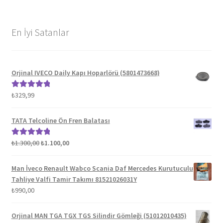
En İyi Satanlar
Orjinal IVECO Daily Kapı Hoparlörü (5801473668)
₺
329,99
5 üzerinden
5.00
oy aldı
TATA Telcoline Ön Fren Balatası
Orijinal
Şu
₺
1.300,00
₺
1.100,00
5 üzerinden
fiyat:
andaki
5.00
oy aldı
₺1.300,00.
fiyat:
Man İveco Renault Wabco Scania Daf Mercedes Kurutuculu
₺1.100,00.
Tahliye Valfi Tamir Takımı 81521026031Y
₺
990,00
Orjinal MAN TGA TGX TGS Silindir Gömleği (51012010435)