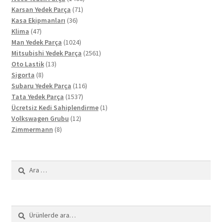
71
ürün
Karsan Yedek Parça
71
36
ürün
Kasa Ekipmanları
36
47
ürün
Klima
47
ürün
1024
Man Yedek Parça
1024
ürün
2561
Mitsubishi Yedek Parça
2561
13
ürün
Oto Lastik
13
8
ürün
Sigorta
8
ürün
116
Subaru Yedek Parça
116
1537
ürün
Tata Yedek Parça
1537
ürün
1
Ücretsiz Kedi Sahiplendirme
1
12
ürün
Volkswagen Grubu
12
8
ürün
Zimmermann
8
ürün
Arama:
Ara:
Ara