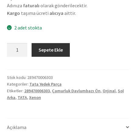
Adınıza
faturalı
olarak gönderilecektir.
Kargo
taşıma ücreti
alıcıya
aittir.
2 adet stokta
Orjinal
Sepete Ekle
Tata
Xenon
Sol
Arka
Stok kodu:
289470006303
Kategoriler:
Tata Yedek Parça
Çamurluk
Etiketler:
289470006303
,
Çamurluk Davlumbazı Ön
,
Orjinal
,
Sol
Davlumbazı
Arka
,
TATA
,
Xenon
Ön
289470006303
adet
Açıklama