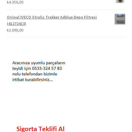
₺
4.356,00
Orjinal IVECO Stralis Trakker Adblue Depo Filtresi
(41272413)
₺
2.090,00