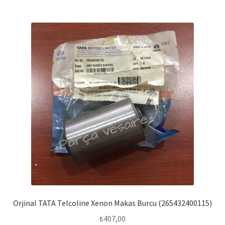
Orjinal TATA Telcoline Xenon Makas Burcu (265432400115)
₺
407,00