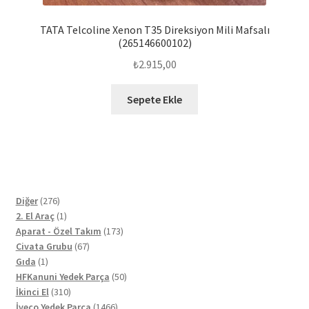
TATA Telcoline Xenon T35 Direksiyon Mili Mafsalı
(265146600102)
₺
2.915,00
Sepete Ekle
276
Diğer
276
ürün
1
2. El Araç
1
ürün
173
Aparat - Özel Takım
173
67
ürün
Civata Grubu
67
1
ürün
Gıda
1
ürün
50
HFKanuni Yedek Parça
50
310
ürün
İkinci El
310
ürün
1466
İveco Yedek Parça
1466