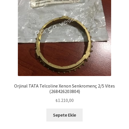
Orjinal TATA Telcoline Xenon Senkromenç 2/5 Vites
(268426203804)
₺
1.210,00
Sepete Ekle