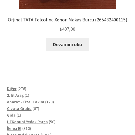
Orjinal TATA Telcoline Xenon Makas Burcu (265432400115)
₺
407,00
Devamını oku
276
Diğer
276
ürün
1
2. El Araç
1
ürün
173
Aparat - Özel Takım
173
67
ürün
Civata Grubu
67
1
ürün
Gıda
1
ürün
50
HFKanuni Yedek Parça
50
310
ürün
İkinci El
310
ürün
1466
İveco Yedek Parça
1466