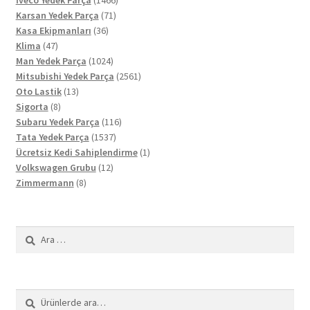
71
ürün
Karsan Yedek Parça
71
36
ürün
Kasa Ekipmanları
36
47
ürün
Klima
47
ürün
1024
Man Yedek Parça
1024
ürün
2561
Mitsubishi Yedek Parça
2561
13
ürün
Oto Lastik
13
8
ürün
Sigorta
8
ürün
116
Subaru Yedek Parça
116
1537
ürün
Tata Yedek Parça
1537
ürün
1
Ücretsiz Kedi Sahiplendirme
1
12
ürün
Volkswagen Grubu
12
8
ürün
Zimmermann
8
ürün
Arama:
Ara:
Ara