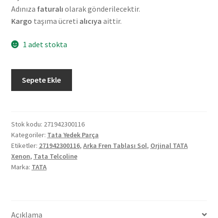
Adınıza
faturalı
olarak gönderilecektir.
Kargo
taşıma ücreti
alıcıya
aittir.
1 adet stokta
Orjinal
Sepete Ekle
Tata
Xenon
Tata
Telcoline
Stok kodu:
271942300116
Kategoriler:
Tata Yedek Parça
Arka
Etiketler:
271942300116
,
Arka Fren Tablası Sol
,
Orjinal TATA
Fren
Xenon
,
Tata Telcoline
Tablası
Marka:
TATA
Sol
271942300116
adet
Açıklama