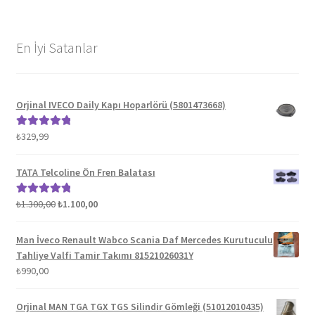
En İyi Satanlar
Orjinal IVECO Daily Kapı Hoparlörü (5801473668)
₺
329,99
5 üzerinden
5.00
oy aldı
TATA Telcoline Ön Fren Balatası
Orijinal
Şu
₺
1.300,00
₺
1.100,00
5 üzerinden
fiyat:
andaki
5.00
oy aldı
₺1.300,00.
fiyat:
Man İveco Renault Wabco Scania Daf Mercedes Kurutuculu
₺1.100,00.
Tahliye Valfi Tamir Takımı 81521026031Y
₺
990,00
Orjinal MAN TGA TGX TGS Silindir Gömleği (51012010435)