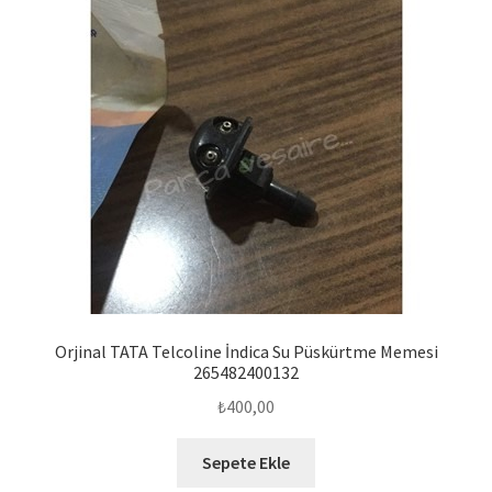
Orjinal TATA Telcoline İndica Su Püskürtme Memesi
265482400132
₺
400,00
Sepete Ekle