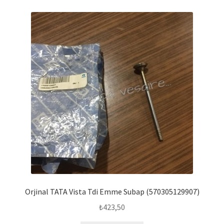
Orjinal TATA Vista Tdi Emme Subap (570305129907)
₺
423,50