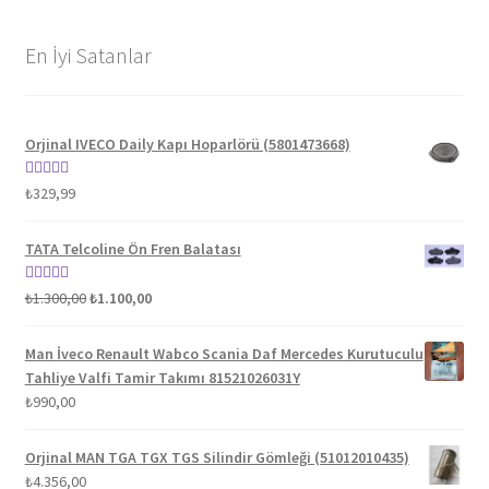
En İyi Satanlar
Orjinal IVECO Daily Kapı Hoparlörü (5801473668)
5 üzerinden
₺
329,99
5.00
oy aldı
TATA Telcoline Ön Fren Balatası
Orijinal
Şu
5 üzerinden
₺
1.300,00
₺
1.100,00
fiyat:
andaki
5.00
oy aldı
₺1.300,00.
fiyat:
Man İveco Renault Wabco Scania Daf Mercedes Kurutuculu
₺1.100,00.
Tahliye Valfi Tamir Takımı 81521026031Y
₺
990,00
Orjinal MAN TGA TGX TGS Silindir Gömleği (51012010435)
₺
4.356,00