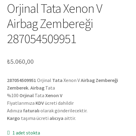
Orjinal Tata Xenon V
Airbag Zembereği
287054509951
₺
5.060,00
287054509951
Orjinal
Tata
Xenon V
Airbag Zembereği
Zemberek. Airbag
Tata
%100
Orjinal
Tata
Xenon V
Fiyatlarımıza
KDV
ücreti dahildir
Adınıza
faturalı
olarak gönderilecektir.
Kargo
taşıma ücreti
alıcıya
aittir.
1 adet stokta