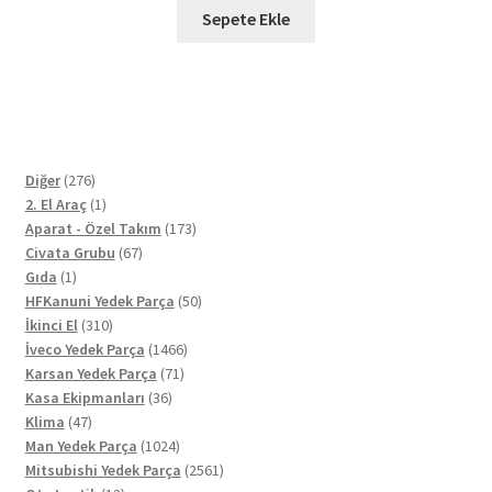
Sepete Ekle
276
Diğer
276
ürün
1
2. El Araç
1
ürün
173
Aparat - Özel Takım
173
67
ürün
Civata Grubu
67
1
ürün
Gıda
1
ürün
50
HFKanuni Yedek Parça
50
310
ürün
İkinci El
310
ürün
1466
İveco Yedek Parça
1466
71
ürün
Karsan Yedek Parça
71
36
ürün
Kasa Ekipmanları
36
47
ürün
Klima
47
ürün
1024
Man Yedek Parça
1024
ürün
2561
Mitsubishi Yedek Parça
2561