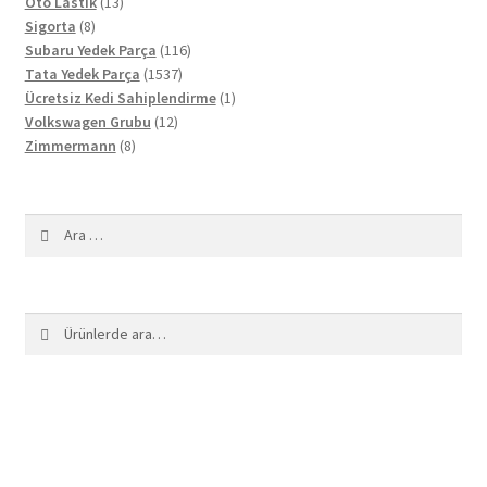
13
ürün
Oto Lastik
13
8
ürün
Sigorta
8
ürün
116
Subaru Yedek Parça
116
1537
ürün
Tata Yedek Parça
1537
ürün
1
Ücretsiz Kedi Sahiplendirme
1
12
ürün
Volkswagen Grubu
12
8
ürün
Zimmermann
8
ürün
Arama:
Ara:
Ara