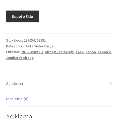
Orjinal
Sepete Ekle
Tata
Xenon
V
Airbag
Stok kodu:
287054509951
Kategoriler:
Tata Yedek Parça
Zembereği
Etiketler:
287054509951
,
Airbag Zembereği
,
TATA
,
Xenon
,
Xenon V
,
287054509951
Zemberek Airbag
adet
Açıklama
İnceleme (0)
Açıklama