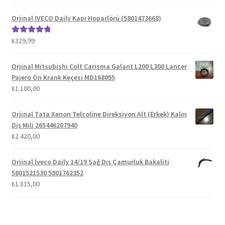
fiyat:
andaki
5.00
oy aldı
₺1.300,00.
fiyat:
Orjinal IVECO Daily Kapı Hoparlörü (5801473668)
₺1.100,00.
₺
329,99
5 üzerinden
5.00
oy aldı
Orjinal Mitsubishi Colt Carisma Galant L200 L300 Lancer
Pajero Ön Krank Keçesi MD168055
₺
1.100,00
Orjinal Tata Xenon Telcoline Direksiyon Alt (Erkek) Kalın
Diş Mili 265446207940
₺
2.420,00
Orjinal İveco Daily 14/19 Sağ Dış Çamurluk Bakaliti
5801521530 5801762352
₺
1.815,00