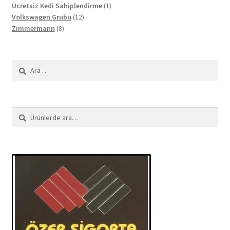
ürün
1
Ücretsiz Kedi Sahiplendirme
1
12
ürün
Volkswagen Grubu
12
8
ürün
Zimmermann
8
ürün
Arama:
Ara:
Ara