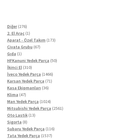
276
Diğer
276
ürün
1
2. El Araç
1
ürün
173
Aparat - Özel Takım
173
67
ürün
Civata Grubu
67
1
ürün
Gıda
1
ürün
50
HFKanuni Yedek Parça
50
310
ürün
İkinci El
310
ürün
1466
İveco Yedek Parça
1466
71
ürün
Karsan Yedek Parça
71
36
ürün
Kasa Ekipmanları
36
47
ürün
Klima
47
ürün
1024
Man Yedek Parça
1024
ürün
2561
Mitsubishi Yedek Parça
2561
13
ürün
Oto Lastik
13
8
ürün
Sigorta
8
ürün
116
Subaru Yedek Parça
116
1537
ürün
Tata Yedek Parça
1537