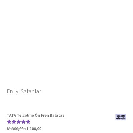
En İyi Satanlar
TATA Telcoline Ön Fren Balatası
Orijinal
Şu
₺
1.300,00
₺
1.100,00
5 üzerinden