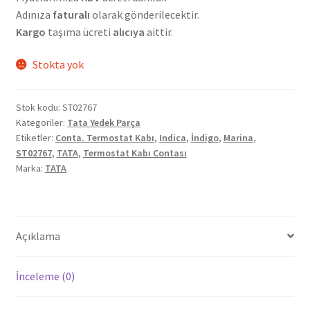
Adınıza
faturalı
olarak gönderilecektir.
Kargo
taşıma ücreti
alıcıya
aittir.
Stokta yok
Stok kodu:
ST02767
Kategoriler:
Tata Yedek Parça
Etiketler:
Conta. Termostat Kabı
,
Indica
,
İndigo
,
Marina
,
ST02767
,
TATA
,
Termostat Kabı Contası
Marka:
TATA
Açıklama
İnceleme (0)