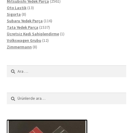
ürün
2561
Mitsubishi Yedek Parça
2561
13
ürün
Oto Lastik
13
8
ürün
Sigorta
8
ürün
116
Subaru Yedek Parça
116
1537
ürün
Tata Yedek Parça
1537
ürün
1
Ücretsiz Kedi Sahiplendirme
1
12
ürün
Volkswagen Grubu
12
8
ürün
Zimmermann
8
ürün
Arama:
Ara:
Ara