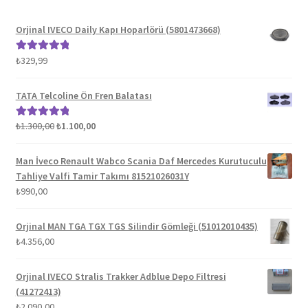
Orjinal IVECO Daily Kapı Hoparlörü (5801473668)
₺
329,99
5 üzerinden
5.00
oy aldı
TATA Telcoline Ön Fren Balatası
Orijinal
Şu
₺
1.300,00
₺
1.100,00
5 üzerinden
fiyat:
andaki
5.00
oy aldı
₺1.300,00.
fiyat:
Man İveco Renault Wabco Scania Daf Mercedes Kurutuculu
₺1.100,00.
Tahliye Valfi Tamir Takımı 81521026031Y
₺
990,00
Orjinal MAN TGA TGX TGS Silindir Gömleği (51012010435)
₺
4.356,00
Orjinal IVECO Stralis Trakker Adblue Depo Filtresi
(41272413)
₺
2.090,00