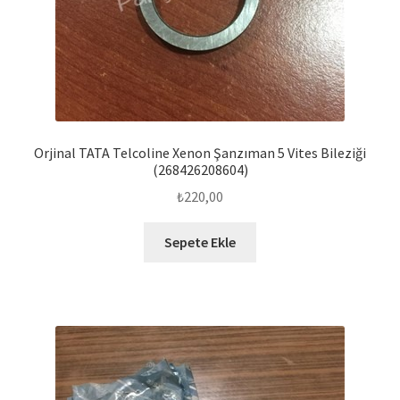
Orjinal TATA Telcoline Xenon Şanzıman 5 Vites Bileziği
(268426208604)
₺
220,00
Sepete Ekle