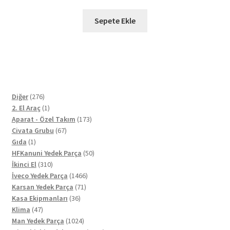
fiyat:
andaki
₺510,00.
fiyat:
Sepete Ekle
₺400,00.
276
Diğer
276
ürün
1
2. El Araç
1
ürün
173
Aparat - Özel Takım
173
67
ürün
Civata Grubu
67
1
ürün
Gıda
1
ürün
50
HFKanuni Yedek Parça
50
310
ürün
İkinci El
310
ürün
1466
İveco Yedek Parça
1466
71
ürün
Karsan Yedek Parça
71
36
ürün
Kasa Ekipmanları
36
47
ürün
Klima
47
ürün
1024
Man Yedek Parça
1024