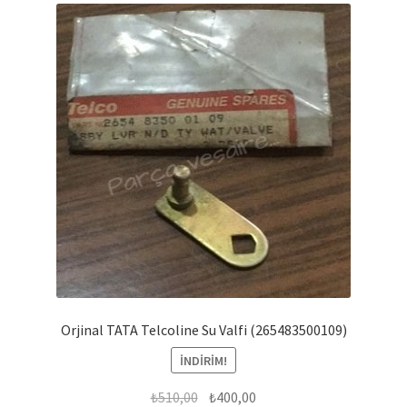
Orjinal TATA Telcoline Su Valfi (265483500109)
İNDIRIM!
Orijinal
Şu
₺
510,00
₺
400,00