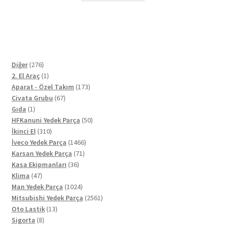
276
Diğer
276
ürün
1
2. El Araç
1
ürün
173
Aparat - Özel Takım
173
67
ürün
Civata Grubu
67
1
ürün
Gıda
1
ürün
50
HFKanuni Yedek Parça
50
310
ürün
İkinci El
310
ürün
1466
İveco Yedek Parça
1466
71
ürün
Karsan Yedek Parça
71
36
ürün
Kasa Ekipmanları
36
47
ürün
Klima
47
ürün
1024
Man Yedek Parça
1024
ürün
2561
Mitsubishi Yedek Parça
2561
13
ürün
Oto Lastik
13
8
ürün
Sigorta
8