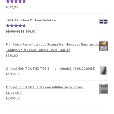
₺
329,99
5 üzerinden
5.00
oy aldı
TATA Telcoline Ön Fren Balatası
Orijinal
Şu
₺
1.300,00
₺
1.100,00
5 üzerinden
fiyat:
andaki
5.00
oy aldı
₺1.300,00.
fiyat:
Man İveco Renault Wabco Scania Daf Mercedes Kurutuculu
₺1.100,00.
Tahliye Valfi Tamir Takımı 81521026031Y
₺
990,00
Orjinal MAN TGA TGX TGS Silindir Gömleği (51012010435)
₺
4.356,00
Orjinal IVECO Stralis Trakker Adblue Depo Filtresi
(41272413)
₺
2.090,00