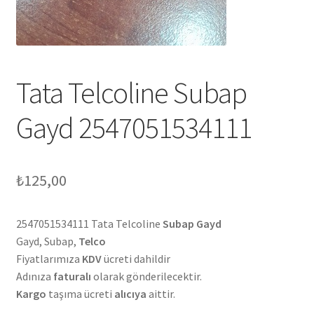
Tata Telcoline Subap
Gayd 2547051534111
₺
125,00
2547051534111 Tata Telcoline
Subap Gayd
Gayd, Subap,
Telco
Fiyatlarımıza
KDV
ücreti dahildir
Adınıza
faturalı
olarak gönderilecektir.
Kargo
taşıma ücreti
alıcıya
aittir.