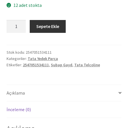
12 adet stokta
Tata
Sepete Ekle
Telcoline
Subap
Gayd
2547051534111
Stok kodu:
2547051534111
Kategoriler:
Tata Yedek Parça
adet
Etiketler:
2547051534111
,
Subap Gayd
,
Tata Telcoline
Açıklama
İnceleme (0)