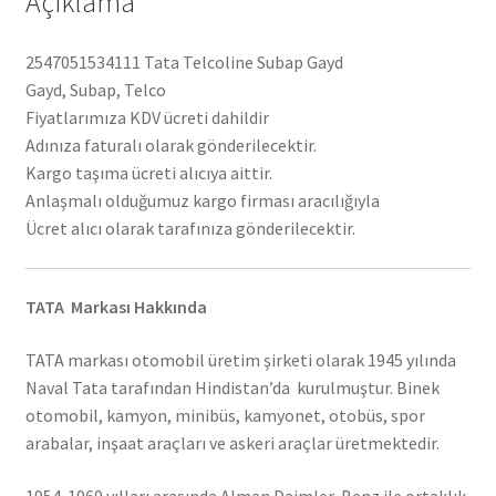
Açıklama
2547051534111 Tata Telcoline Subap Gayd
Gayd, Subap, Telco
Fiyatlarımıza KDV ücreti dahildir
Adınıza faturalı olarak gönderilecektir.
Kargo taşıma ücreti alıcıya aittir.
Anlaşmalı olduğumuz kargo firması aracılığıyla
Ücret alıcı olarak tarafınıza gönderilecektir.
TATA Markası Hakkında
TATA markası otomobil üretim şirketi olarak 1945 yılında
Naval Tata tarafından Hindistan’da kurulmuştur. Binek
otomobil, kamyon, minibüs, kamyonet, otobüs, spor
arabalar, inşaat araçları ve askeri araçlar üretmektedir.
1954-1969 yılları arasında Alman Daimler-Benz ile ortaklık