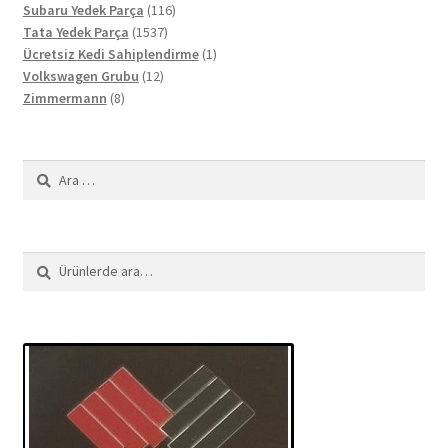
ürün
116
Subaru Yedek Parça
116
1537
ürün
Tata Yedek Parça
1537
ürün
1
Ücretsiz Kedi Sahiplendirme
1
12
ürün
Volkswagen Grubu
12
8
ürün
Zimmermann
8
ürün
Arama:
Ara:
Ara