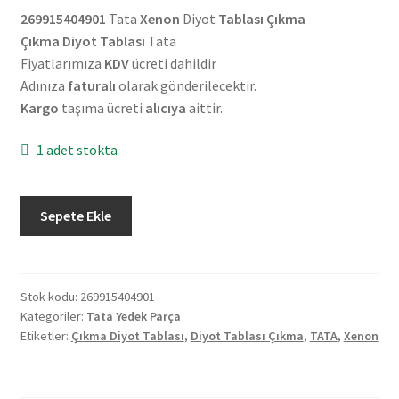
269915404901
Tata
Xenon
Diyot
Tablası Çıkma
Çıkma Diyot Tablası
Tata
Fiyatlarımıza
KDV
ücreti dahildir
Adınıza
faturalı
olarak gönderilecektir.
Kargo
taşıma ücreti
alıcıya
aittir.
1 adet stokta
Tata
Sepete Ekle
Xenon
Diyot
Tablası
Çıkma
Stok kodu:
269915404901
Kategoriler:
Tata Yedek Parça
269915404901
Etiketler:
Çıkma Diyot Tablası
,
Diyot Tablası Çıkma
,
TATA
,
Xenon
adet