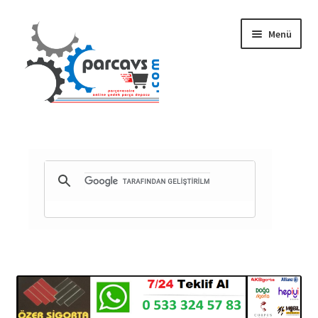
Dolaşıma
İçeriğe
Menü
geç
geç
Gizlilik ve Güvenlik
Mesafeli Satış Sözleşmesi
İade ve Teslimat Şartları
Ürün Gönderimi ve Saatleri