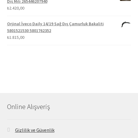
Diş Mili 265446207940
₺
2.420,00
Orjinal İveco Daily 14/19 Sağ Dış Çamurluk Bakaliti
5801521530 5801762352
₺
1.815,00
Online Alışveriş
Gizlilik ve Güvenlik