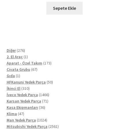
Sepete Ekle
276
Diğer
276
ürün
1
2. El Araç
1
ürün
173
Aparat - Özel Takım
173
67
ürün
Civata Grubu
67
1
ürün
Gıda
1
ürün
50
HFKanuni Yedek Parça
50
310
ürün
İkinci El
310
ürün
1466
İveco Yedek Parça
1466
71
ürün
Karsan Yedek Parça
71
36
ürün
Kasa Ekipmanları
36
47
ürün
Klima
47
ürün
1024
Man Yedek Parça
1024
ürün
2561
Mitsubishi Yedek Parça
2561