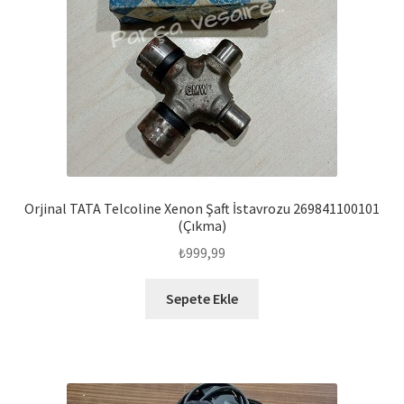
Orjinal TATA Telcoline Xenon Şaft İstavrozu 269841100101
(Çıkma)
₺
999,99
Sepete Ekle