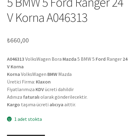
5 BMW 5 Ford Ranger 24
V Korna A046313
₺
660,00
A046313
VolksWagen Bora
Mazda
5 BMW 5
Ford
Ranger
24
V Korna
Korna
VolksWagen
BMW
Mazda
Üretici Firma:
Klaxon
Fiyatlarımıza
KDV
ücreti dahildir
Adınıza
faturalı
olarak gönderilecektir.
Kargo
taşıma ücreti
alıcıya
aittir.
1 adet stokta