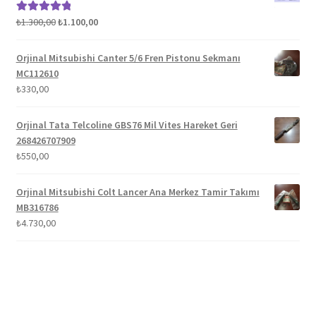
Orijinal
Şu
₺
1.300,00
₺
1.100,00
5 üzerinden
fiyat:
andaki
5.00
oy aldı
₺1.300,00.
fiyat:
Orjinal Mitsubishi Canter 5/6 Fren Pistonu Sekmanı
₺1.100,00.
MC112610
₺
330,00
Orjinal Tata Telcoline GBS76 Mil Vites Hareket Geri
268426707909
₺
550,00
Orjinal Mitsubishi Colt Lancer Ana Merkez Tamir Takımı
MB316786
₺
4.730,00