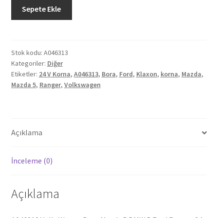
VolksWagen
Sepete Ekle
Bora
Mazda
5
BMW
Stok kodu:
A046313
Kategoriler:
Diğer
5
Etiketler:
24 V Korna
,
A046313
,
Bora
,
Ford
,
Klaxon
,
korna
,
Mazda
,
Ford
Mazda 5
,
Ranger
,
Volkswagen
Ranger
24
V
Korna
Açıklama
A046313
adet
İnceleme (0)
Açıklama