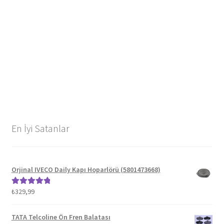
En İyi Satanlar
Orjinal IVECO Daily Kapı Hoparlörü (5801473668)
₺
329,99
5 üzerinden
5.00
oy aldı
TATA Telcoline Ön Fren Balatası