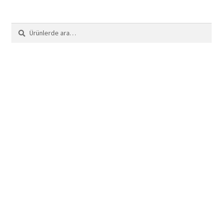
Ara:
Ara