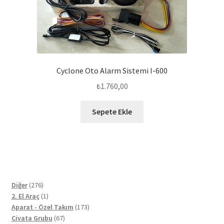
Cyclone Oto Alarm Sistemi I-600
₺
1.760,00
Sepete Ekle
276
Diğer
276
ürün
1
2. El Araç
1
ürün
173
Aparat - Özel Takım
173
67
ürün
Civata Grubu
67