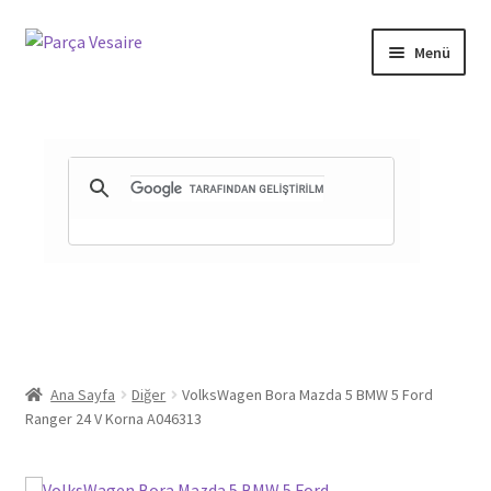
Dolaşıma
İçeriğe
Menü
geç
geç
Gizlilik ve Güvenlik
Mesafeli Satış Sözleşmesi
İade ve Teslimat Şartları
Ürün Gönderimi ve Saatleri
Ana Sayfa
Diğer
VolksWagen Bora Mazda 5 BMW 5 Ford
Ranger 24 V Korna A046313