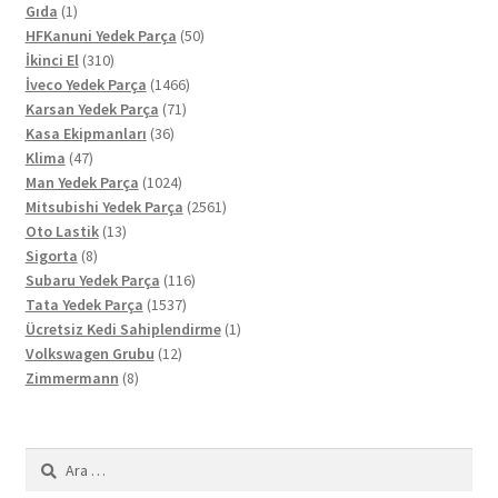
1
ürün
Gıda
1
ürün
50
HFKanuni Yedek Parça
50
310
ürün
İkinci El
310
ürün
1466
İveco Yedek Parça
1466
71
ürün
Karsan Yedek Parça
71
36
ürün
Kasa Ekipmanları
36
47
ürün
Klima
47
ürün
1024
Man Yedek Parça
1024
ürün
2561
Mitsubishi Yedek Parça
2561
13
ürün
Oto Lastik
13
8
ürün
Sigorta
8
ürün
116
Subaru Yedek Parça
116
1537
ürün
Tata Yedek Parça
1537
ürün
1
Ücretsiz Kedi Sahiplendirme
1
12
ürün
Volkswagen Grubu
12
8
ürün
Zimmermann
8
ürün
Arama: