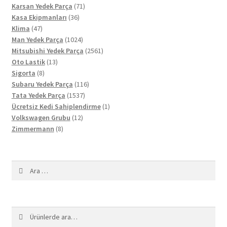
71
ürün
Karsan Yedek Parça
71
36
ürün
Kasa Ekipmanları
36
47
ürün
Klima
47
ürün
1024
Man Yedek Parça
1024
ürün
2561
Mitsubishi Yedek Parça
2561
13
ürün
Oto Lastik
13
8
ürün
Sigorta
8
ürün
116
Subaru Yedek Parça
116
1537
ürün
Tata Yedek Parça
1537
ürün
1
Ücretsiz Kedi Sahiplendirme
1
12
ürün
Volkswagen Grubu
12
8
ürün
Zimmermann
8
ürün
Arama:
Ara:
Ara