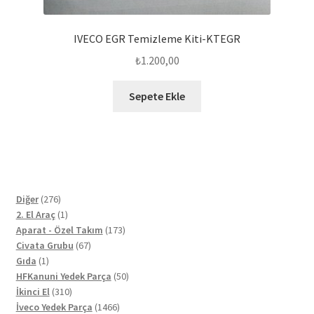
IVECO EGR Temizleme Kiti-KTEGR
₺
1.200,00
Sepete Ekle
276
Diğer
276
ürün
1
2. El Araç
1
ürün
173
Aparat - Özel Takım
173
67
ürün
Civata Grubu
67
1
ürün
Gıda
1
ürün
50
HFKanuni Yedek Parça
50
310
ürün
İkinci El
310
ürün
1466
İveco Yedek Parça
1466