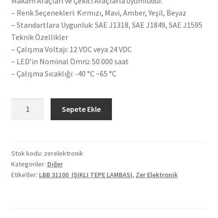
Makam Araçları ve Çekici Araçlarla uyumludur.
– Renk Seçenekleri: Kırmızı, Mavi, Amber, Yeşil, Beyaz
– Standartlara Uygunluk: SAE J1318, SAE J1849, SAE J1595
Teknik Özellikler
– Çalışma Voltajı: 12 VDC veya 24 VDC
– LED’in Nominal Ömrü: 50.000 saat
– Çalışma Sıcaklığı: -40 °C ~65 °C
Zer
Sepete Ekle
Elektronik
LBB
31100
IŞIKLI
Stok kodu:
zerelektronik
Kategoriler:
Diğer
TEPE
Etiketler:
LBB 31100 IŞIKLI TEPE LAMBASI
,
Zer Elektronik
LAMBASI
adet