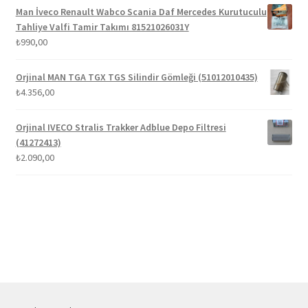
₺1.300,00.
fiyat:
Man İveco Renault Wabco Scania Daf Mercedes Kurutuculu
₺1.100,00.
Tahliye Valfi Tamir Takımı 81521026031Y
₺
990,00
Orjinal MAN TGA TGX TGS Silindir Gömleği (51012010435)
₺
4.356,00
Orjinal IVECO Stralis Trakker Adblue Depo Filtresi
(41272413)
₺
2.090,00