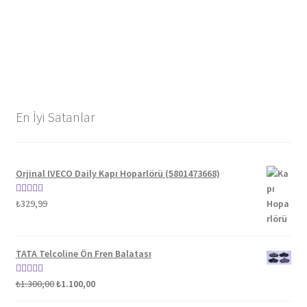
En İyi Satanlar
Orjinal IVECO Daily Kapı Hoparlörü (5801473668)
5 üzerinden
₺
329,99
5.00
oy aldı
TATA Telcoline Ön Fren Balatası
Orijinal
Şu
5 üzerinden
₺
1.300,00
₺
1.100,00
fiyat:
andaki
5.00
oy aldı