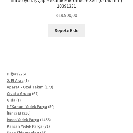
Mitutoyo Dış Çap Mekanik Mikrometre Seti (0-150 mm)
10391331
₺
19.900,00
Sepete Ekle
276
Diğer
276
ürün
1
2. El Araç
1
ürün
173
Aparat - Özel Takım
173
67
ürün
Civata Grubu
67
1
ürün
Gıda
1
ürün
50
HFKanuni Yedek Parça
50
310
ürün
İkinci El
310
ürün
1466
İveco Yedek Parça
1466
71
ürün
Karsan Yedek Parça
71
36
ürün
Kasa Ekipmanları
36