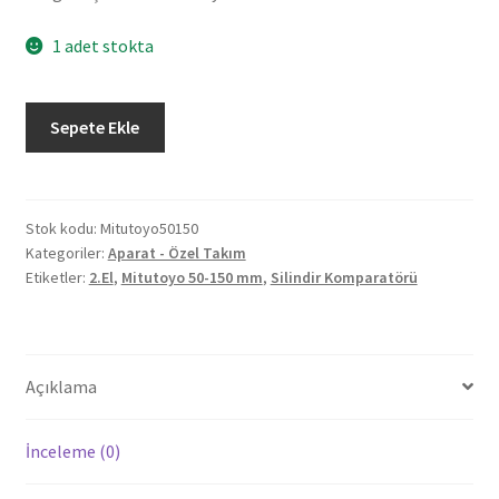
1 adet stokta
2.El
Sepete Ekle
Mitutoyo
Silindir
Komparatörü
50-
Stok kodu:
Mitutoyo50150
Kategoriler:
Aparat - Özel Takım
150
Etiketler:
2.El
,
Mitutoyo 50-150 mm
,
Silindir Komparatörü
mm
adet
Açıklama
İnceleme (0)