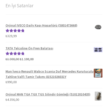
En İyi Satanlar
Orjinal IVECO Daily Kapı Hoparlörü (5801473668)
₺
329,99
5 üzerinden
5.00
oy aldı
TATA Telcoline Ön Fren Balatası
Orijinal
Şu
₺
1.300,00
₺
1.100,00
5 üzerinden
fiyat:
andaki
5.00
oy aldı
₺1.300,00.
fiyat:
Man İveco Renault Wabco Scania Daf Mercedes Kurutuculu
₺1.100,00.
Tahliye Valfi Tamir Takımı 81521026031Y
₺
990,00
Orjinal MAN TGA TGX TGS Silindir Gömleği (51012010435)
₺
4.356,00