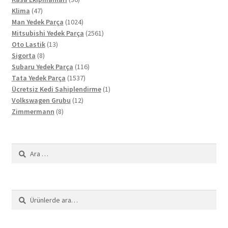
47
ürün
Klima
47
ürün
1024
Man Yedek Parça
1024
ürün
2561
Mitsubishi Yedek Parça
2561
13
ürün
Oto Lastik
13
8
ürün
Sigorta
8
ürün
116
Subaru Yedek Parça
116
1537
ürün
Tata Yedek Parça
1537
ürün
1
Ücretsiz Kedi Sahiplendirme
1
12
ürün
Volkswagen Grubu
12
8
ürün
Zimmermann
8
ürün
Arama:
Ara:
Ara