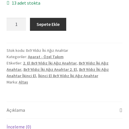
13 adet stokta
Altaş
Sepete Ekle
8x9
Yıldız
İki
Ağız
Stok kodu:
8x9 Yıldız İki Ağız Anahtar
Kategoriler:
Aparat - Özel Takım
Anahtar
Etiketler:
2. El 8x9 Yıldız İki Ağız Anahtar
,
8x9 Yıldız İki Ağız
2.El
Anahtar
,
8x9 Yıldız İki Ağız Anahtar 2. El
,
8x9 Yıldız İki Ağız
adet
Anahtar İkinci El
,
İkinci El 8x9 Yıldız İki Ağız Anahtar
Marka:
Altaş
Açıklama
İnceleme (0)