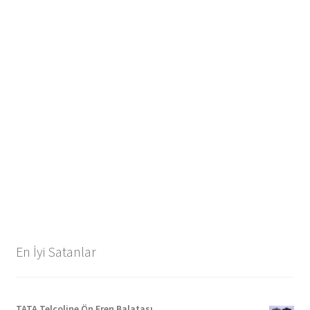
En İyi Satanlar
TATA Telcoline Ön Fren Balatası