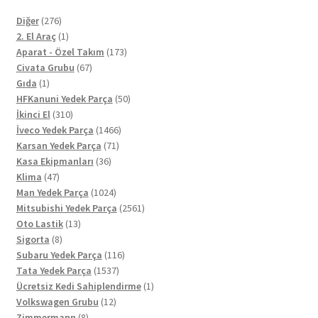
276
Diğer
276
ürün
1
2. El Araç
1
ürün
173
Aparat - Özel Takım
173
67
ürün
Civata Grubu
67
1
ürün
Gıda
1
ürün
50
HFKanuni Yedek Parça
50
310
ürün
İkinci El
310
ürün
1466
İveco Yedek Parça
1466
71
ürün
Karsan Yedek Parça
71
36
ürün
Kasa Ekipmanları
36
47
ürün
Klima
47
ürün
1024
Man Yedek Parça
1024
ürün
2561
Mitsubishi Yedek Parça
2561
13
ürün
Oto Lastik
13
8
ürün
Sigorta
8
ürün
116
Subaru Yedek Parça
116
1537
ürün
Tata Yedek Parça
1537
ürün
1
Ücretsiz Kedi Sahiplendirme
1
12
ürün
Volkswagen Grubu
12
8
ürün
Zimmermann
8