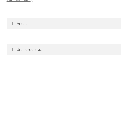
ürün
Arama:
Ara:
Ara