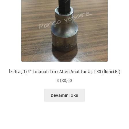
İzeltaş 1/4” Lokmalı Torx Allen Anahtar Uç T30 (İkinci El)
₺
130,00
Devamını oku