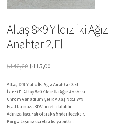
Altaş 8×9 Yıldız İki Ağız
Anahtar 2.El
Orijinal
Şu
₺
140,00
₺
115,00
fiyat:
andaki
Altaş
8×9 Yıldız İki Ağız Anahtar
2.El
₺140,00.
fiyat:
İkinci El
Altaş 8×9 Yıldız İki Ağız Anahtar
₺115,00.
Chrom Vanadium
Çelik
Altaş
No:1
8×9
Fiyatlarımıza
KDV
ücreti dahildir
Adınıza
faturalı
olarak gönderilecektir.
Kargo
taşıma ücreti
alıcıya
aittir.