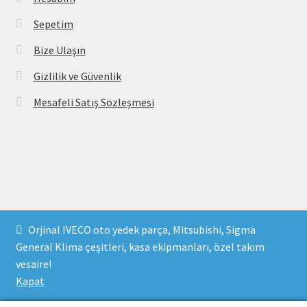
Sepetim
Bize Ulaşın
Gizlilik ve Güvenlik
Mesafeli Satış Sözleşmesi
Copyright 2021 © parcavs.com Tüm hakları saklıdır. Kredi
Orjinal IVECO oto yedek parça, Mitsubishi, Sigma
kartı bilgileriniz 256bit SSL sertifikası ile korunmaktadır.
General Klima çeşitleri, kasa ekipmanları, özel takım
vesaire!
Kapat