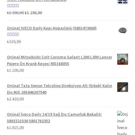
Orijinal
Şu
5 üzerinden
₺
1.300,00
₺
1.100,00
fiyat:
andaki
5.00
oy aldı
₺1.300,00.
fiyat:
Orjinal IVECO Daily Kapı Hoparlörü (5801473668)
₺1.100,00.
5 üzerinden
₺
329,99
5.00
oy aldı
Orjinal Mitsubishi Colt Carisma Galant L200 L300 Lancer
Pajero Ön Krank Keçesi MD168055
₺
1.100,00
Orjinal Tata Xenon Telcoline Direksiyon Alt (Erkek) Kalın
Diş Mili 265446207940
₺
2.420,00
Orjinal İveco Daily 14/19 Sağ Dış Çamurluk Bakaliti
5801521530 5801762352
₺
1.815,00