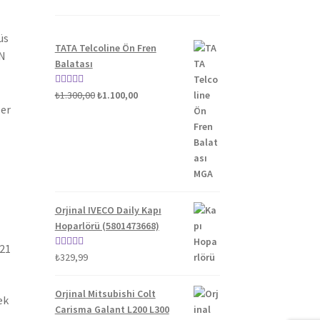
üs
TATA Telcoline Ön Fren
AN
Balatası
Orijinal
Şu
5 üzerinden
₺
1.300,00
₺
1.100,00
ler
fiyat:
andaki
5.00
oy aldı
₺1.300,00.
fiyat:
₺1.100,00.
Orjinal IVECO Daily Kapı
Hoparlörü (5801473668)
021
5 üzerinden
₺
329,99
5.00
oy aldı
Orjinal Mitsubishi Colt
ek
Carisma Galant L200 L300