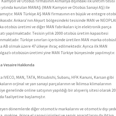
Kamyon ve Otobüs firmasının Almanya dışındaki ilk üretim tesisi
 yılında kurulan MANAŞ (MAN Kamyon ve Otobüs Sanayi AŞ) ile
amıştır. MAN Türkiye AŞ MAN firmasının en büyük ve entegre otob
ikasıdır. Ankara’nın Akyurt bölgesindeki tesisinde MAN ve NEOPL
a otobüs üretimi ve diğer MAN fabrikaları için elektronik parça
atı yapılmaktadır. Tesisin yıllık 2000 otobüs üretim kapasitesi
nmaktadır. Türkiye sınırları içerisinde üretilen MAN marka otobüs
a AB olmak üzere 47 ülkeye ihraç edilmektedir. Ayrıca ilk MAN
lgazlı otobüsün üretimi yine MAN Türkiye bünyesinde yapılmıştır.
a Vesaire Hakkında
a IVECO, MAN, TATA, Mitsubishi, Subaru, HFK Kanuni, Karsan gibi
aların orjinal ve yan sanayi parçalarının ve İklimsa klimalarının
iye genelinde online satışının yapıldığı bir alışveriş sitesi olarak 2
nda faaliyetine başlamıştır.
leyen dönemlerde diğer otomotiv markalarını ve otomotiv dışı yed
a, makine, ikince el sanayi ürünleri ve servis aparatlarını da ihtiva