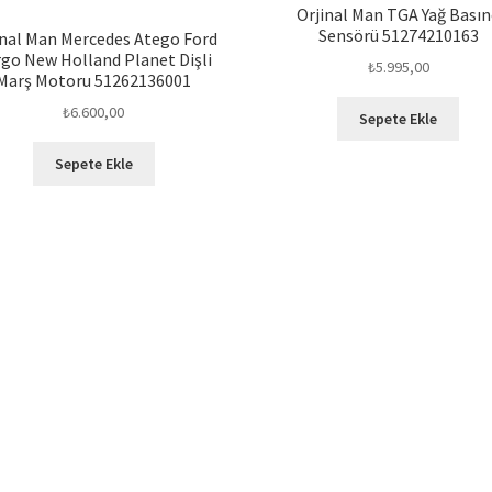
Orjinal Man TGA Yağ Bası
Sensörü 51274210163
inal Man Mercedes Atego Ford
go New Holland Planet Dişli
₺
5.995,00
Marş Motoru 51262136001
₺
6.600,00
Sepete Ekle
Sepete Ekle