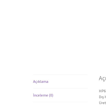
Aç
Açıklama
HP60
İnceleme (0)
Dış 
Üret