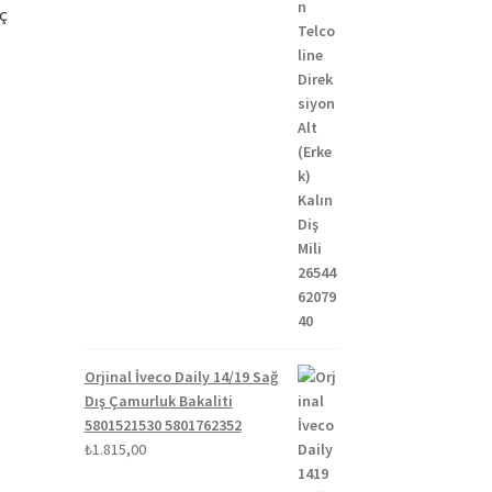
nç
Orjinal İveco Daily 14/19 Sağ
Dış Çamurluk Bakaliti
5801521530 5801762352
₺
1.815,00