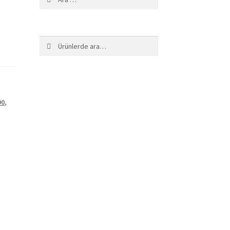
Ara:
Ara
90
,