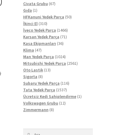
0
67
ürün
Civata Grubu
67
1
ürün
Gıda
1
ürün
50
HFKanuni Yedek Parça
50
310
ürün
İkinci El
310
ürün
1466
İveco Yedek Parça
1466
71
ürün
Karsan Yedek Parça
71
36
ürün
Kasa Ekipmanları
36
47
ürün
Klima
47
ürün
1024
Man Yedek Parça
1024
ürün
2561
Mitsubishi Yedek Parça
2561
13
ürün
Oto Lastik
13
ış
8
ürün
Sigorta
8
ürün
116
Subaru Yedek Parça
116
1537
ürün
Tata Yedek Parça
1537
ürün
1
Ücretsiz Kedi Sahiplendirme
1
12
ürün
Volkswagen Grubu
12
8
ürün
Zimmermann
8
ürün
Arama: