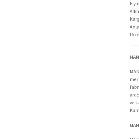
Fiya
Adın
Karg
Anla
Ücre
MAN
MAN
merk
fabr
araç
ve k
Kamy
MAN