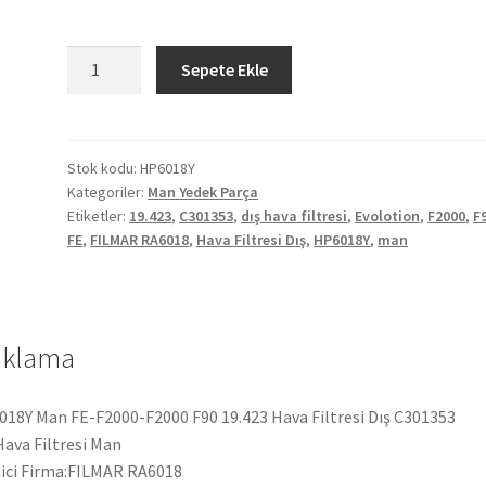
Man
Sepete Ekle
FE-
F2000-
F2000
F90
Stok kodu:
HP6018Y
Kategoriler:
Man Yedek Parça
19.423
Etiketler:
19.423
,
C301353
,
dış hava filtresi
,
Evolotion
,
F2000
,
F
Hava
FE
,
FILMAR RA6018
,
Hava Filtresi Dış
,
HP6018Y
,
man
Filtresi
Dış
C301353
HP6018Y
ıklama
adet
18Y Man FE-F2000-F2000 F90 19.423 Hava Filtresi Dış C301353
Hava Filtresi Man
ici Firma:FILMAR RA6018