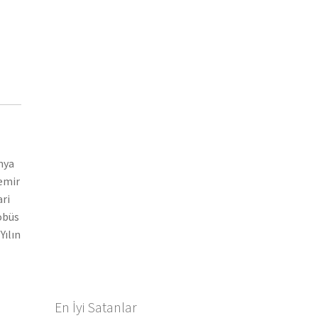
nya
demir
ari
tobüs
Yılın
En İyi Satanlar