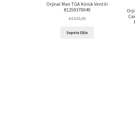
Orjinal Man TGA Körük Ventili
81259370040
Orj
Car
₺
4.620,00
Sepete Ekle