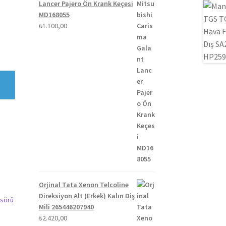
Lancer Pajero Ön Krank Keçesi
MD168055
₺
1.100,00
Orjinal Tata Xenon Telcoline
Direksiyon Alt (Erkek) Kalın Diş
Mili 265446207940
₺
2.420,00