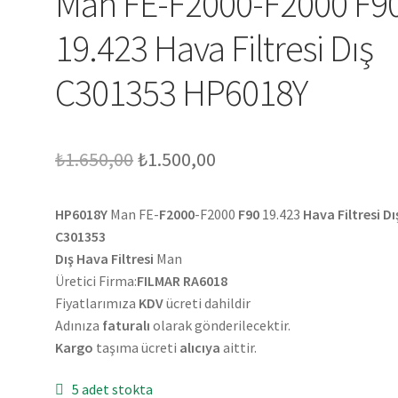
Man FE-F2000-F2000 F9
19.423 Hava Filtresi Dış
C301353 HP6018Y
Orijinal
Şu
₺
1.650,00
₺
1.500,00
fiyat:
andaki
HP6018Y
Man FE-
F2000
-F2000
F90
19.423
Hava Filtresi D
₺1.650,00.
fiyat:
C301353
₺1.500,00.
Dış Hava Filtresi
Man
Üretici Firma:
FILMAR RA6018
Fiyatlarımıza
KDV
ücreti dahildir
Adınıza
faturalı
olarak gönderilecektir.
Kargo
taşıma ücreti
alıcıya
aittir.
5 adet stokta