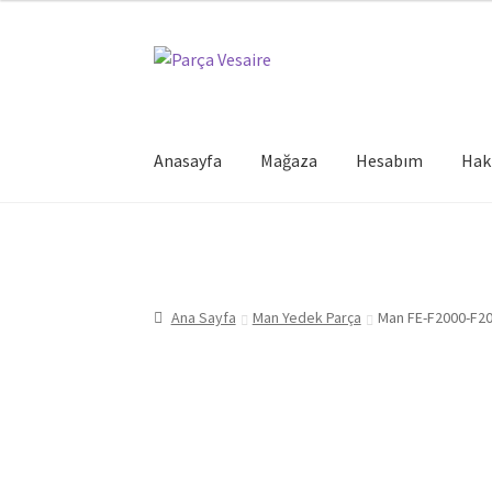
Dolaşıma
İçeriğe
geç
geç
Anasayfa
Mağaza
Hesabım
Hak
Ana Sayfa
Man Yedek Parça
Man FE-F2000-F20