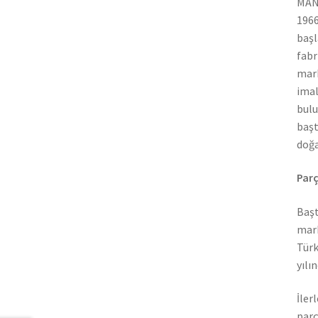
MAN 
1966
başl
fabr
mark
imal
bulu
başt
doğa
Parç
Başt
mark
Türk
yılı
İler
parç