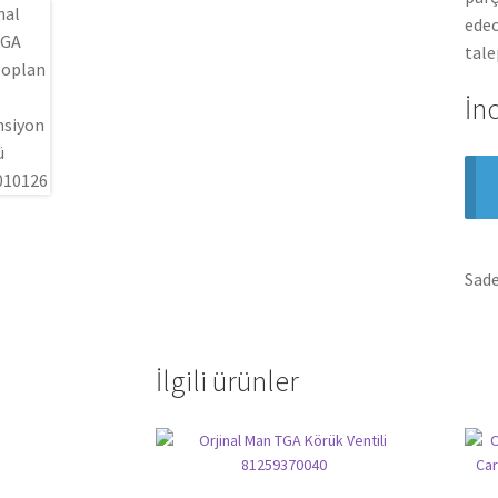
edec
tale
İn
Sade
İlgili ürünler