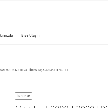
kımızda
Bize Ulaşın
00 F90 19.423 Hava Filtresi Dış C301353 HP6018Y
İNDIRIM!