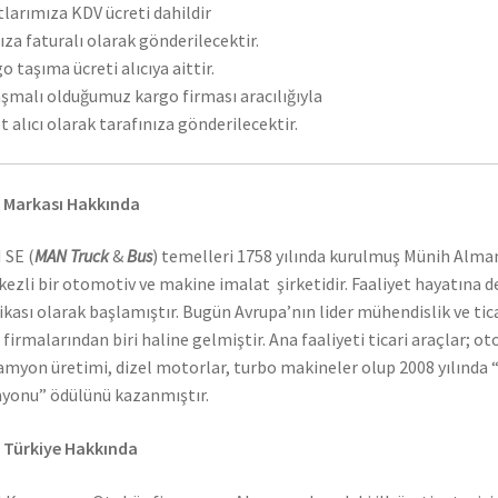
tlarımıza KDV ücreti dahildir
ıza faturalı olarak gönderilecektir.
o taşıma ücreti alıcıya aittir.
şmalı olduğumuz kargo firması aracılığıyla
t alıcı olarak tarafınıza gönderilecektir.
 Markası Hakkında
 SE (
MAN Truck
&
Bus
) temelleri 1758 yılında kurulmuş Münih Alma
ezli bir otomotiv ve makine imalat şirketidir. Faaliyet hayatına 
ikası olarak başlamıştır. Bugün Avrupa’nın lider mühendislik ve tic
 firmalarından biri haline gelmiştir. Ana faaliyeti ticari araçlar; o
amyon üretimi, dizel motorlar, turbo makineler olup 2008 yılında “
onu” ödülünü kazanmıştır.
 Türkiye Hakkında