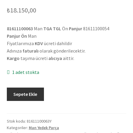
₺
18.150,00
81611100063
Man
TGA TGL
Ön
Panjur
81611100054
Panjur Ön
Man
Fiyatlarımıza
KDV
ücreti dahildir
Adınıza
faturalı
olarak gönderilecektir.
Kargo
taşıma ücreti
alıcıya
aittir.
1 adet stokta
Man
Sepete Ekle
TGA
TGL
Ön
Panjur
Stok kodu:
81611100063Y
Kategoriler:
Man Yedek Parça
81611100054