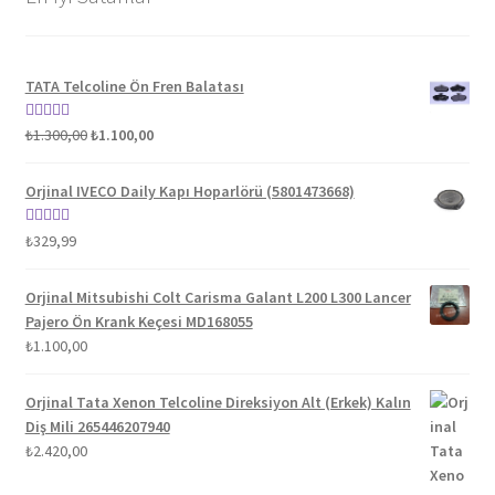
TATA Telcoline Ön Fren Balatası
Orijinal
Şu
5 üzerinden
₺
1.300,00
₺
1.100,00
fiyat:
andaki
5.00
oy aldı
₺1.300,00.
fiyat:
Orjinal IVECO Daily Kapı Hoparlörü (5801473668)
₺1.100,00.
5 üzerinden
₺
329,99
5.00
oy aldı
Orjinal Mitsubishi Colt Carisma Galant L200 L300 Lancer
Pajero Ön Krank Keçesi MD168055
₺
1.100,00
Orjinal Tata Xenon Telcoline Direksiyon Alt (Erkek) Kalın
Diş Mili 265446207940
₺
2.420,00