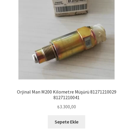
Orjinal Man M200 Kilometre Müşürü 81271210029
81271210041
₺
3.300,00
Sepete Ekle