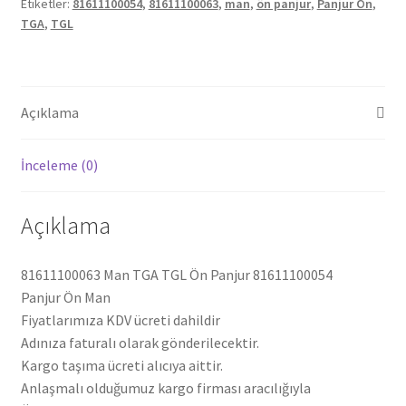
Etiketler:
81611100054
,
81611100063
,
man
,
ön panjur
,
Panjur Ön
,
81611100063
TGA
,
TGL
adet
Açıklama
İnceleme (0)
Açıklama
81611100063 Man TGA TGL Ön Panjur 81611100054
Panjur Ön Man
Fiyatlarımıza KDV ücreti dahildir
Adınıza faturalı olarak gönderilecektir.
Kargo taşıma ücreti alıcıya aittir.
Anlaşmalı olduğumuz kargo firması aracılığıyla