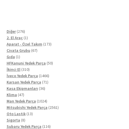
276
Diğer
276
ürün
1
2. El Araç
1
ürün
173
Aparat - Özel Takım
173
67
ürün
Civata Grubu
67
1
ürün
Gıda
1
ürün
50
HFKanuni Yedek Parça
50
310
ürün
İkinci El
310
ürün
1466
İveco Yedek Parça
1466
71
ürün
Karsan Yedek Parça
71
36
ürün
Kasa Ekipmanları
36
47
ürün
Klima
47
ürün
1024
Man Yedek Parça
1024
ürün
2561
Mitsubishi Yedek Parça
2561
13
ürün
Oto Lastik
13
8
ürün
Sigorta
8
ürün
116
Subaru Yedek Parça
116