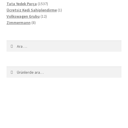
1537
ürün
Tata Yedek Parça
1537
ürün
1
Ücretsiz Kedi Sahiplendirme
1
12
ürün
Volkswagen Grubu
12
8
ürün
Zimmermann
8
ürün
Arama:
Ara:
Ara