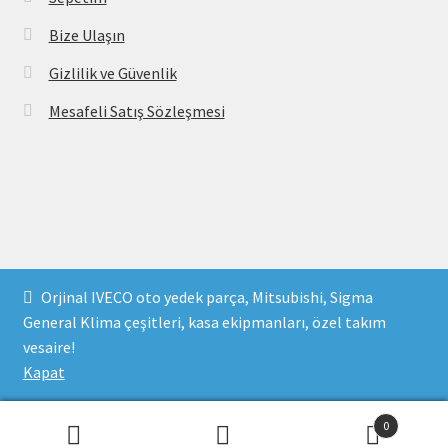
Bize Ulaşın
Gizlilik ve Güvenlik
Mesafeli Satış Sözleşmesi
Copyright 2021 © parcavs.com Tüm hakları saklıdır. Kredi
Orjinal IVECO oto yedek parça, Mitsubishi, Sigma
kartı bilgileriniz 256bit SSL sertifikası ile korunmaktadır.
General Klima çeşitleri, kasa ekipmanları, özel takım
vesaire!
Kapat
0
Social Chat is free, download and try it now
here!