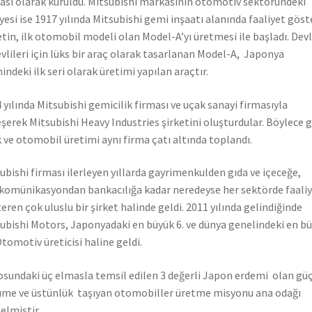
ası olarak kuruldu. Mitsubishi markasının otomotiv sektöründeki
yesi ise 1917 yılında Mitsubishi gemi inşaatı alanında faaliyet gös
etin, ilk otomobil modeli olan Model-A’yı üretmesi ile başladı. Dev
vlileri için lüks bir araç olarak tasarlanan Model-A, Japonya
hindeki ilk seri olarak üretimi yapılan araçtır.
 yılında Mitsubishi gemicilik firması ve uçak sanayi firmasıyla
eşerek Mitsubishi Heavy Industries şirketini oluşturdular. Böylece 
 ve otomobil üretimi aynı firma çatı altında toplandı.
ubishi firması ilerleyen yıllarda gayrimenkulden gıda ve içeceğe,
komünikasyondan bankacılığa kadar neredeyse her sektörde faali
eren çok uluslu bir şirket halinde geldi. 2011 yılında gelindiğinde
ubishi Motors, Japonyadaki en büyük 6. ve dünya genelindeki en b
Otomotiv üreticisi haline geldi.
sundaki üç elmasla temsil edilen 3 değerli Japon erdemi olan güç
me ve üstünlük taşıyan otomobiller üretme misyonu ana odağı
elmiştir.