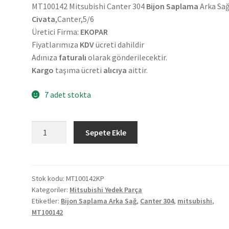
MT100142 Mitsubishi Canter 304
Bijon Saplama
Arka Sa
Civata
,Canter,5/6
Üretici Firma:
EKOPAR
Fiyatlarımıza
KDV
ücreti dahildir
Adınıza
faturalı
olarak gönderilecektir.
Kargo
taşıma ücreti
alıcıya
aittir.
7 adet stokta
Mitsubishi
Sepete Ekle
Canter
304
Bijon
Saplama
Stok kodu:
MT100142KP
Kategoriler:
Mitsubishi Yedek Parça
Arka
Etiketler:
Bijon Saplama Arka Sağ
,
Canter 304
,
mitsubishi
,
Sağ
MT100142
MT100142
adet