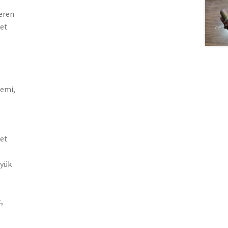
teren
let
gemi,
yet
üyük
,