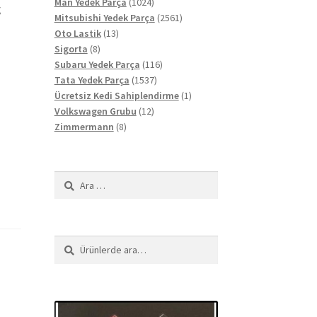
ürün
1024
Man Yedek Parça
1024
ğ
ürün
2561
Mitsubishi Yedek Parça
2561
13
ürün
Oto Lastik
13
8
ürün
Sigorta
8
ürün
116
Subaru Yedek Parça
116
1537
ürün
Tata Yedek Parça
1537
ürün
1
Ücretsiz Kedi Sahiplendirme
1
12
ürün
Volkswagen Grubu
12
8
ürün
Zimmermann
8
ürün
Arama:
Ara:
Ara