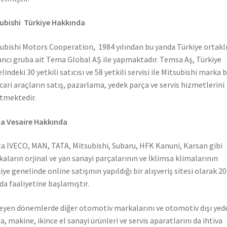
ubishi Türkiye Hakkında
ubishi Motors Cooperation, 1984 yılından bu yanda Türkiye ortaklı
ncı gruba ait Tema Global AŞ ile yapmaktadır. Temsa Aş, Türkiye
lindeki 30 yetkili satıcısı ve 58 yetkili servisi ile Mitsubishi marka 
icari araçların satış, pazarlama, yedek parça ve servis hizmetlerini
tmektedir.
a Vesaire Hakkında
a IVECO, MAN, TATA, Mitsubishi, Subaru, HFK Kanuni, Karsan gibi
aların orjinal ve yan sanayi parçalarının ve İklimsa klimalarının
iye genelinde online satışının yapıldığı bir alışveriş sitesi olarak 2
nda faaliyetine başlamıştır.
leyen dönemlerde diğer otomotiv markalarını ve otomotiv dışı yed
a, makine, ikince el sanayi ürünleri ve servis aparatlarını da ihtiva