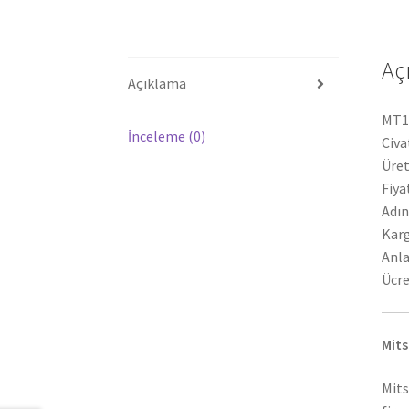
Aç
Açıklama
MT10
İnceleme (0)
Civa
Üret
Fiya
Adın
Karg
Anla
Ücre
Mits
Mits