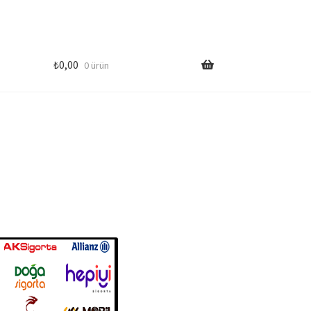
₺
0,00
0 ürün