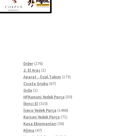
276
Diğer
276
ürün
1
2. El Araç
1
ürün
173
Aparat - Özel Takım
173
67
ürün
Civata Grubu
67
1
ürün
Gıda
1
ürün
50
HFKanuni Yedek Parça
50
310
ürün
İkinci El
310
ürün
1466
İveco Yedek Parça
1466
71
ürün
Karsan Yedek Parça
71
36
ürün
Kasa Ekipmanları
36
47
ürün
Klima
47