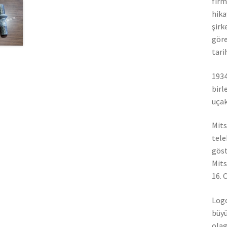
firm
hika
şirk
göre
tari
1934
birl
uçak
Mits
tele
göst
Mits
16. 
Logo
büyü
olag