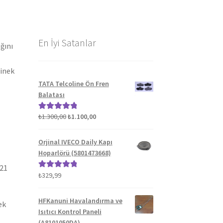
En İyi Satanlar
ğını
binek
TATA Telcoline Ön Fren
Balatası
Orijinal
Şu
₺
1.300,00
₺
1.100,00
5 üzerinden
fiyat:
andaki
5.00
oy aldı
₺1.300,00.
fiyat:
Orjinal IVECO Daily Kapı
₺1.100,00.
Hoparlörü (5801473668)
021
₺
329,99
5 üzerinden
5.00
oy aldı
HFKanuni Havalandırma ve
ek
Isıtıcı Kontrol Paneli
(A8101050DA)