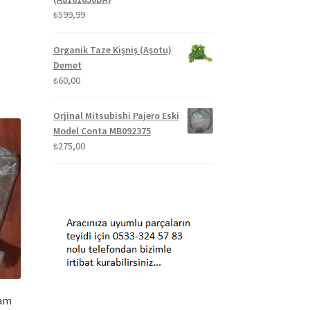
₺
599,99
Organik Taze Kişniş (Aşotu)
Demet
₺
60,00
Orjinal Mitsubishi Pajero Eski
Model Conta MB092375
₺
275,00
Cam