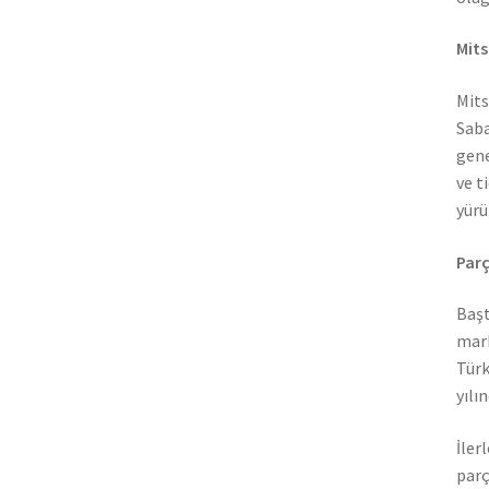
Mits
Mits
Saba
gene
ve t
yürü
Parç
Başt
mark
Türk
yılı
İler
parç