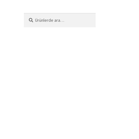
Ara:
Ara