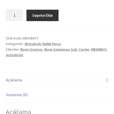
Mitsubishi
Sepete Ekle
Canter
5/6
Bijon
Saplaması
Stok kodu:
MB308672
Kategoriler:
Mitsubishi Yedek Parça
Sağ
Etiketler:
Bijon Civatası
,
Bijon Saplaması Sağ
,
Canter
,
MB308672
,
MB308672
mitsubishi
adet
Açıklama
İnceleme (0)
Açıklama