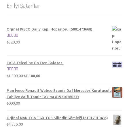
En İyi Satanlar
Orjinal IVECO Daily Kapı Hoparlörü (5801473668)
5 üzerinden
₺
329,99
5.00
oy aldı
TATA Telcoline Ön Fren Balatası
Orijinal
Şu
5 üzerinden
₺
1.300,00
₺
1.100,00
fiyat:
andaki
5.00
oy aldı
₺1.300,00.
fiyat:
Man İveco Renault Wabco Scania Daf Mercedes Kurutuculu
₺1.100,00.
Tahliye Valfi Tamir Takımı 81521026031Y
₺
990,00
Orjinal MAN TGA TGX TGS Silindir Gömleği (51012010435)
₺
4.356,00