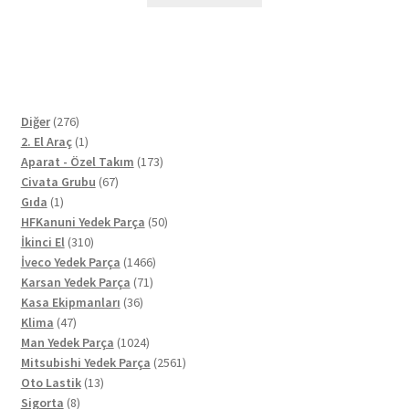
276
Diğer
276
ürün
1
2. El Araç
1
ürün
173
Aparat - Özel Takım
173
67
ürün
Civata Grubu
67
1
ürün
Gıda
1
ürün
50
HFKanuni Yedek Parça
50
310
ürün
İkinci El
310
ürün
1466
İveco Yedek Parça
1466
71
ürün
Karsan Yedek Parça
71
36
ürün
Kasa Ekipmanları
36
47
ürün
Klima
47
ürün
1024
Man Yedek Parça
1024
ürün
2561
Mitsubishi Yedek Parça
2561
13
ürün
Oto Lastik
13
8
ürün
Sigorta
8