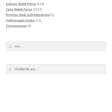
ürün
116
Subaru Yedek Parça
116
1537
ürün
Tata Yedek Parça
1537
ürün
1
Ücretsiz Kedi Sahiplendirme
1
12
ürün
Volkswagen Grubu
12
8
ürün
Zimmermann
8
ürün
Arama:
Ara:
Ara