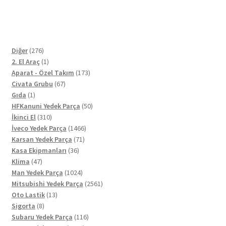
276
Diğer
276
ürün
1
2. El Araç
1
ürün
173
Aparat - Özel Takım
173
67
ürün
Civata Grubu
67
1
ürün
Gıda
1
ürün
50
HFKanuni Yedek Parça
50
310
ürün
İkinci El
310
ürün
1466
İveco Yedek Parça
1466
71
ürün
Karsan Yedek Parça
71
36
ürün
Kasa Ekipmanları
36
47
ürün
Klima
47
ürün
1024
Man Yedek Parça
1024
ürün
2561
Mitsubishi Yedek Parça
2561
13
ürün
Oto Lastik
13
8
ürün
Sigorta
8
ürün
116
Subaru Yedek Parça
116