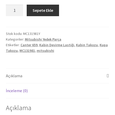
Mitsubishi
Sepete Ekle
Canter
659
Kabin
Devirme
Stok kodu:
MC131981Y
Kategoriler:
Mitsubishi Yedek Parça
Lastiği
Etiketler:
Canter 659
,
Kabin Devirme Lastiği
,
Kabin Takozu
,
Kupa
adet
Takozu
,
MC131981
,
mitsubishi
Açıklama
İnceleme (0)
Açıklama