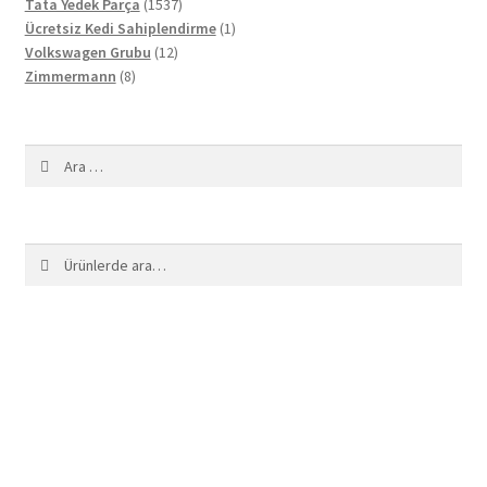
1537
ürün
Tata Yedek Parça
1537
ürün
1
Ücretsiz Kedi Sahiplendirme
1
12
ürün
Volkswagen Grubu
12
8
ürün
Zimmermann
8
ürün
Arama:
Ara:
Ara