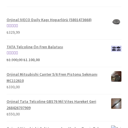
Orjinal IVECO Daily Kapı Hoparlörü (5801473668)
5 üzerinden
₺
329,99
5.00
oy aldı
TATA Telcoline Ön Fren Balatası
Orijinal
Şu
5 üzerinden
₺
1.300,00
₺
1.100,00
fiyat:
andaki
5.00
oy aldı
₺1.300,00.
fiyat:
Orjinal Mitsubishi Canter 5/6 Fren Pistonu Sekmanı
₺1.100,00.
MC112610
₺
330,00
Orjinal Tata Telcoline GBS76 Mil Vites Hareket Geri
268426707909
₺
550,00