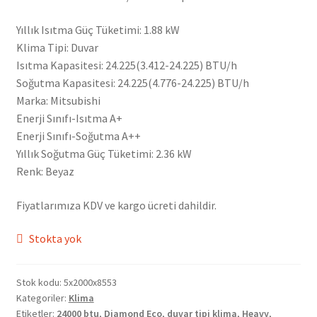
Yıllık Isıtma Güç Tüketimi: 1.88 kW
Klima Tipi: Duvar
Isıtma Kapasitesi: 24.225(3.412-24.225) BTU/h
Soğutma Kapasitesi: 24.225(4.776-24.225) BTU/h
Marka: Mitsubishi
Enerji Sınıfı-Isıtma A+
Enerji Sınıfı-Soğutma A++
Yıllık Soğutma Güç Tüketimi: 2.36 kW
Renk: Beyaz
Fiyatlarımıza KDV ve kargo ücreti dahildir.
Stokta yok
Stok kodu:
5x2000x8553
Kategoriler:
Klima
Etiketler:
24000 btu
,
Diamond Eco
,
duvar tipi klima
,
Heavy
,