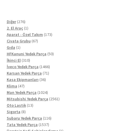
276
Diğer
276
ürün
1
2. El Araç
1
ürün
173
Aparat - Özel Takım
173
67
ürün
Civata Grubu
67
1
ürün
Gıda
1
ürün
50
HFKanuni Yedek Parça
50
310
ürün
İkinci El
310
ürün
1466
İveco Yedek Parça
1466
71
ürün
Karsan Yedek Parça
71
36
ürün
Kasa Ekipmanları
36
47
ürün
Klima
47
ürün
1024
Man Yedek Parça
1024
ürün
2561
Mitsubishi Yedek Parça
2561
13
ürün
Oto Lastik
13
8
ürün
Sigorta
8
ürün
116
Subaru Yedek Parça
116
1537
ürün
Tata Yedek Parça
1537
ürün
1
Ücretsiz Kedi Sahiplendirme
1