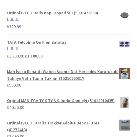
Orjinal IVECO Daily Kapı Hoparlörü (5801473668)
5 üzerinden
₺
329,99
5.00
oy aldı
TATA Telcoline Ön Fren Balatası
Orijinal
Şu
5 üzerinden
₺
1.300,00
₺
1.100,00
fiyat:
andaki
5.00
oy aldı
₺1.300,00.
fiyat:
Man İveco Renault Wabco Scania Daf Mercedes Kurutuculu
₺1.100,00.
Tahliye Valfi Tamir Takımı 81521026031Y
₺
990,00
Orjinal MAN TGA TGX TGS Silindir Gömleği (51012010435)
₺
4.356,00
Orjinal IVECO Stralis Trakker Adblue Depo Filtresi
(41272413)
₺
2.090,00