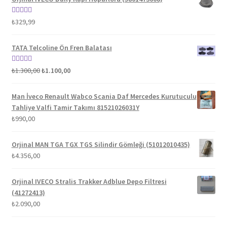
5 üzerinden
₺
329,99
5.00
oy aldı
TATA Telcoline Ön Fren Balatası
Orijinal
Şu
5 üzerinden
₺
1.300,00
₺
1.100,00
fiyat:
andaki
5.00
oy aldı
₺1.300,00.
fiyat:
Man İveco Renault Wabco Scania Daf Mercedes Kurutuculu
₺1.100,00.
Tahliye Valfi Tamir Takımı 81521026031Y
₺
990,00
Orjinal MAN TGA TGX TGS Silindir Gömleği (51012010435)
₺
4.356,00
Orjinal IVECO Stralis Trakker Adblue Depo Filtresi
(41272413)
₺
2.090,00