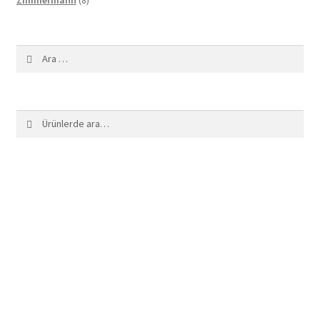
ürün
Arama:
Ara:
Ara