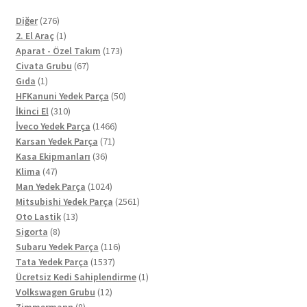
276
Diğer
276
ürün
1
2. El Araç
1
ürün
173
Aparat - Özel Takım
173
67
ürün
Civata Grubu
67
1
ürün
Gıda
1
ürün
50
HFKanuni Yedek Parça
50
310
ürün
İkinci El
310
ürün
1466
İveco Yedek Parça
1466
71
ürün
Karsan Yedek Parça
71
36
ürün
Kasa Ekipmanları
36
47
ürün
Klima
47
ürün
1024
Man Yedek Parça
1024
ürün
2561
Mitsubishi Yedek Parça
2561
13
ürün
Oto Lastik
13
8
ürün
Sigorta
8
ürün
116
Subaru Yedek Parça
116
1537
ürün
Tata Yedek Parça
1537
ürün
1
Ücretsiz Kedi Sahiplendirme
1
12
ürün
Volkswagen Grubu
12
8
ürün
Zimmermann
8