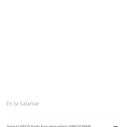
En İyi Satanlar
Orjinal IVECO Daily Kapı Hoparlörü (5801473668)